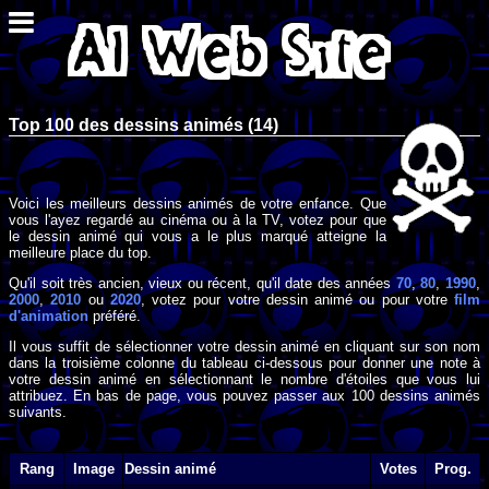
Top 100 des dessins animés (14)
Voici les meilleurs dessins animés de votre enfance. Que
vous l'ayez regardé au cinéma ou à la TV, votez pour que
le dessin animé qui vous a le plus marqué atteigne la
meilleure place du top.
Qu'il soit très ancien, vieux ou récent, qu'il date des années
70
,
80
,
1990
,
2000
,
2010
ou
2020
, votez pour votre dessin animé ou pour votre
film
d'animation
préféré.
Il vous suffit de sélectionner votre dessin animé en cliquant sur son nom
dans la troisième colonne du tableau ci-dessous pour donner une note à
votre dessin animé en sélectionnant le nombre d'étoiles que vous lui
attribuez. En bas de page, vous pouvez passer aux 100 dessins animés
suivants.
Rang
Image
Dessin animé
Votes
Prog.