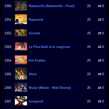
1350.
Ratatouille (Ratatouille - Pixar)
25
0
1351.
Raymond
25
0
1352.
Gormiti
25
0
1353.
Le Père-Noël et le magicien
25
0
1354.
Kid Paddle
25
0
1355.
Akira
25
0
1356.
Mulan (Mulan - Walt Disney)
25
0
1357.
Iznogoud
25
0