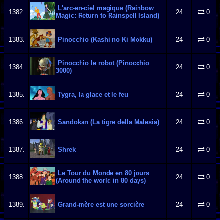
L'arc-en-ciel magique (Rainbow
1382.
24
0
Magic: Return to Rainspell Island)
1383.
Pinocchio (Kashi no Ki Mokku)
24
0
Pinocchio le robot (Pinocchio
1384.
24
0
3000)
1385.
Tygra, la glace et le feu
24
0
1386.
Sandokan (La tigre della Malesia)
24
0
1387.
Shrek
24
0
Le Tour du Monde en 80 jours
1388.
24
0
(Around the world in 80 days)
1389.
Grand-mère est une sorcière
24
0