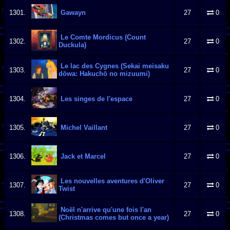
1301.
Gawayn
27
0
Le Comte Mordicus (Count
1302.
27
0
Duckula)
Le lac des Cygnes (Sekai meisaku
1303.
27
0
dōwa: Hakuchō no mizuumi)
1304.
Les singes de l'espace
27
0
1305.
Michel Vaillant
27
0
1306.
Jack et Marcel
27
0
Les nouvelles aventures d'Oliver
1307.
27
0
Twist
Noël n'arrive qu'une fois l'an
1308.
27
0
(Christmas comes but once a year)