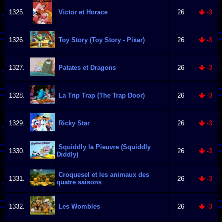
1325.
Victor et Horace
26
-3
1326.
Toy Story (Toy Story - Pixar)
26
-3
1327.
Patates et Dragons
26
-3
1328.
La Trip Trap (The Trap Door)
26
-3
1329.
Ricky Star
26
-3
Squiddly la Pieuvre (Squiddly
1330.
26
-3
Diddly)
Croquesel et les animaux des
1331.
26
-3
quatre saisons
1332.
Les Wombles
26
-3