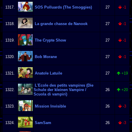
1317.
SOS Polluards (The Smoggies)
27
-1
1318.
La grande chasse de Nanook
27
-1
1319.
The Crypte Show
27
-1
1320.
Bob Morane
27
-1
1321.
Anatole Latuile
27
+19
L'Ecole des petits vampires (Die
1322.
Schule der kleinen Vampire /
26
+20
Scuola di vampiri)
1323.
Mission Invisible
26
-3
1324.
SamSam
26
-3