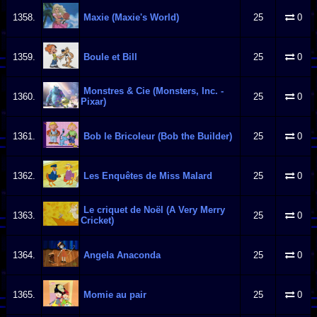
1358.
Maxie (Maxie's World)
25
0
1359.
Boule et Bill
25
0
Monstres & Cie (Monsters, Inc. -
1360.
25
0
Pixar)
1361.
Bob le Bricoleur (Bob the Builder)
25
0
1362.
Les Enquêtes de Miss Malard
25
0
Le criquet de Noël (A Very Merry
1363.
25
0
Cricket)
1364.
Angela Anaconda
25
0
1365.
Momie au pair
25
0