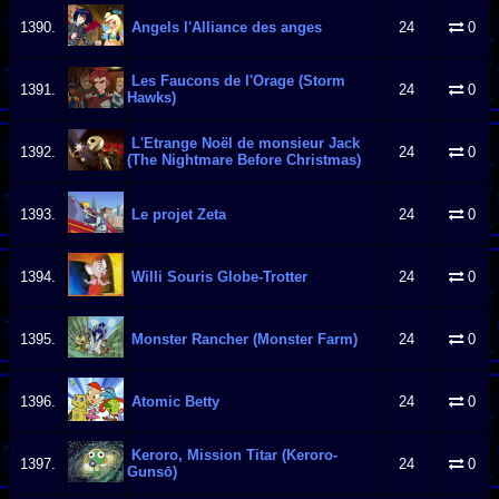
1390.
Angels l'Alliance des anges
24
0
Les Faucons de l'Orage (Storm
1391.
24
0
Hawks)
L'Etrange Noël de monsieur Jack
1392.
24
0
(The Nightmare Before Christmas)
1393.
Le projet Zeta
24
0
1394.
Willi Souris Globe-Trotter
24
0
1395.
Monster Rancher (Monster Farm)
24
0
1396.
Atomic Betty
24
0
Keroro, Mission Titar (Keroro-
1397.
24
0
Gunsō)