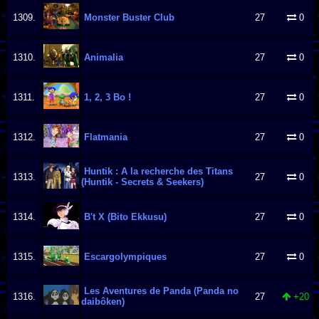
1309.
Monster Buster Club
27
0
1310.
Animalia
27
0
1311.
1, 2, 3 Bo !
27
0
1312.
Flatmania
27
0
Huntik : A la recherche des Titans
1313.
27
0
(Huntik - Secrets & Seekers)
1314.
B't X (Bito Ekkusu)
27
0
1315.
Escargolympiques
27
0
Les Aventures de Panda (Panda no
1316.
27
+20
daibôken)