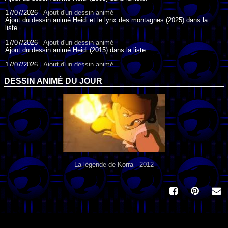
17/07/2026 -
Ajout d'un dessin animé
Ajout du dessin animé Heidi et le lynx des montagnes (2025) dans la
liste.
17/07/2026 -
Ajout d'un dessin animé
Ajout du dessin animé Heidi (2015) dans la liste.
17/07/2026 -
Ajout d'un dessin animé
Ajout du dessin animé Heidi (1995) dans la liste.
DESSIN ANIMÉ DU JOUR
09/07/2026 -
Ajout d'un dessin animé
Ajout du dessin animé Genki l'Aventurier de la Chance (2006) dans la
liste.
04/07/2026 -
Ajout d'un dessin animé
Ajout du dessin animé Vilain Petit Canard (2000) dans la liste.
04/07/2026 -
Ajout d'un dessin animé
Ajout du dessin animé Le Noël du vilain petit canard (2003) dans la liste.
La légende de Korra - 2012