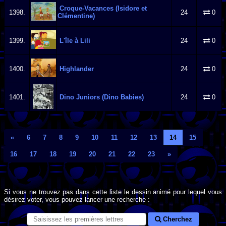
Croque-Vacances (Isidore et
1398.
24
0
Clémentine)
1399.
L'île à Lili
24
0
1400.
Highlander
24
0
1401.
Dino Juniors (Dino Babies)
24
0
«
6
7
8
9
10
11
12
13
14
15
16
17
18
19
20
21
22
23
»
Si vous ne trouvez pas dans cette liste le dessin animé pour lequel vous
désirez voter, vous pouvez lancer une recherche :
Cherchez