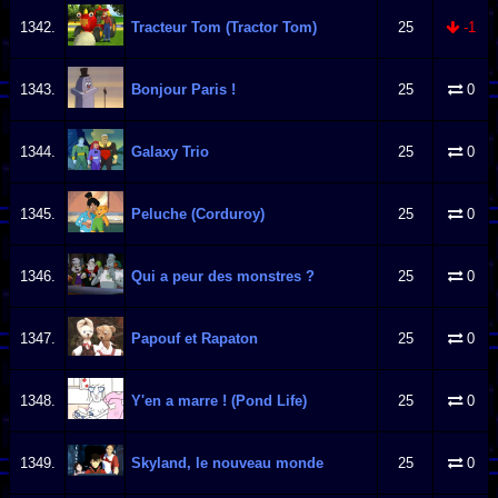
1342.
Tracteur Tom (Tractor Tom)
25
-1
1343.
Bonjour Paris !
25
0
1344.
Galaxy Trio
25
0
1345.
Peluche (Corduroy)
25
0
1346.
Qui a peur des monstres ?
25
0
1347.
Papouf et Rapaton
25
0
1348.
Y'en a marre ! (Pond Life)
25
0
1349.
Skyland, le nouveau monde
25
0