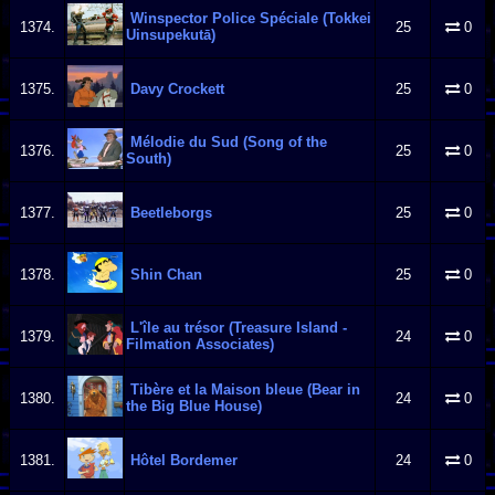
Winspector Police Spéciale (Tokkei
1374.
25
0
Uinsupekutā)
1375.
Davy Crockett
25
0
Mélodie du Sud (Song of the
1376.
25
0
South)
1377.
Beetleborgs
25
0
1378.
Shin Chan
25
0
L'île au trésor (Treasure Island -
1379.
24
0
Filmation Associates)
Tibère et la Maison bleue (Bear in
1380.
24
0
the Big Blue House)
1381.
Hôtel Bordemer
24
0