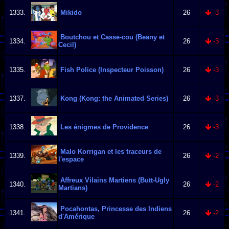
1333.
Mikido
26
-3
Boutchou et Casse-cou (Beany et
1334.
26
-3
Cecil)
1335.
Fish Police (Inspecteur Poisson)
26
-3
1337.
Kong (Kong: the Animated Series)
26
-3
1338.
Les énigmes de Providence
26
-3
Malo Korrigan et les traceurs de
1339.
26
-2
l'espace
Affreux Vilains Martiens (Butt-Ugly
1340.
26
-2
Martians)
Pocahontas, Princesse des Indiens
1341.
26
-2
d'Amérique