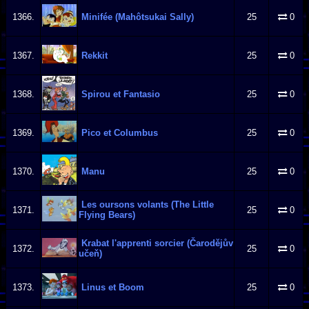
1366.
Minifée (Mahôtsukai Sally)
25
0
1367.
Rekkit
25
0
1368.
Spirou et Fantasio
25
0
1369.
Pico et Columbus
25
0
1370.
Manu
25
0
Les oursons volants (The Little
1371.
25
0
Flying Bears)
Krabat l'apprenti sorcier (Čarodějův
1372.
25
0
učeň)
1373.
Linus et Boom
25
0