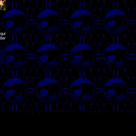
qui
ler