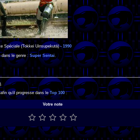
ce Spéciale
(Tokkei Uinsupekutā) -
1990
 dans le genre :
Super Sentai
.
).
afin qu'il progresse dans le
Top 100
:
Votre note