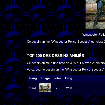
Winspector Poli
Ce dessin animé "Winspector Police Spéciale" est classé
TOP 100 DES
DESSINS ANIMÉS
Ce dessin animé a une note de
3.65
sur
5
avec
25
vote(s
Votez pour le dessin animé "Winspector Police Spéciale" 
Rang
Image
Votes
Prog.
1374.
25
0