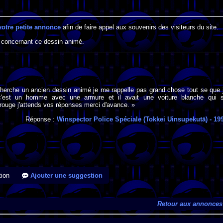
votre petite annonce
afin de faire appel aux souvenirs des visiteurs du site.
 concernant ce dessin animé.
cherche un ancien dessin animé je me rappelle pas grand chose tout se que 
c'est un homme avec une armure et il avait une voiture blanche qui 
rouge j'attends vos réponses merci d'avance. »
Réponse :
Winspector Police Spéciale (Tokkei Uinsupekutā)
- 19
ion
Ajouter une suggestion
Retour aux annonces