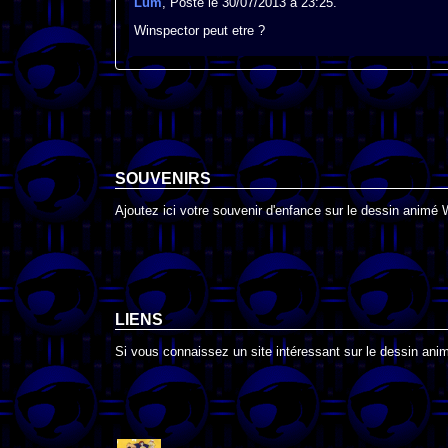
Lum
, Posté le 30/07/2013 à 23:25.
Winspector peut etre ?
SOUVENIRS
Ajoutez ici votre souvenir d'enfance sur le dessin animé 
LIENS
Si vous connaissez un site intéressant sur le dessin anim