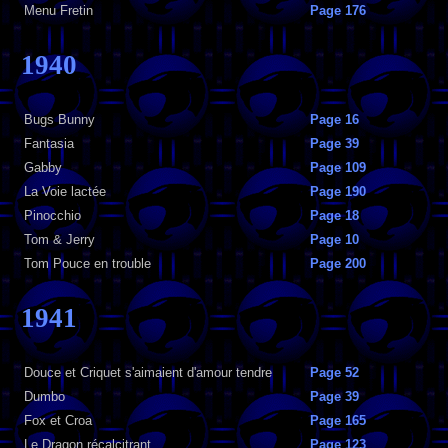
Menu Fretin
Page 176
1940
Bugs Bunny
Page 16
Fantasia
Page 39
Gabby
Page 109
La Voie lactée
Page 190
Pinocchio
Page 18
Tom & Jerry
Page 10
Tom Pouce en trouble
Page 200
1941
Douce et Criquet s'aimaient d'amour tendre
Page 52
Dumbo
Page 39
Fox et Croa
Page 165
Le Dragon récalcitrant
Page 123