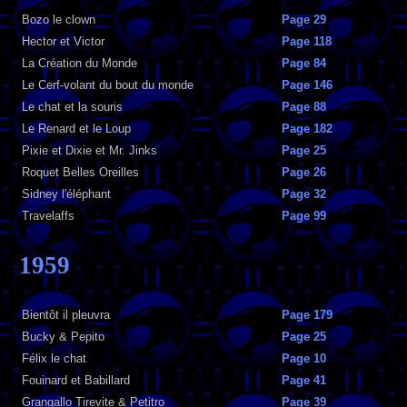
Bozo le clown
Page 29
Hector et Victor
Page 118
La Création du Monde
Page 84
Le Cerf-volant du bout du monde
Page 146
Le chat et la souris
Page 88
Le Renard et le Loup
Page 182
Pixie et Dixie et Mr. Jinks
Page 25
Roquet Belles Oreilles
Page 26
Sidney l'éléphant
Page 32
Travelaffs
Page 99
1959
Bientôt il pleuvra
Page 179
Bucky & Pepito
Page 25
Félix le chat
Page 10
Fouinard et Babillard
Page 41
Grangallo Tirevite & Petitro
Page 39