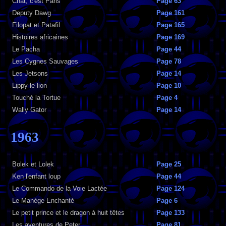
Chat, c'est Paris
Page 63
Deputy Dawg
Page 161
Filopat et Patafil
Page 165
Histoires africaines
Page 169
Le Pacha
Page 44
Les Cygnes Sauvages
Page 78
Les Jetsons
Page 14
Lippy le lion
Page 10
Touché la Tortue
Page 4
Wally Gator
Page 14
1963
Bolek et Lolek
Page 25
Ken l'enfant loup
Page 44
Le Commando de la Voie Lactée
Page 124
Le Manège Enchanté
Page 6
Le petit prince et le dragon à huit têtes
Page 133
Les aventures de Peter
Page 81