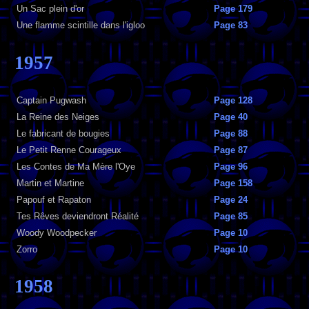
Un Sac plein d'or
Page 179
Une flamme scintille dans l'igloo
Page 83
1957
Captain Pugwash
Page 128
La Reine des Neiges
Page 40
Le fabricant de bougies
Page 88
Le Petit Renne Courageux
Page 87
Les Contes de Ma Mère l'Oye
Page 96
Martin et Martine
Page 158
Papouf et Rapaton
Page 24
Tes Rêves deviendront Réalité
Page 85
Woody Woodpecker
Page 10
Zorro
Page 10
1958