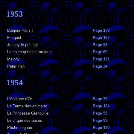
1953
Bonjour Paris !
Page 159
Frisquet
Page 160
Johnny le petit jet
Page 99
Le chien qui criait au loup
Page 60
Melody
Page 113
Peter Pan
Page 34
1954
L'Antilope d'Or
Page 39
La Ferme des animaux
Page 164
La Princesse Grenouille
Page 55
Le cirque des puces
Page 99
Pêché mignon
Page 180