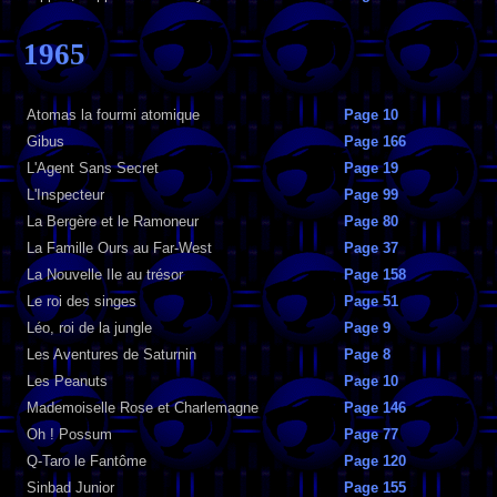
1965
Atomas la fourmi atomique
Page 10
Gibus
Page 166
L'Agent Sans Secret
Page 19
L'Inspecteur
Page 99
La Bergère et le Ramoneur
Page 80
La Famille Ours au Far-West
Page 37
La Nouvelle Ile au trésor
Page 158
Le roi des singes
Page 51
Léo, roi de la jungle
Page 9
Les Aventures de Saturnin
Page 8
Les Peanuts
Page 10
Mademoiselle Rose et Charlemagne
Page 146
Oh ! Possum
Page 77
Q-Taro le Fantôme
Page 120
Sinbad Junior
Page 155