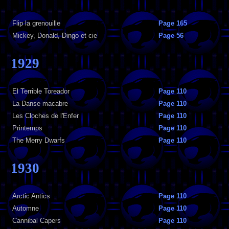
Flip la grenouille
Page 165
Mickey, Donald, Dingo et cie
Page 56
1929
El Terrible Toreador
Page 110
La Danse macabre
Page 110
Les Cloches de l'Enfer
Page 110
Printemps
Page 110
The Merry Dwarfs
Page 110
1930
Arctic Antics
Page 110
Automne
Page 110
Cannibal Capers
Page 110