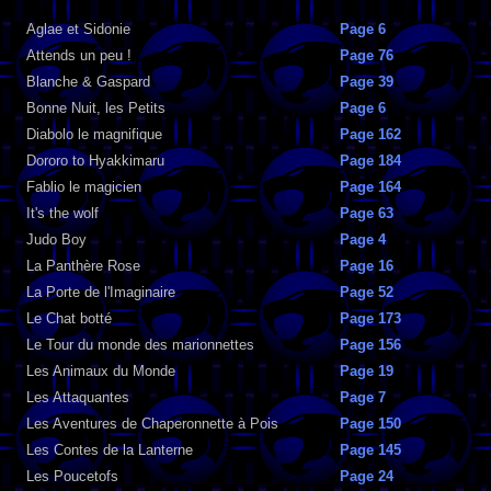
Aglae et Sidonie
Page 6
Attends un peu !
Page 76
Blanche & Gaspard
Page 39
Bonne Nuit, les Petits
Page 6
Diabolo le magnifique
Page 162
Dororo to Hyakkimaru
Page 184
Fablio le magicien
Page 164
It's the wolf
Page 63
Judo Boy
Page 4
La Panthère Rose
Page 16
La Porte de l'Imaginaire
Page 52
Le Chat botté
Page 173
Le Tour du monde des marionnettes
Page 156
Les Animaux du Monde
Page 19
Les Attaquantes
Page 7
Les Aventures de Chaperonnette à Pois
Page 150
Les Contes de la Lanterne
Page 145
Les Poucetofs
Page 24