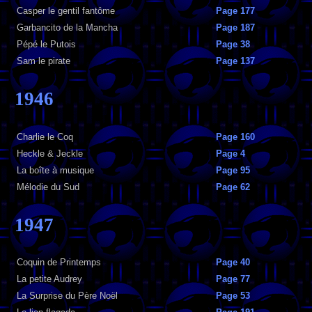
Casper le gentil fantôme
Page 177
Garbancito de la Mancha
Page 187
Pépé le Putois
Page 38
Sam le pirate
Page 137
1946
Charlie le Coq
Page 160
Heckle & Jeckle
Page 4
La boîte à musique
Page 95
Mélodie du Sud
Page 62
1947
Coquin de Printemps
Page 40
La petite Audrey
Page 77
La Surprise du Père Noël
Page 53