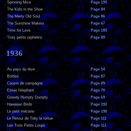
Spinning Mice
Page 195
The Kids in the Shoe
Page 84
The Merry Old Soul
Page 86
The Sunshine Makers
Page 67
Time for Love
Page 185
Trois petits orphelins
Page 89
1936
Au pays du rêve
Page 54
Bottles
Page 87
Cousin de campagne
Page 89
Elmer l'élephant
Page 78
Greedy Humpty Dumpty
Page 69
Hawaiian Birds
Page 192
Le petit mécano
Page 190
Le Retour de Toby la tortue
Page 111
Les Trois Petits Loups
Page 111