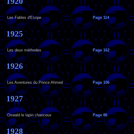
1920
Les Fables d'Esope
Page 114
1925
Les deux méthodes
Page 162
1926
Les Aventures du Prince Ahmed
Page 106
1927
Oswald le lapin chanceux
Page 86
1928