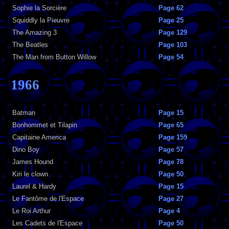
Sophie la Sorcière
Page 62
Squiddly la Pieuvre
Page 25
The Amazing 3
Page 129
The Beatles
Page 103
The Man from Button Willow
Page 54
1966
Batman
Page 15
Bonhommet et Tilapin
Page 65
Capitaine America
Page 159
Dino Boy
Page 57
James Hound
Page 78
Kiri le clown
Page 50
Laurel & Hardy
Page 15
Le Fantôme de l'Espace
Page 27
Le Roi Arthur
Page 4
Les Cadets de l'Espace
Page 50