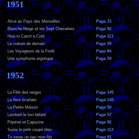
1951
Alice au Pays des Merveilles
Page 33
Blanche-Neige et les Sept Chevaliers
Page 92
How to Catch a Cold
Page 113
La voiture de demain
Page 59
Les Voyageurs de la Forêt
Page 84
Une symphonie argotique
Page 59
1952
La Fille des neiges
Page 145
La fleur écarlate
Page 145
La Petite Maison
Page 50
Lambert le lion bêlant
Page 57
Pépinot et Capucine
Page 92
Susie le petit coupé bleu
Page 113
Tu seras un taxi mon fils
Page 91