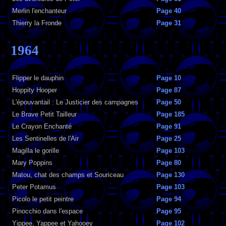
Merlin l'enchanteur
Page 40
Thierry la Fronde
Page 31
1964
Flipper le dauphin
Page 10
Hoppity Hooper
Page 87
L'épouvantail : Le Justicier des campagnes
Page 50
Le Brave Petit Tailleur
Page 185
Le Crayon Enchanté
Page 91
Les Sentinelles de l'Air
Page 25
Magilla le gorille
Page 103
Mary Poppins
Page 80
Matou, chat des champs et Souriceau
Page 130
Peter Potamus
Page 103
Picolo le petit peintre
Page 94
Pinocchio dans l'espace
Page 95
Yippee, Yappee et Yahooey
Page 102