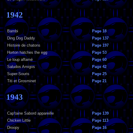
1942
Bambi
Page 18
Ding Dog Daddy
Page 137
Histoire de chatons
Page 197
Horton hatches the egg
Page 53
Le loup affamé
Page 60
Saludos Amigos
Page 42
Super-Souris
Page 25
Titi et Grosminet
Page 21
1943
Cap'taine Sabord appareille
Page 139
Chicken Little
Page 113
Droopy
Page 16