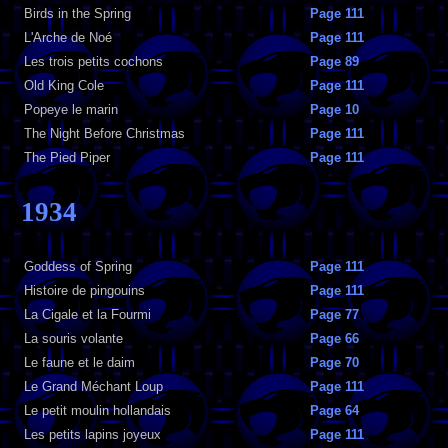
Birds in the Spring
Page 111
L'Arche de Noé
Page 111
Les trois petits cochons
Page 89
Old King Cole
Page 111
Popeye le marin
Page 10
The Night Before Christmas
Page 111
The Pied Piper
Page 111
1934
Goddess of Spring
Page 111
Histoire de pingouins
Page 111
La Cigale et la Fourmi
Page 77
La souris volante
Page 66
Le faune et le daim
Page 70
Le Grand Méchant Loup
Page 111
Le petit moulin hollandais
Page 64
Les petits lapins joyeux
Page 111