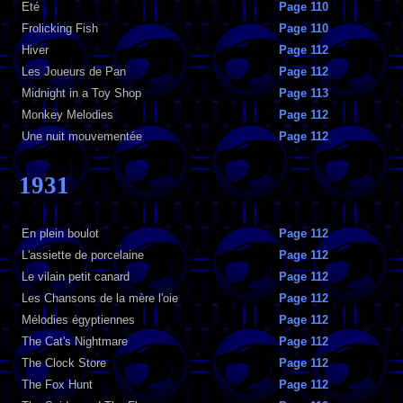
Eté
Page 110
Frolicking Fish
Page 110
Hiver
Page 112
Les Joueurs de Pan
Page 112
Midnight in a Toy Shop
Page 113
Monkey Melodies
Page 112
Une nuit mouvementée
Page 112
1931
En plein boulot
Page 112
L'assiette de porcelaine
Page 112
Le vilain petit canard
Page 112
Les Chansons de la mère l'oie
Page 112
Mélodies égyptiennes
Page 112
The Cat's Nightmare
Page 112
The Clock Store
Page 112
The Fox Hunt
Page 112