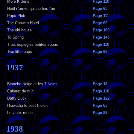
More Kittens
Page 110
Noël n'arrive qu'une fois l'an
Page 65
Papa Pluto
Page 111
The Cobweb Hotel
Page 62
The old house
Page 180
To Spring
Page 143
Trois espiègles petites souris
Page 110
Two little pups
Page 68
1937
Blanche Neige et les 7 Nains
Page 18
Cabaret de nuit
Page 110
Daffy Duck
Page 122
Hiawatha le petit Indien
Page 63
Le vieux moulin
Page 89
1938