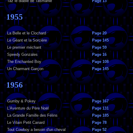
Taz le diable de Tasmanie
Page 13
1955
La Belle et le Clochard
Page 20
Le Géant et la Sorcière
Page 145
Le premier méchant
Page 59
Speedy Gonzales
Page 16
The Enchanted Boy
Page 108
Un Charmant Garçon
Page 145
1956
Gumby & Pokey
Page 167
L'Aventure du Père Noël
Page 131
La Grande Famille des Félins
Page 185
Le Vilain Petit Canard
Page 78
Tout Cowboy a besoin d'un cheval
Page 52