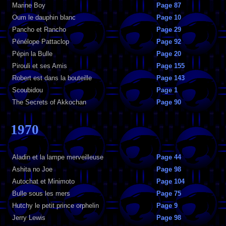
Marine Boy
Page 87
Oum le dauphin blanc
Page 10
Pancho et Rancho
Page 29
Pénélope Pattaclop
Page 92
Pépin la Bulle
Page 20
Pirouli et ses Amis
Page 155
Robert est dans la bouteille
Page 143
Scoubidou
Page 1
The Secrets of Akkochan
Page 90
1970
Aladin et la lampe merveilleuse
Page 44
Ashita no Joe
Page 98
Autochat et Minimoto
Page 104
Bulle sous les mers
Page 75
Hutchy le petit prince orphelin
Page 9
Jerry Lewis
Page 98