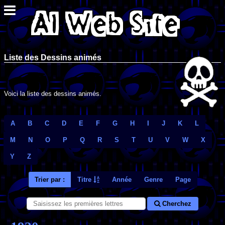
Liste des Dessins animés
Voici la liste des dessins animés.
A
B
C
D
E
F
G
H
I
J
K
L
M
N
O
P
Q
R
S
T
U
V
W
X
Y
Z
Trier par :
Titre
Année
Genre
Page
Cherchez