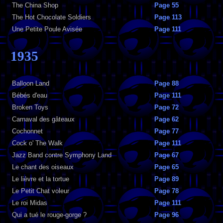
The China Shop
Page 55
The Hot Chocolate Soldiers
Page 113
Une Petite Poule Avisée
Page 111
1935
Balloon Land
Page 88
Bébés d'eau
Page 111
Broken Toys
Page 72
Carnaval des gâteaux
Page 62
Cochonnet
Page 77
Cock o' The Walk
Page 111
Jazz Band contre Symphony Land
Page 67
Le chant des oiseaux
Page 65
Le lièvre et la tortue
Page 89
Le Petit Chat voleur
Page 78
Le roi Midas
Page 111
Qui a tué le rouge-gorge ?
Page 96