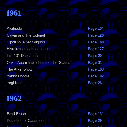
1961
Alcibiade
Page 104
Calvin and The Colonel
Page 120
Cipollino le petit oignon
Page 180
Histoires du coin de la rue
Page 127
Les 101 Dalmatiens
Page 20
Onkr l'Abominable Homme des Glaces
Page 31
The Alvin Show
Page 183
Yakky Doodle
Page 102
Yogi l'ours
Page 26
1962
Basil Brush
Page 131
Boutchou et Casse-cou
Page 29