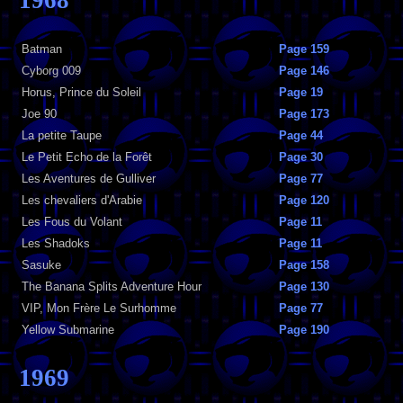
Batman
Page 159
Cyborg 009
Page 146
Horus, Prince du Soleil
Page 19
Joe 90
Page 173
La petite Taupe
Page 44
Le Petit Echo de la Forêt
Page 30
Les Aventures de Gulliver
Page 77
Les chevaliers d'Arabie
Page 120
Les Fous du Volant
Page 11
Les Shadoks
Page 11
Sasuke
Page 158
The Banana Splits Adventure Hour
Page 130
VIP, Mon Frère Le Surhomme
Page 77
Yellow Submarine
Page 190
1969