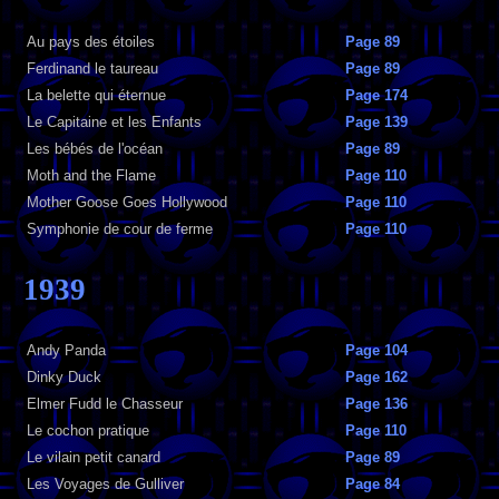
Au pays des étoiles
Page 89
Ferdinand le taureau
Page 89
La belette qui éternue
Page 174
Le Capitaine et les Enfants
Page 139
Les bébés de l'océan
Page 89
Moth and the Flame
Page 110
Mother Goose Goes Hollywood
Page 110
Symphonie de cour de ferme
Page 110
1939
Andy Panda
Page 104
Dinky Duck
Page 162
Elmer Fudd le Chasseur
Page 136
Le cochon pratique
Page 110
Le vilain petit canard
Page 89
Les Voyages de Gulliver
Page 84