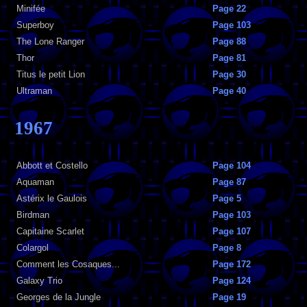
Minifée
Page 22
Superboy
Page 103
The Lone Ranger
Page 88
Thor
Page 81
Titus le petit Lion
Page 30
Ultraman
Page 40
1967
Abbott et Costello
Page 104
Aquaman
Page 87
Astérix le Gaulois
Page 5
Birdman
Page 103
Capitaine Scarlet
Page 107
Colargol
Page 8
Comment les Cosaques...
Page 172
Galaxy Trio
Page 124
Georges de la Jungle
Page 19