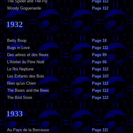
The Spider and The Fly
Page 112
Woody Goguenarde
Page 112
1932
Betty Boop
Page 18
Bugs in Love
Page 111
Des arbres et des fleurs
Page 89
L'Atelier du Père Noël
Page 66
Le Roi Neptune
Page 112
Les Enfants des Bois
Page 107
Rien qu'un Chien
Page 112
The Bears and the Bees
Page 112
The Bird Store
Page 112
1933
Au Pays de la Berceuse
Page 111