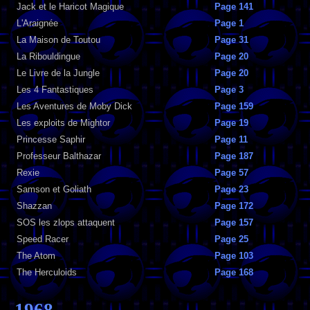
Jack et le Haricot Magique
Page 141
L'Araignée
Page 1
La Maison de Toutou
Page 31
La Ribouldingue
Page 20
Le Livre de la Jungle
Page 20
Les 4 Fantastiques
Page 3
Les Aventures de Moby Dick
Page 159
Les exploits de Mightor
Page 19
Princesse Saphir
Page 11
Professeur Balthazar
Page 187
Rexie
Page 57
Samson et Goliath
Page 23
Shazzan
Page 172
SOS les zlops attaquent
Page 157
Speed Racer
Page 25
The Atom
Page 103
The Herculoids
Page 168
1968