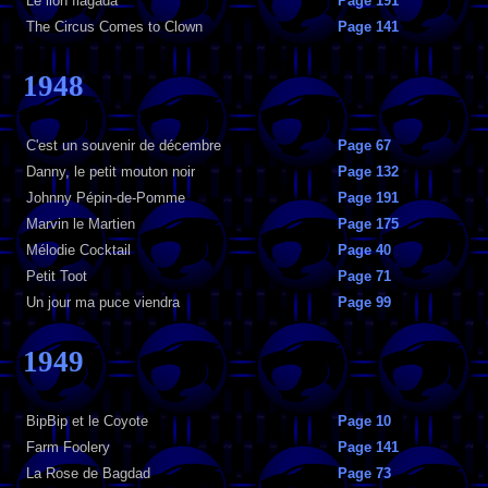
Le lion flagada
Page 191
The Circus Comes to Clown
Page 141
1948
C'est un souvenir de décembre
Page 67
Danny, le petit mouton noir
Page 132
Johnny Pépin-de-Pomme
Page 191
Marvin le Martien
Page 175
Mélodie Cocktail
Page 40
Petit Toot
Page 71
Un jour ma puce viendra
Page 99
1949
BipBip et le Coyote
Page 10
Farm Foolery
Page 141
La Rose de Bagdad
Page 73