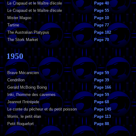
Le Crapaud et le Maître d'école
Page 40
Le Crapaud et le Maître d'école
Page 55
Mister Magoo
Page 10
Tartine
Page 77
The Australian Platypus
Page 182
The Stork Market
Page 70
1950
Brave Mécanicien
Page 59
Cendrillon
Page 39
Gerald McBoing Boing
Page 166
Inki, l'homme des cavernes
Page 59
Jeannot l'Intrépide
Page 68
Le conte du pêcheur et du petit poisson
Page 145
Morris, le petit élan
Page 113
Petit Roquefort
Page 88