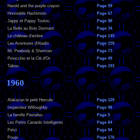
Harold and the purple crayon
Page 59
Honorable Hashimoto
Page 67
Jappy et Pappy Toutou
Page 98
La Belle au Bois Dormant
Page 34
Le château d'ambre
Page 145
Les Aventures d'Aladin
Page 159
Mr. Peabody & Sherman
Page 73
Pinocchio et la Clé d'Or
Page 49
Tabou
Page 193
1960
Alakazan le petit Hercule
Page 129
Inspecteur Willoughby
Page 98
La famille Pierrafeu
Page 5
Les Petits Canards Intelligents
Page 84
Petzi
Page 94
Poupi
Page 176