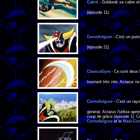
Cabré
- Goldorak se cabre et
(épisode 11).
Cervofulgure
- C'est un puis
(épisode 21).
ClavicoGyre
- Ce sont deux l
tournant très vite. Actarus ne
Cornofulgure
- C'est un rayo
général, Actarus l'utilise ap
coup de grâce (épisode 1). Ce
Cornofulgure
et le
Maxi-Cor