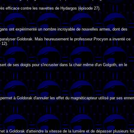
 très efficace contre les navettes de Hydargos (épisode 27).
gans ont expérimenté un nombre incroyable de nouvelles armes, dont des
paralyser Goldorak. Mais heureusement le professeur Procyon a inventé ce
 12).
sert de ses doigts pour s'incruster dans la chair même d'un Golgoth, en le
permet à Goldorak d'annuler les effet du magnéticapteur utilisé par ses enne
t à Goldorak d'atteindre la vitesse de la lumière et de dépasser plusieurs fo