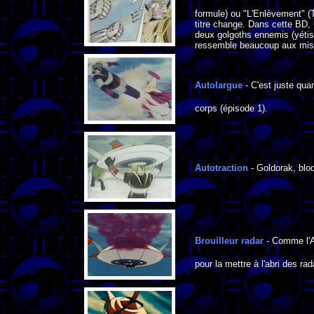
formule) ou "L'Enlèvement" (
titre change. Dans cette BD,
deux golgoths ennemis (yétis
ressemble beaucoup aux miss
Autolargue
- C'est juste qu
corps (épisode 1).
Autotraction
- Goldorak, bloq
Brouilleur radar
- Comme l'An
pour la mettre à l'abri des r