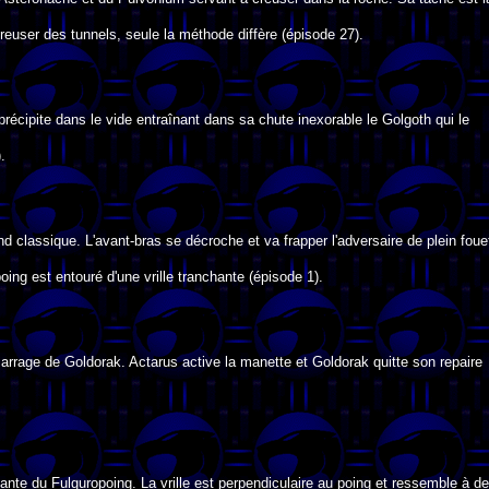
euser des tunnels, seule la méthode diffère (épisode 27).
récipite dans le vide entraînant dans sa chute inexorable le Golgoth qui le
.
nd classique. L'avant-bras se décroche et va frapper l'adversaire de plein foue
oing est entouré d'une vrille tranchante (épisode 1).
arrage de Goldorak. Actarus active la manette et Goldorak quitte son repaire
iante du Fulguropoing. La vrille est perpendiculaire au poing et ressemble à d