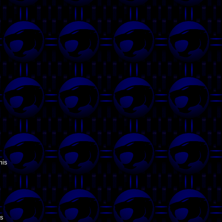
mis
is