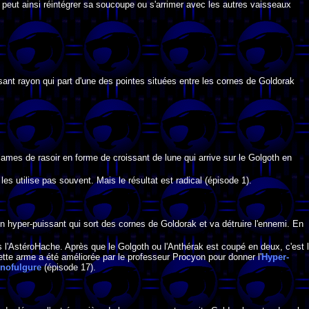
 peut ainsi réintégrer sa soucoupe ou s'arrimer avec les autres vaisseaux
sant rayon qui part d'une des pointes situées entre les cornes de Goldorak
ames de rasoir en forme de croissant de lune qui arrive sur le Golgoth en
 les utilise pas souvent. Mais le résultat est radical (épisode 1).
n hyper-puissant qui sort des cornes de Goldorak et va détruire l'ennemi. En
rès l'AstéroHache. Après que le Golgoth ou l'Anthérak est coupé en deux, c'est 
tte arme a été améliorée par le professeur Procyon pour donner l'
Hyper-
nofulgure
(épisode 17).