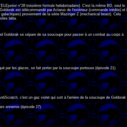
TELEjunior n°28 troisième formule hebdomadaire). C'est la même BD, seul le
 Goldorak est télécommandé par Actarus de l'extérieur (commande inédite) et 
 galactiques) proviennent de la série Mazinger Z (mechanical beast). Cela
iles bêta.
and Goldorak se sépare de sa soucoupe pour passer à un combat au corps à
ué par les glaces, se fait porter par la soucoupe porteuse (épisode 21).
tiScratch, c'est un gaz violet qui sort à l'arrière de la soucoupe de Goldorak
adars ennemis (épisode 27).