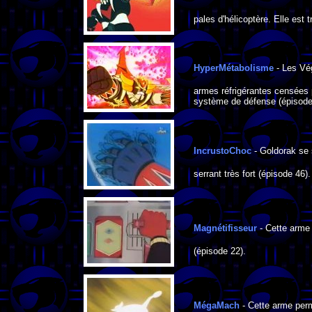
pales d'hélicoptère. Elle est
HyperMétabolisme
- Les Vé
armes réfrigérantes censées 
système de défense (épisode
IncrustoChoc
- Goldorak se 
serrant très fort (épisode 46).
Magnétifisseur
- Cette arme 
(épisode 22).
MégaMach
- Cette arme perme