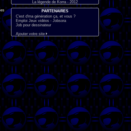
La légende de Korra - 2012
les
PARTENAIRES
C'est d'ma génération ça, et vous ?
Emploi Jeux vidéos - Jobsora
Job pour dessinateur
Ajouter votre site