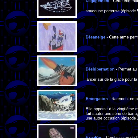
Dégagement
- Cette command
soucoupe porteuse (épisode 5
Désaneige
- Cette arme perme
Déshibernation
- Permet au 
lancer sur de la glace pour la
Emergation
- Rarement empl
Elle apparait à la vingtième
fait sauter une série de barr
une autre occasion (épisode 
ExeaRoc
- Combinaison de l'