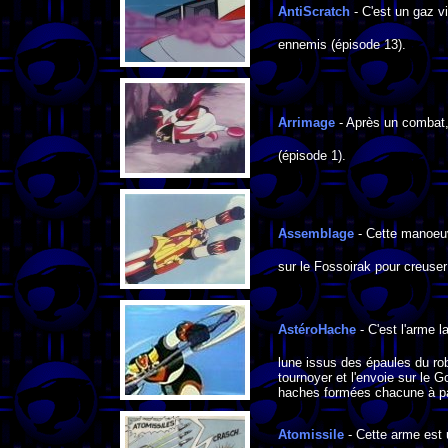
AntiScratch
- C'est un gaz vi
ennemis (épisode 13).
Arrimage
- Après un combat,
(épisode 1).
Assemblage
- Cette manoeuv
sur le Fossoirak pour creuser
AstéroHache
- C'est l'arme 
lune issus des épaules du rob
tournoyer et l'envoie sur le 
haches formées chacune à par
Atomissile
- Cette arme est 