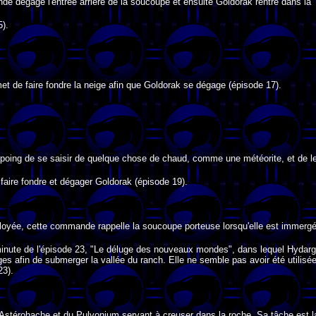
e dégage l'entrée arrière de la soucoupe et ensuite Goldorak rentre dans la
).
t de faire fondre la neige afin que Goldorak se dégage (épisode 17).
poing de se saisir de quelque chose de chaud, comme une météorite, et de l
 faire fondre et dégager Goldorak (épisode 19).
oyée, cette commande rappelle la soucoupe porteuse lorsqu'elle est immergé
 minute de l'épisode 23, "Le déluge des nouveaux mondes", dans lequel Hydar
ages afin de submerger la vallée du ranch. Elle ne semble pas avoir été utilisé
23).
Astérohache et du Pulvonium servant à creuser dans la roche. Sa tâche est l