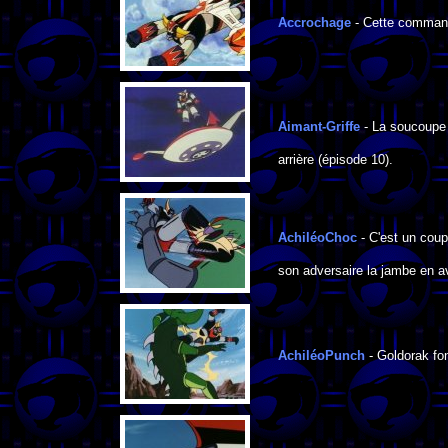
Accrochage
- Cette commande
Aimant-Griffe
- La soucoupe p
arrière (épisode 10).
AchiléoChoc
- C'est un coup
son adversaire la jambe en av
AchiléoPunch
- Goldorak fon