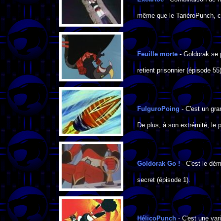
même que le TariéroPunch, cr
Feuille morte
- Goldorak se p
retient prisonnier (épisode 55)
FulguroPoing
- C'est un gra
De plus, à son extrémité, le p
Goldorak Go !
- C'est le dém
secret (épisode 1).
HélicoPunch
- C'est une var