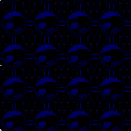
t.
es