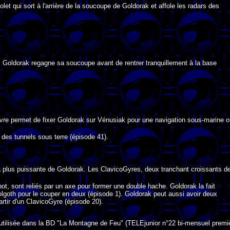
olet qui sort à l'arrière de la soucoupe de Goldorak et affole les radars des
 Goldorak regagne sa soucoupe avant de rentrer tranquillement à la base
re permet de fixer Goldorak sur Vénusiak pour une navigation sous-marine o
 des tunnels sous terre (épisode 41).
la plus puissante de Goldorak. Les ClavicoGyres, deux tranchant croissants d
ot, sont reliés par un axe pour former une double hache. Goldorak la fait
Golgoth pour le couper en deux (épisode 1). Goldorak peut aussi avoir deux
tir d'un ClavicoGyre (épisode 20).
utilisée dans la BD "La Montagne de Feu" (TELEjunior n°22 bi-mensuel premi