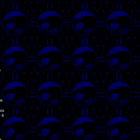
e
e.
gos
e à
a