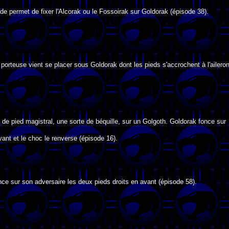
 permet de fixer l'Alcorak ou le Fossoirak sur Goldorak (épisode 38).
orteuse vient se placer sous Goldorak dont les pieds s'accrochent à l'ailero
 de pied magistral, une sorte de béquille, sur un Golgoth. Goldorak fonce sur
ant et le choc le renverse (épisode 16).
ce sur son adversaire les deux pieds droits en avant (épisode 58).