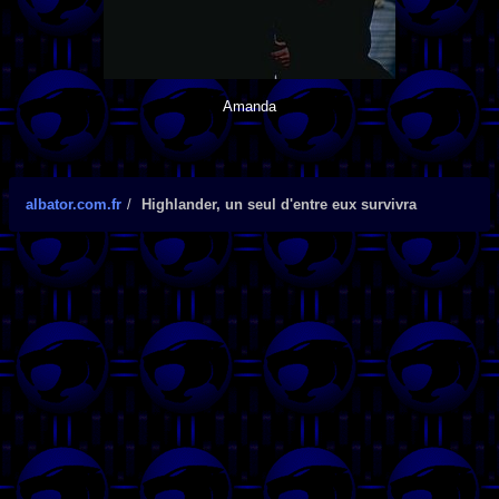
Amanda
albator.com.fr
Highlander, un seul d'entre eux survivra