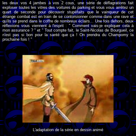
les deux vos 4 jambes à vos 2 cous, une série de déflagrations fait
exploser toutes les vitres des voitures du parking et vous vous arrêtez un
quart de seconde pour découvrir stupéfaits que le vainqueur de cet
étrange combat est en train de se contorsionner comme dans une rave et
qu'ils se prend dans le coffre de nombreux éclairs... Une fois dehors, deux
réflexions vous viennent à l'esprit : " Comment vais-je expliquer cela à
mon assurance ? " et " Tout compte fait, le Saint-Nicolas de Bourgueil, ce
n'est pas si bon pour la santé que ça ! On prendra du Champomy la
prochaine fois ! "
L'adaptation de la série en dessin animé