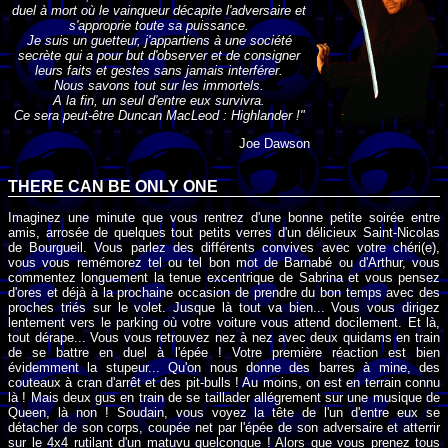
duel à mort où le vainqueur décapite l'adversaire et
s'approprie toute sa puissance.
Je suis un guetteur, j'appartiens à une société
secrète qui a pour but d'observer et de consigner
leurs faits et gestes sans jamais interférer.
Nous savons tout sur les immortels.
A la fin, un seul d'entre eux survivra.
Ce sera peut-être Duncan MacLeod : Highlander !"
Joe Dawson
THERE CAN BE ONLY ONE
Imaginez une minute que vous rentrez d'une bonne petite soirée entre
amis, arrosée de quelques tout petits verres d'un délicieux Saint-Nicolas
de Bourgueil. Vous parlez des différents convives avec votre chéri(e),
vous vous remémorez tel ou tel bon mot de Barnabé ou d'Arthur, vous
commentez longuement la tenue excentrique de Sabrina et vous pensez
d'ores et déjà à la prochaine occasion de prendre du bon temps avec des
proches triés sur le volet. Jusque là tout va bien... Vous vous dirigez
lentement vers le parking où votre voiture vous attend docilement. Et là,
tout dérape... Vous vous retrouvez nez à nez avec deux quidams en train
de se battre en duel à l'épée ! Votre première réaction est bien
évidemment la stupeur... Qu'on nous donne des barres à mine, des
couteaux à cran d'arrêt et des pit-bulls ! Au moins, on est en terrain connu
là ! Mais deux gus en train de se taillader allégrement sur une musique de
Queen, là non ! Soudain, vous voyez la tête de l'un d'entre eux se
détacher de son corps, coupée net par l'épée de son adversaire et atterrir
sur le 4x4 rutilant d'un matuvu quelconque ! Alors que vous prenez tous