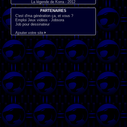
La légende de Korra - 2012
PARTENAIRES
C'est d'ma génération ça, et vous ?
Emploi Jeux vidéos - Jobsora
Job pour dessinateur
Ajouter votre site