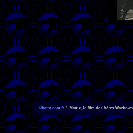
albator.com.fr
Matrix, le film des frères Wachows