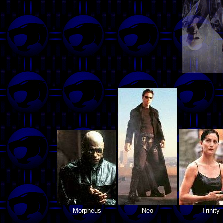
Morpheus
Neo
Trinity