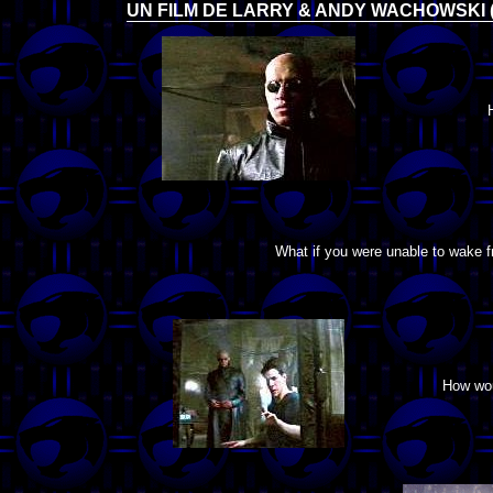
UN FILM DE LARRY & ANDY WACHOWSKI (
What if you were unable to wake 
How wou