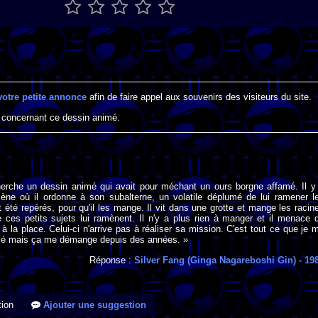
votre petite annonce
afin de faire appel aux souvenirs des visiteurs du site.
 concernant ce dessin animé.
cherche un dessin animé qui avait pour méchant un ours borgne affamé. Il y
ène où il ordonne à son subalterne, un volatile déplumé de lui ramener l
t été repérés, pour qu'il les mange. Il vit dans une grotte et mange les racin
 ces petits sujets lui ramènent. Il n'y a plus rien à manger et il menace 
 à la place. Celui-ci n'arrive pas à réaliser sa mission. C'est tout ce que je 
olé mais ça me démange depuis des années. »
Réponse :
Silver Fang (Ginga Nagareboshi Gin)
- 19
ion
Ajouter une suggestion