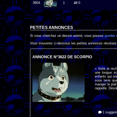
3804.
1
0
PETITES ANNONCES
Si vous cherchez un dessin animé, vous pouvez
poster 
Vous trouverez ci-dessous les petites annonces résolues
ANNONCE N°3622 DE SCORPIO
« Voilà je re
une longue sc
enfants qui on
sous terre que
manger le piaf
rappelle. Dés
1 suggest