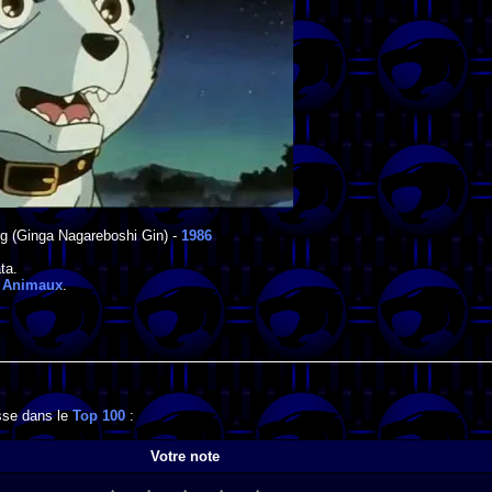
ng
(Ginga Nagareboshi Gin) -
1986
ta
.
:
Animaux
.
esse dans le
Top 100
:
Votre note