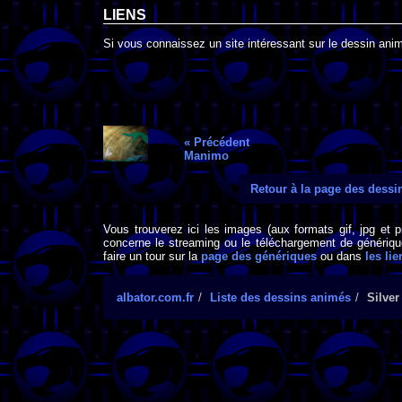
LIENS
Si vous connaissez un site intéressant sur le dessin animé
« Précédent
Manimo
Retour à la page des dess
Vous trouverez ici les images (aux formats gif, jpg et 
concerne le streaming ou le téléchargement de générique
faire un tour sur la
page des génériques
ou dans
les lie
albator.com.fr
Liste des dessins animés
Silver