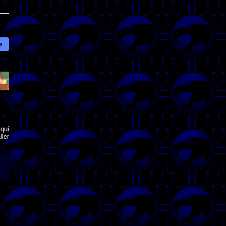
e
qui
ler