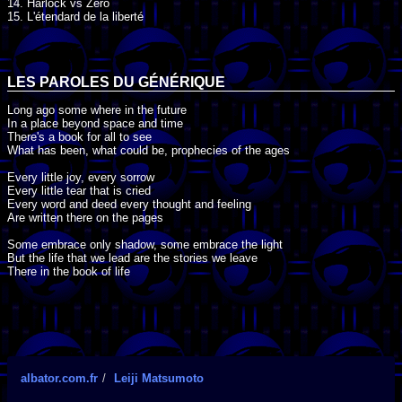
14. Harlock vs Zéro
15. L'étendard de la liberté
LES PAROLES DU GÉNÉRIQUE
Long ago some where in the future
In a place beyond space and time
There's a book for all to see
What has been, what could be, prophecies of the ages
Every little joy, every sorrow
Every little tear that is cried
Every word and deed every thought and feeling
Are written there on the pages
Some embrace only shadow, some embrace the light
But the life that we lead are the stories we leave
There in the book of life
albator.com.fr
Leiji Matsumoto