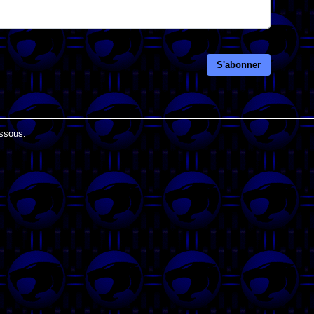
S'abonner
essous.