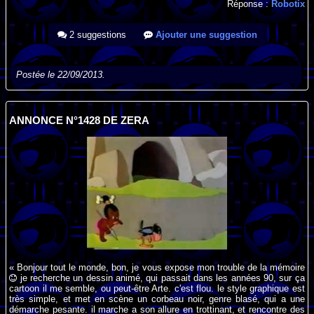
Réponse :
Robotix
2 suggestions
Ajouter une suggestion
Postée le 22/09/2013.
ANNONCE N°1428 DE ZERA
« Bonjour tout le monde, bon, je vous expose mon trouble de la mémoire
je recherche un dessin animé, qui passait dans les années 90, sur ça
cartoon il me semble, ou peut-être Arte. c'est flou. le style graphique est
très simple, et met en scène un corbeau noir, genre blasé, qui a une
démarche pesante. il marche a son allure en trottinant, et rencontre des