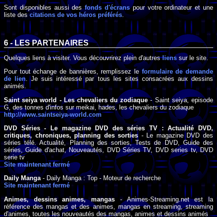
Sont disponibles aussi des
fonds d'écrans
pour votre ordinateur et une
liste des
citations de vos héros préférés
.
6 - LES PARTENAIRES
Quelques liens à visiter. Vous découvrirez plein d'autres
liens
sur le site.
Pour tout échange de bannières, remplissez le
formulaire de demande
de lien
. Je suis intéressé par tous les sites consacrées aux dessins
animés.
Saint seiya world - Les chevaliers du zodiaque
- Saint seiya, episode
G, des tonnes d'infos sur meikai, hades, les chevaliers du zodiaque
http://www.saintseiya-world.com
DVD Séries - Le magazine DVD des séries TV : Actualité DVD,
critiques, chroniques, planning des sorties
- Le magazine DVD des
séries télé. Actualité, Planning des sorties, Tests de DVD, Guide des
séries, Guide d'achat, Nouveautés, DVD Séries TV, DVD series tv, DVD
serie tv
Site maintenant fermé
Daily Manga
- Daily Manga : Top - Moteur de recherche
Site maintenant fermé
Animes, dessins animes, mangas
- Animes-Streaming.net est la
référence des mangas et des animes, mangas en streaming, streaming
d'animes, toutes les nouveautés des mangas, animes et dessins animés