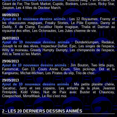
Géant de Fer, The Stork Market, Cupido, Bonkers, Love Love, Ricky Star,
Jaspion, Les 4 filles du Docteur March.
08/09/2013
Ajout de 10 nouveaux dessins animés
: Les 12 Royaumes, Franny et
les chaussures magiques, Freaky Stories, Le Pôle Express, Danny et
Daddy, X de Clamp, Excalibur l'épée magique, Thalia et Daiman au
royaume des elfes, Les Octonautes, Les Jules chienne de vie.
26/07/2013
Ajout de 10 nouveaux dessins animés
: Dunderklumpen, Redakai,
Joseph le roi des rêves, Inspecteur Duflair, Epic, Les singes de l'espace,
Willy le moineau, Greedy Humpty Dumpty, Les chimpanzés de l'espace,
Allô la Terre ici les Martin.
29/06/2013
Ajout de 10 nouveaux dessins animés
: Jim Bouton, Two little pups,
Fantomcat, Gen 13, Cours Annie Cours, Slim pickings, Dot et le
Kangourou, Michat-Michien, Les Pirates du slip, Trio de choc.
29/05/2013
Ajout de 10 nouveaux dessins animés
: Ma petite planète chérie,
Sacatruc, Jerry et ses copains, Les enfants de la pluie, Jeannot
l'Intrépide, Kidd Video, Nuit de Paix avec Buster et Chauncey,
Creepschool, MirrorMask, Le Roi c'est moi.
2 - LES 20 DERNIERS DESSINS ANIMÉS