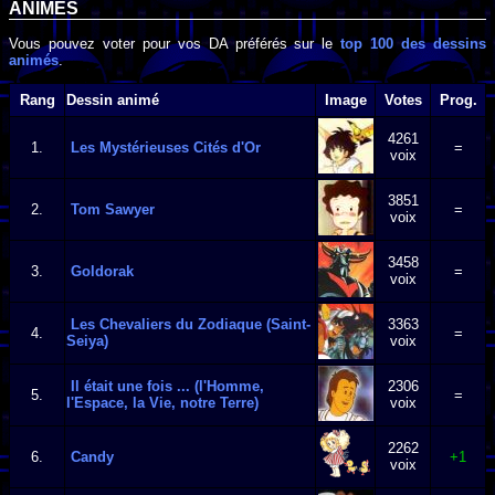
ANIMÉS
Vous pouvez voter pour vos DA préférés sur le
top 100 des dessins
animés
.
Rang
Dessin animé
Image
Votes
Prog.
4261
1.
Les Mystérieuses Cités d'Or
=
voix
3851
2.
Tom Sawyer
=
voix
3458
3.
Goldorak
=
voix
Les Chevaliers du Zodiaque (Saint-
3363
4.
=
Seiya)
voix
Il était une fois ... (l'Homme,
2306
5.
=
l'Espace, la Vie, notre Terre)
voix
2262
6.
Candy
+1
voix