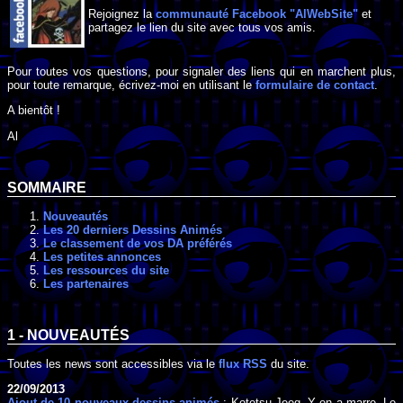
Rejoignez la
communauté Facebook "AlWebSite"
et
partagez le lien du site avec tous vos amis.
Pour toutes vos questions, pour signaler des liens qui en marchent plus,
pour toute remarque, écrivez-moi en utilisant le
formulaire de contact
.
A bientôt !
Al
SOMMAIRE
Nouveautés
Les 20 derniers Dessins Animés
Le classement de vos DA préférés
Les petites annonces
Les ressources du site
Les partenaires
1 - NOUVEAUTÉS
Toutes les news sont accessibles via le
flux RSS
du site.
22/09/2013
Ajout de 10 nouveaux dessins animés
: Kotetsu Jeeg, Y en a marre, Le