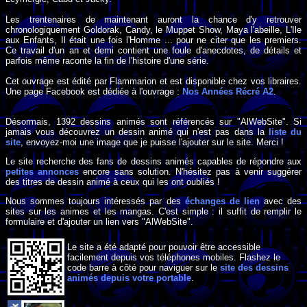
Les trentenaires de maintenant auront la chance d'y retrouver
chronologiquement Goldorak, Candy, le Muppet Show, Maya l'abeille, L'Ile
aux Enfants, Il était une fois l'Homme ... pour ne citer que les premiers.
Ce travail d'un an et demi contient une foule d'anecdotes, de détails et
parfois même raconte la fin de l'histoire d'une série.
Cet ouvrage est édité par Flammarion et est disponible chez vos libraires.
Une page Facebook est dédiée à l'ouvrage :
Nos Années Récré A2
.
Désormais, 1392 dessins animés sont référencés sur "AlWebSite". Si
jamais vous découvrez un dessin animé qui n'est pas dans la
liste du
site
, envoyez-moi une image que je puisse l'ajouter sur le site. Merci !
Le site recherche des fans de dessins animés capables de répondre aux
petites annonces
encore sans solution. N'hésitez pas à venir suggérer
des titres de dessin animé à ceux qui les ont oubliés !
Nous sommes toujours intéressés par des
échanges de lien
avec des
sites sur les animes et les mangas. C'est simple : il suffit de remplir le
formulaire et d'ajouter un lien vers "AlWebSite".
Le site a été adapté pour pouvoir être accessible
facilement depuis vos téléphones mobiles. Flashez le
code barre à côté pour naviguer sur le
site des dessins
animés depuis votre portable
.