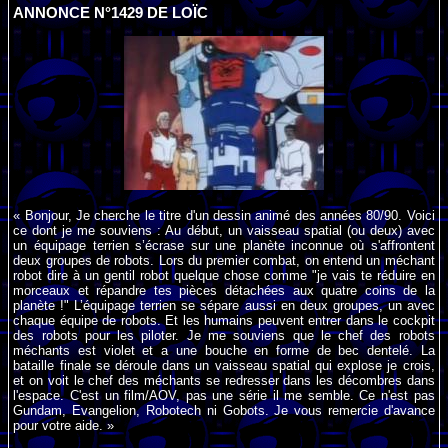
ANNONCE N°1429 DE LOÏC
« Bonjour, Je cherche le titre d'un dessin animé des années 80/90. Voici
ce dont je me souviens : Au début, un vaisseau spatial (ou deux) avec
un équipage terrien s’écrase sur une planète inconnue où s'affrontent
deux groupes de robots. Lors du premier combat, on entend un méchant
robot dire à un gentil robot quelque chose comme "je vais te réduire en
morceaux et répandre tes pièces détachées aux quatre coins de la
planète !" L’équipage terrien se sépare aussi en deux groupes, un avec
chaque équipe de robots. Et les humains peuvent entrer dans le cockpit
des robots pour les piloter. Je me souviens que le chef des robots
méchants est violet et a une bouche en forme de bec dentelé. La
bataille finale se déroule dans un vaisseau spatial qui explose je crois,
et on voit le chef des méchants se redresser dans les décombres dans
l'espace. C'est un film/AOV, pas une série il me semble. Ce n'est pas
Gundam, Evangelion, Robotech ni Gobots. Je vous remercie d'avance
pour votre aide. »