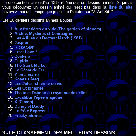
Le site contient aujourd'hui 1392 références de dessins animés. Si jamais
vous découvrez un dessin animé qui n'est pas dans la
liste du site
,
envoyez-moi une image que je puisse l'ajouter sur "AlWebSite".
Les 20 derniers dessins animés ajoutés :
Aux frontières du vide (The garden of sinners)
Archie, Mystères et Compagnie
Les 4 filles du Docteur March (1981)
Jaspion
Ricky Star
Love Love ?
Bonkers
Cupido
The Stork Market
Le Géant de Fer
Y en a marre
Kotetsu Jeeg
Les Jules, chienne de vie
Les Octonautes
Thalia et Daiman au royaume des elfes
Excalibur l'épée magique
X (Clamp)
Danny et Daddy
Le Pôle Express
Freaky Stories
3 - LE CLASSEMENT DES MEILLEURS DESSINS