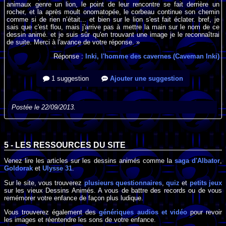
animaux genre un lion, le point de leur rencontre se fait derrière un
rocher, et la après moult onomatopée, le corbeau continue son chemin
comme si de rien n’était... et bien sur le lion s'est fait éclater. bref, je
sais que c'est flou, mais j'arrive pas à mettre la main sur le nom de ce
dessin animé. et je suis sûr qu'en trouvant une image je le reconnaîtrai
de suite. Merci à l'avance de votre réponse. »
Réponse :
Inki, l'homme des cavernes (Caveman Inki)
1 suggestion
Ajouter une suggestion
Postée le 22/09/2013.
5 - LES RESSOURCES DU SITE
Venez lire les articles sur les dessins animés comme la
saga d'Albator
,
Goldorak
et
Ulysse 31
.
Sur le site, vous trouverez
plusieurs questionnaires
,
quiz
et
petits jeux
sur les vieux Dessins Animés. A vous de battre des records ou de vous
remémorer votre enfance de façon plus ludique.
Vous trouverez également des
génériques audios et vidéo
pour revoir
les images et réentendre les sons de votre enfance.