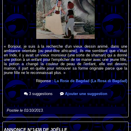
« Bonjour, je suis à la recherche d'un vieux dessin animé, dans une
ambiance orientale (ou peut-être africaine), ils me semblent que c'était
en Inde, il y avait un vieux monsieur (une sorte de shaman) qui a donné
une potion à un enfant pour l'empêcher de se marier avec une jeune fille,
la potion a changé la couleur de peau de l'enfant, elle est devenu
marron, il part en quête pour retrouver sa forme originale parce que la
jeune fille ne le reconnaissait plus. »
Réponse :
La Rose de Bagdad (La Rosa di Bagdad)
3 suggestions
Ajouter une suggestion
Postée le 01/10/2013.
ANNONCE N°1438 DE JOËLLE