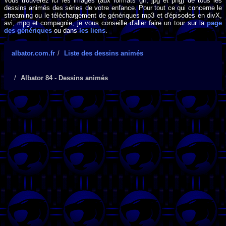
Vous trouverez ici les images (aux formats gif, jpg et png) de tous les
dessins animés des séries de votre enfance. Pour tout ce qui concerne le
streaming ou le téléchargement de génériques mp3 et d'épisodes en divX,
avi, mpg et compagnie, je vous conseille d'aller faire un tour sur la
page
des génériques
ou dans
les liens
.
albator.com.fr
Liste des dessins animés
Albator 84 - Dessins animés