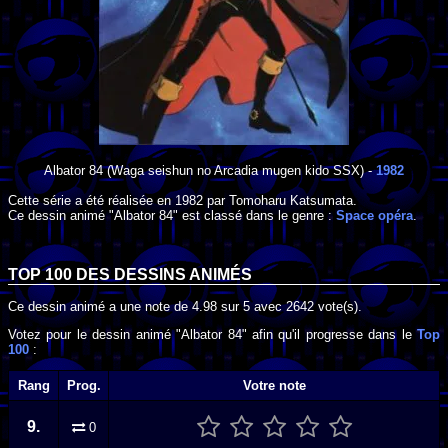
Albator 84
(Waga seishun no Arcadia mugen kido SSX) -
1982
Cette série a été réalisée en
1982
par
Tomoharu Katsumata
.
Ce dessin animé "Albator 84" est classé dans le genre :
Space opéra
.
TOP 100 DES
DESSINS ANIMÉS
Ce dessin animé a une note de
4.98
sur
5
avec
2642
vote(s).
Votez pour le dessin animé "Albator 84" afin qu'il progresse dans le
Top
100
:
Rang
Prog.
Votre note
9.
0