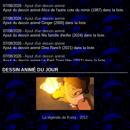
07/08/2026 -
Ajout d'un dessin animé
Ajout du dessin animé Alice de l'autre cote du miroir (1987) dans la liste.
07/08/2026 -
Ajout d'un dessin animé
Ajout du dessin animé Ginger (2000) dans la liste.
07/08/2026 -
Ajout d'un dessin animé
Ajout du dessin animé Ma famille d'enfer (2024) dans la liste.
07/08/2026 -
Ajout d'un dessin animé
Ajout du dessin animé Dino Ranch (2021) dans la liste.
07/08/2026 -
Ajout d'un dessin animé
Ajout du dessin animé Le Petit Train bleu (2011) dans la liste.
07/08/2026 -
Ajout d'un dessin animé
DESSIN ANIMÉ DU JOUR
Ajout du dessin animé Agent Spécial Oso (2009) dans la liste.
17/07/2026 -
Ajout d'un dessin animé
Ajout du dessin animé Peter Pan (1988) dans la liste.
17/07/2026 -
Ajout d'un dessin animé
Ajout du dessin animé Le Bossu de Notre-Dame (1996) dans la liste.
La légende de Korra - 2012