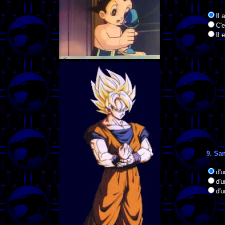
Il 
C'e
Il 
9. San
d'
d'u
d'u