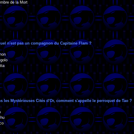
Ombre de la Mort
quel n'est pas un compagnon du Capitaine Flam ?
mon
égolo
tta
ns les Mystérieuses Cités d'Or, comment s'appelle le perroquet de Tao ?
a
chu
co