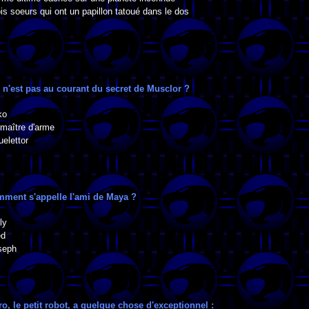
is soeurs qui ont un papillon tatoué dans le dos
i n'est pas au courant du secret de Musclor ?
ko
 maître d'arme
elettor
mment s'appelle l'ami de Maya ?
ly
ed
seph
ro, le petit robot, a quelque chose d'exceptionnel :