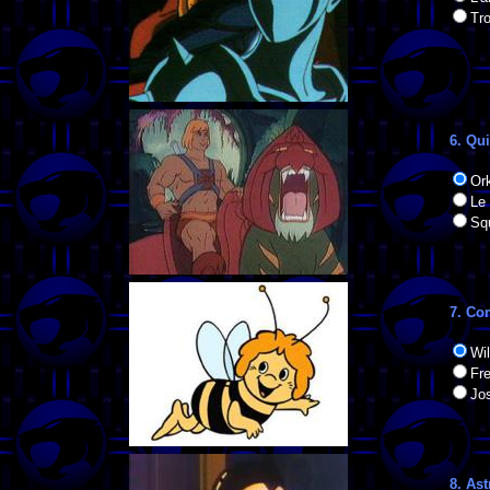
Tro
6. Qu
Or
Le
Squ
7. Co
Wil
Fr
Jo
8. Ast