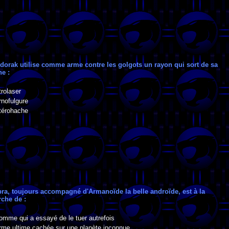
ldorak utilise comme arme contre les golgots un rayon qui sort de sa
ne :
rolaser
rnofulgure
térohache
bra, toujours accompagné d'Armanoïde la belle androïde, est à la
rche de :
omme qui a essayé de le tuer autrefois
arme ultime cachée sur une planète inconnue