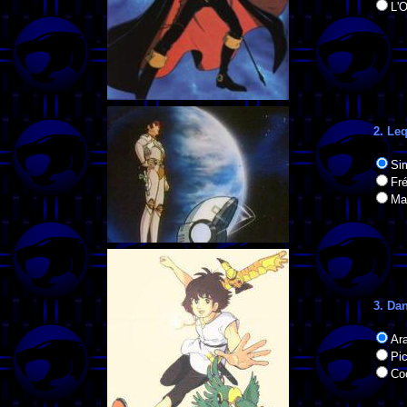
L'
2. Le
Si
Fr
Ma
3. Da
Ar
Pi
Co