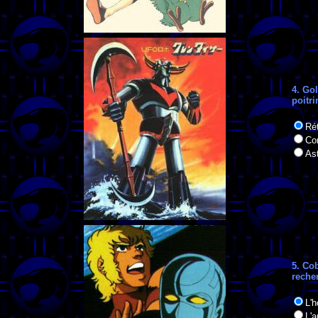
4. Go
poitri
Rét
Co
As
5. Co
reche
L'h
L'