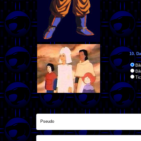
10. D
Bi
Bi
Tic
Pseudo