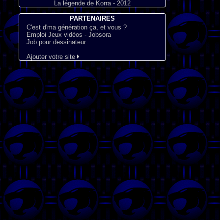
La légende de Korra - 2012
PARTENAIRES
C'est d'ma génération ça, et vous ?
Emploi Jeux vidéos - Jobsora
Job pour dessinateur
Ajouter votre site