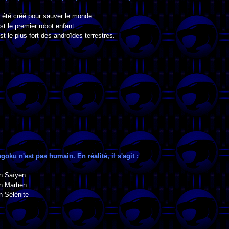
a été créé pour sauver le monde.
st le premier robot enfant.
est le plus fort des androïdes terrestres.
goku n'est pas humain. En réalité, il s'agit :
un Saïyen
n Martien
n Sélénite