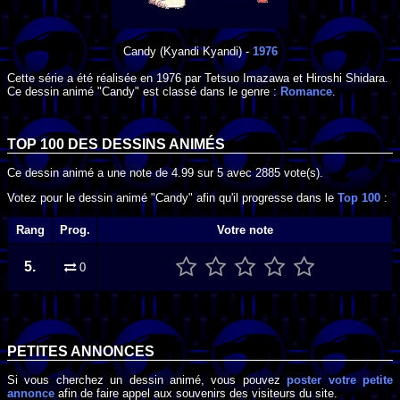
Candy
(Kyandi Kyandi) -
1976
Cette série a été réalisée en
1976
par
Tetsuo Imazawa
et
Hiroshi Shidara
.
Ce dessin animé "Candy" est classé dans le genre :
Romance
.
TOP 100 DES
DESSINS ANIMÉS
Ce dessin animé a une note de
4.99
sur
5
avec
2885
vote(s).
Votez pour le dessin animé "Candy" afin qu'il progresse dans le
Top 100
:
Rang
Prog.
Votre note
5.
0
PETITES ANNONCES
Si vous cherchez un dessin animé, vous pouvez
poster votre petite
annonce
afin de faire appel aux souvenirs des visiteurs du site.