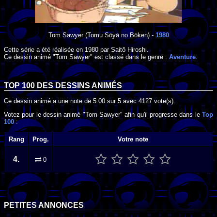
Tom Sawyer
(Tomu Sōyā no Bōken) -
1980
Cette série a été réalisée en
1980
par
Saitô Hiroshi
.
Ce dessin animé "Tom Sawyer" est classé dans le genre :
Aventure
.
TOP 100 DES
DESSINS ANIMÉS
Ce dessin animé a une note de
5.00
sur
5
avec
4127
vote(s).
Votez pour le dessin animé "Tom Sawyer" afin qu'il progresse dans le
Top
100
:
Rang
Prog.
Votre note
4.
0
PETITES ANNONCES