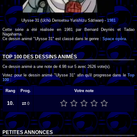
Ulysse 31
(Uchū Densetsu Yurishīzu Sātīwan) -
1981
Cette série a été réalisée en
1981
par
Bernard Deyriès
et
Tadao
Nagahama
.
Ce dessin animé "Ulysse 31" est classé dans le genre :
Space opéra
.
TOP 100 DES
DESSINS ANIMÉS
Ce dessin animé a une note de
4.98
sur
5
avec
2626
vote(s).
Votez pour le dessin animé "Ulysse 31" afin qu'il progresse dans le
Top
100
:
Rang
Prog.
Votre note
10.
0
PETITES ANNONCES