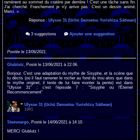
ramènent au sommet du cratère par derrière ! C'est une tâche sans fin.
J'ai cherché. Franchement je n'y arrive pas. C'est un dessin animé.
Merci. »
Réponse :
Ulysse 31 (Uchū Densetsu Yurishīzu Sātīwan)
3 suggestions
Ajouter une suggestion
Postée le 13/06/2021.
Glublutz
, Posté le 13/06/2021 à 22:06.
Bonjour. C'est une adaptation du mythe de Sisyphe, et la scène que
tu décris (où il faut ramener le rocher au fond du trou alors que dans
le mythe originel, il tente de lui faire monter la pente) est dans
"Ulysse 31" ; c'est l'épisode 7 : "Sisyphe ou l'Éternel
Recommencement"
Ulysse 31 (Uchū Densetsu Yurishīzu Sātīwan)
1981
Steeveargo
, Posté le 14/06/2021 à 14:10.
MERCI Glublutz !