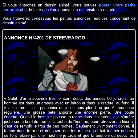
Si vous cherchez un dessin animé, vous pouvez
poster votre petite
annonce
afin de faire appel aux souvenirs des visiteurs du site.
Vous trouverez ci-dessous les petites annonces résolues concernant ce
dessin animé.
ANNONCE N°4201 DE STEEVEARGO
« Salut, J'ai le souvenir très lointain, début des années 80 je crois, un
homme est dans un cratère avec un bâton et dans le cratère, au fond, il
y a un trou. Il est prisonnier de je ne sais plus trop qui. A fréquence
régulière, une grosse bête apporte une énorme pierre. Une boule
énorme. Quand la bestiole pousse la roche dans le cratère, elle s'arrête
juste sur le bord du trou et la tâche de l'homme, pour retrouver sa liberté,
c'est de remplir le trou de ces roches. Seulement un moment donné, il
tombe dans le trou et découvre que les roches qu'il fait tomber dedans
se font refaire par une machine je crois et que la bestiole du début les