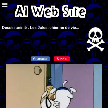
Dessin animé : Les Jules, chienne de vie...
Partager
Pin it