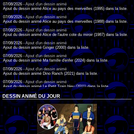
07/08/2026 -
Ajout d'un dessin animé
Ajout du dessin animé Alice au pays des merveilles (1995) dans la liste.
07/08/2026 -
Ajout d'un dessin animé
Ajout du dessin animé Alice au pays des merveilles (1988) dans la liste.
07/08/2026 -
Ajout d'un dessin animé
Ajout du dessin animé Alice de l'autre cote du miroir (1987) dans la liste.
07/08/2026 -
Ajout d'un dessin animé
Ajout du dessin animé Ginger (2000) dans la liste.
07/08/2026 -
Ajout d'un dessin animé
Ajout du dessin animé Ma famille d'enfer (2024) dans la liste.
07/08/2026 -
Ajout d'un dessin animé
Ajout du dessin animé Dino Ranch (2021) dans la liste.
07/08/2026 -
Ajout d'un dessin animé
Ajout du dessin animé Le Petit Train bleu (2011) dans la liste.
07/08/2026 -
Ajout d'un dessin animé
DESSIN ANIMÉ DU JOUR
Ajout du dessin animé Agent Spécial Oso (2009) dans la liste.
17/07/2026 -
Ajout d'un dessin animé
Ajout du dessin animé Peter Pan (1988) dans la liste.
17/07/2026 -
Ajout d'un dessin animé
Ajout du dessin animé Le Bossu de Notre-Dame (1996) dans la liste.