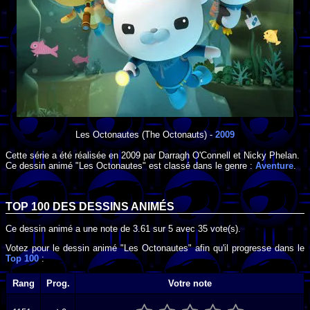
Les Octonautes
(The Octonauts) -
2009
Cette série a été réalisée en
2009
par
Darragh O'Connell
et
Nicky Phelan
.
Ce dessin animé "Les Octonautes" est classé dans le genre :
Aventure
.
TOP 100 DES
DESSINS ANIMÉS
Ce dessin animé a une note de
3.61
sur
5
avec
35
vote(s).
Votez pour le dessin animé "Les Octonautes" afin qu'il progresse dans le
Top 100
:
Rang
Prog.
Votre note