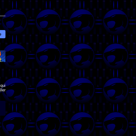
e
qui
ler