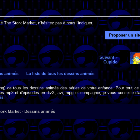
é The Stork Market, n'hésitez pas à nous l'indiquer.
Proposer un sit
Suivant »
Cupido
ins animés
La liste de tous les dessins animés
png) de tous les dessins animés des séries de votre enfance. Pour tout ce 
s mp3 et d'épisodes en divX, avi, mpg et compagnie, je vous conseille d'al
ns
.
tork Market - Dessins animés