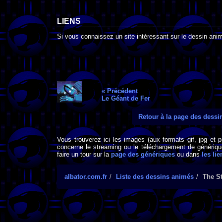
LIENS
Si vous connaissez un site intéressant sur le dessin anim
« Précédent
Le Géant de Fer
Retour à la page des dess
Vous trouverez ici les images (aux formats gif, jpg et 
concerne le streaming ou le téléchargement de générique
faire un tour sur la
page des génériques
ou dans
les lie
albator.com.fr
Liste des dessins animés
The S