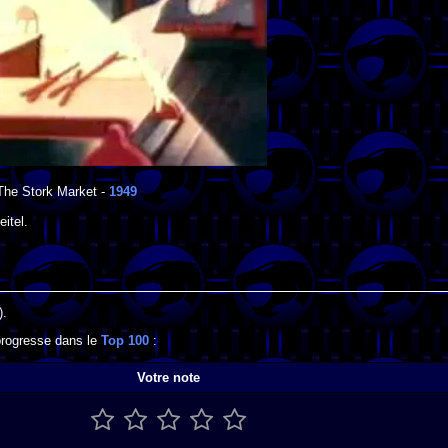
The Stork Market
-
1949
itel
.
).
 progresse dans le
Top 100
:
Votre note