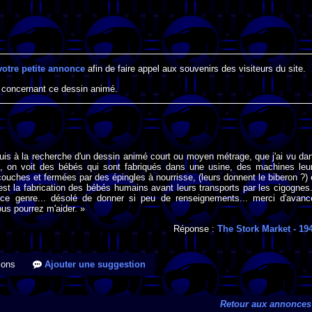
votre petite annonce
afin de faire appel aux souvenirs des visiteurs du site.
 concernant ce dessin animé.
suis à la recherche d'un dessin animé court ou moyen métrage, que j'ai vu da
, on voit des bébés qui sont fabriqués dans une usine, des machines leu
couches et fermées par des épingles à nourrisse, (leurs donnent le biberon ?) 
'est la fabrication des bébés humains avant leurs transports par les cigognes.
ce genre... désolé de donner si peu de renseignements... merci d'avanc
ous pourrez m'aider. »
Réponse :
The Stork Market
- 19
ions
Ajouter une suggestion
Retour aux annonces