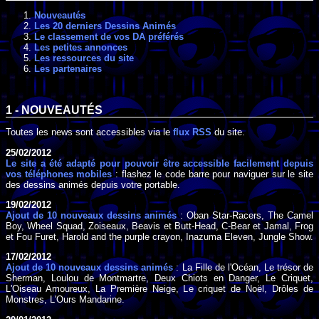
Nouveautés
Les 20 derniers Dessins Animés
Le classement de vos DA préférés
Les petites annonces
Les ressources du site
Les partenaires
1 - NOUVEAUTÉS
Toutes les news sont accessibles via le
flux RSS
du site.
25/02/2012
Le site a été adapté pour pouvoir être accessible facilement depuis
vos téléphones mobiles
: flashez le code barre pour naviguer sur le site
des dessins animés depuis votre portable.
19/02/2012
Ajout de 10 nouveaux dessins animés
: Oban Star-Racers, The Camel
Boy, Wheel Squad, Zoiseaux, Beavis et Butt-Head, C-Bear et Jamal, Frog
et Fou Furet, Harold and the purple crayon, Inazuma Eleven, Jungle Show.
17/02/2012
Ajout de 10 nouveaux dessins animés
: La Fille de l'Océan, Le trésor de
Sherman, Loulou de Montmartre, Deux Chiots en Danger, Le Criquet,
L'Oiseau Amoureux, La Première Neige, Le criquet de Noël, Drôles de
Monstres, L'Ours Mandarine.