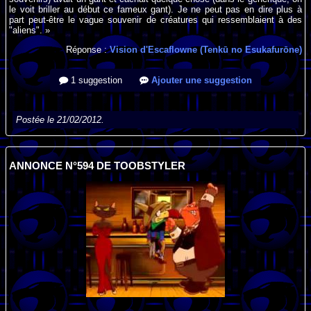
le voit briller au début ce fameux gant). Je ne peut pas en dire plus à
part peut-être le vague souvenir de créatures qui ressemblaient à des
"aliens". »
Réponse :
Vision d'Escaflowne (Tenkū no Esukafurōne)
1 suggestion
Ajouter une suggestion
Postée le 21/02/2012.
ANNONCE N°594 DE TOOBSTYLER