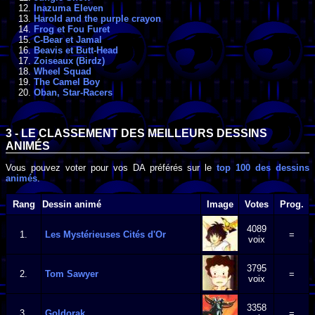
Inazuma Eleven
Harold and the purple crayon
Frog et Fou Furet
C-Bear et Jamal
Beavis et Butt-Head
Zoiseaux (Birdz)
Wheel Squad
The Camel Boy
Oban, Star-Racers
3 - LE CLASSEMENT DES MEILLEURS DESSINS
ANIMÉS
Vous pouvez voter pour vos DA préférés sur le
top 100 des dessins
animés
.
Rang
Dessin animé
Image
Votes
Prog.
4089
1.
Les Mystérieuses Cités d'Or
=
voix
3795
2.
Tom Sawyer
=
voix
3358
3.
Goldorak
=