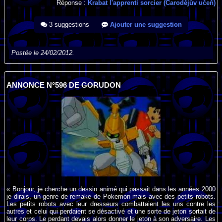
Réponse :
Krabat l'apprenti sorcier (Čarodějův učeň)
3 suggestions
Ajouter une suggestion
Postée le 24/02/2012.
ANNONCE N°596 DE GORUDON
« Bonjour, je cherche un dessin animé qui passait dans les années 2000
je dirais, un genre de remake de Pokemon mais avec des petits robots.
Les petits robots avec leur dresseurs combattaient les uns contre les
autres et celui qui perdaient se désactivé et une sorte de jeton sortait de
leur corps. Le perdant devais alors donner le jeton à son adversaire. Les