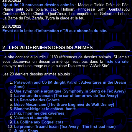
29/01/2012
Ajout de 10 nouveaux dessins animés
: Magique Tickle Drôle de Fée,
Plume petit ours polaire, Jack Holborn, Princesse Saffi, Gankutsuou
Comte de Monte Christo, Quat'Zieux, Les enquêtes de Geleuil et Lebon,
La Barbe du Roi, Zarafa, Tygra la glace et le feu.
28/01/2012
Envoi de la lettre d'information n°15 aux abonnés du site.
2 - LES 20 DERNIERS DESSINS ANIMÉS
Le site contient aujourd'hui 1180 références de dessins animés. Si jamais
vous découvrez un dessin animé qui n'est pas dans la
liste du site
,
envoyez-moi une image que je puisse l'ajouter sur "AlWebSite".
Les 20 derniers dessins animés ajoutés :
Potsworth and Co (Midnight Patrol : Adventures in the Dream
Zone)
Une symphonie argotique (Symphony in Slang de Tex Avery)
La voiture de demain (The car of tomorrow de Tex Avery)
La Revanche des Gobots
Brave Mécanicien (The Brave Engineer de Walt Disney)
Blanche-Neige et le château hanté
Inki, l'homme des cavernes
Valerian et Laureline
La Colline aux Coquelicots
Le premier Truand texan (Tex Avery - The first bad man)
Jungle Show