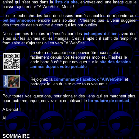
animé qui n'est pas dans la
liste du site
, envoyez-moi une image que je
puisse l'ajouter sur "AlWebSite". Merci !
Le site recherche des fans de dessins animés capables de répondre aux
petites annonces
encore sans solution. N'hésitez pas à venir suggérer
des titres de dessin animé à ceux qui les ont oubliés !
Nous sommes toujours intéressés par des
échanges de lien
avec des
sites sur les animes et les mangas. C'est simple : il suffit de remplir le
formulaire et d'ajouter un lien vers "AlWebSite".
Le site a été adapté pour pouvoir être accessible
facilement depuis vos téléphones mobiles. Flashez le
code barre à côté pour naviguer sur le
site des dessins
animés depuis votre portable
.
Rejoignez la
communauté Facebook "AlWebSite"
et
partagez le lien du site avec tous vos amis.
Pour toutes vos questions, pour signaler des liens qui en marchent plus,
pour toute remarque, écrivez-moi en utilisant le
formulaire de contact
.
A bientôt !
Al
SOMMAIRE