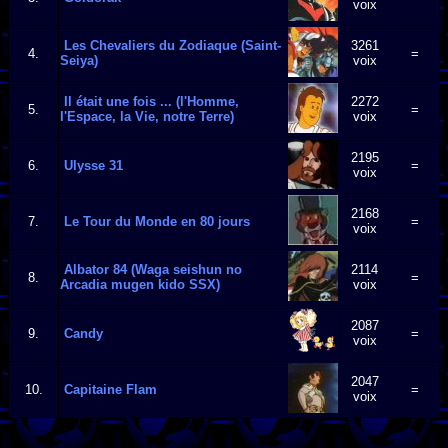
voix
Les Chevaliers du Zodiaque (Saint-
3261
4.
=
Seiya)
voix
Il était une fois ... (l'Homme,
2272
5.
=
l'Espace, la Vie, notre Terre)
voix
2195
6.
Ulysse 31
=
voix
2168
7.
Le Tour du Monde en 80 jours
=
voix
Albator 84 (Waga seishun no
2114
8.
=
Arcadia mugen kido SSX)
voix
2087
9.
Candy
=
voix
2047
10.
Capitaine Flam
=
voix