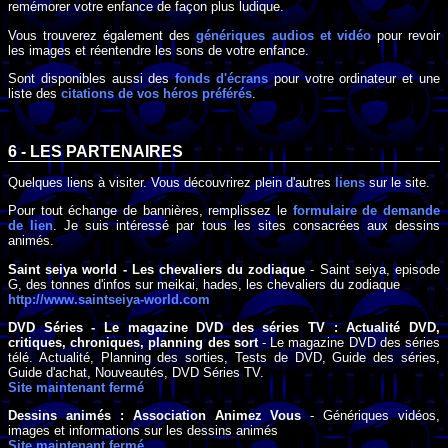
remémorer votre enfance de façon plus ludique.
Vous trouverez également des
génériques audios et vidéo
pour revoir
les images et réentendre les sons de votre enfance.
Sont disponibles aussi des
fonds d'écrans
pour votre ordinateur et une
liste des
citations de vos héros préférés
.
6 - LES PARTENAIRES
Quelques liens à visiter. Vous découvrirez plein d'autres
liens
sur le site.
Pour tout échange de bannières, remplissez le
formulaire de demande
de lien
. Je suis intéressé par tous les sites consacrées aux dessins
animés.
Saint seiya world - Les chevaliers du zodiaque
- Saint seiya, episode
G, des tonnes d'infos sur meikai, hades, les chevaliers du zodiaque
http://www.saintseiya-world.com
DVD Séries - Le magazine DVD des séries TV : Actualité DVD,
critiques, chroniques, planning des sort
- Le magazine DVD des séries
télé. Actualité, Planning des sorties, Tests de DVD, Guide des séries,
Guide d'achat, Nouveautés, DVD Séries TV.
Site maintenant fermé
Dessins animés : Association Animez Vous
- Génériques vidéos,
images et informations sur les dessins animés
Site maintenant fermé