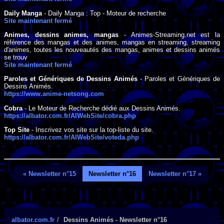
Daily Manga
- Daily Manga : Top - Moteur de recherche
Site maintenant fermé
Animes, dessins animes, mangas
- Animes-Streaming.net est la
référence des mangas et des animes, mangas en streaming, streaming
d'animes, toutes les nouveautés des mangas, animes et dessins animés
se trouv
Site maintenant fermé
Paroles et Génériques de Dessins Animés
- Paroles et Génériques de
Dessins Animés.
https://www.anime-netsong.com
Cobra
- Le Moteur de Recherche dédié aux Dessins Animés.
https://albator.com.fr/AlWebSite/cobra.php
Top Site
- Inscrivez vos site sur la top-liste du site.
https://albator.com.fr/AlWebSite/voteda.php
« Newsletter n°15
Newsletter n°16
Newsletter n°17 »
albator.com.fr
Dessins Animés - Newsletter n°16