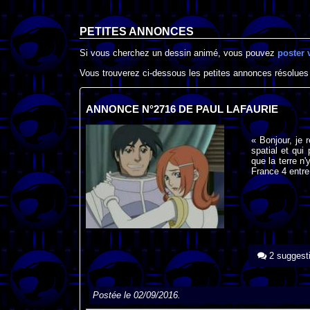
PETITES ANNONCES
Si vous cherchez un dessin animé, vous pouvez
poster 
Vous trouverez ci-dessous les petites annonces résolues
ANNONCE N°2716 DE PAUL LAFAURIE
« Bonjour, je 
spatial et qui
que la terre n'
France 4 entre
2 suggest
Postée le 02/09/2016.