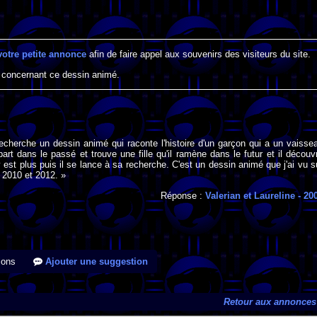
votre petite annonce
afin de faire appel aux souvenirs des visiteurs du site.
 concernant ce dessin animé.
recherche un dessin animé qui raconte l'histoire d'un garçon qui a un vaisse
 part dans le passé et trouve une fille qu'il ramène dans le futur et il découv
y est plus puis il se lance à sa recherche. C'est un dessin animé que j'ai vu s
 2010 et 2012. »
Réponse :
Valerian et Laureline
- 20
ions
Ajouter une suggestion
Retour aux annonces