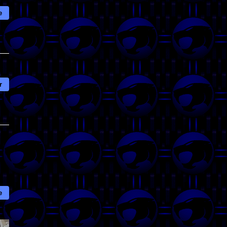
e
r
e