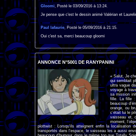
Gloomi
, Posté le 03/09/2016 à 13:24.
Je pense que c'est le dessin animé Valérian et Laureli
Paul lafaurie
, Posté le 05/09/2016 à 21:15.
Oui c'est sa, merci beaucoup gloomi
ANNONCE N°5001 DE RANYPANINI
« Salut, Je ch
qui semblait p
ultra vague d
voyage à trav
sa mission ini
fille. La fill
beaucoup d’én
orange, ou br
c’était lui le 
vaisseau et, 
moment, l’objec
plottwist : Lorsqu’ils atteignent enfin la localisation 
transportés dans l’espace, le vaisseau les a aussi env
beaucoup d’humour, dans le même ton que Totally Spie