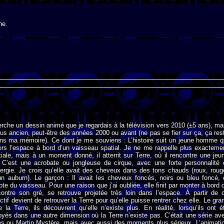
ne.
erche un dessin animé que je regardais à la télévision vers 2010 (±5 ans), ma
lus ancien, peut-être des années 2000 ou avant (ne pas se fier sur ça, ça res
ans ma mémoire). Ce dont je me souviens : L’histoire suit un jeune homme q
ers l’espace à bord d’un vaisseau spatial. Je ne me rappelle plus exacteme
tiale, mais à un moment donné, il atterrit sur Terre, où il rencontre une jeu
e : C’est une acrobate ou jongleuse de cirque, avec une forte personnalité 
ergie. Je crois qu’elle avait des cheveux dans des tons chauds (roux, roug
un auburn). Le garçon : Il avait les cheveux foncés, noirs ou bleu foncé, 
pilote du vaisseau. Pour une raison que j’ai oubliée, elle finit par monter à bord 
contre son gré, se retrouve projetée très loin dans l’espace. À partir de 
tif devient de retrouver la Terre pour qu’elle puisse rentrer chez elle. Le gra
de la Terre, ils découvrent qu’elle n’existe plus. En réalité, lorsqu’ils ont é
oyés dans une autre dimension où la Terre n’existe pas. C’était une série av
s ou Martin Mystère, mais avec aussi des moments plus sérieux. L’animati