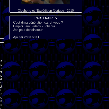
Clochette et l'Expédition féerique - 2010
PARTENAIRES
C'est d'ma génération ça, et vous ?
Emploi Jeux vidéos - Jobsora
Job pour dessinateur
Ajouter votre site
is
te
ui
nt
ne
et
e,
et
du
ce
nd
té
ec
on