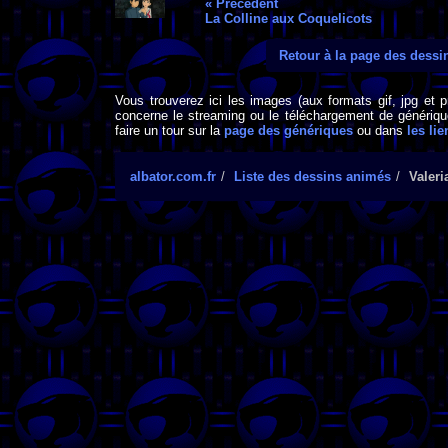
« Précédent
La Colline aux Coquelicots
Retour à la page des dess
Vous trouverez ici les images (aux formats gif, jpg et 
concerne le streaming ou le téléchargement de générique
faire un tour sur la
page des génériques
ou dans
les lie
albator.com.fr
Liste des dessins animés
Valeri