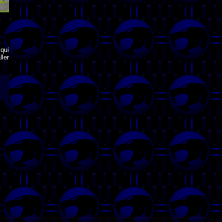
qui
ler