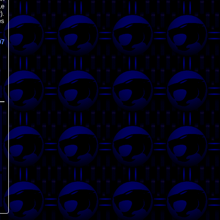
Le
).
es
07