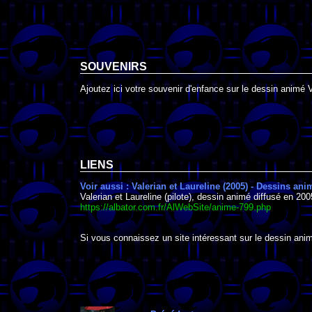
SOUVENIRS
Ajoutez ici votre souvenir d'enfance sur le dessin animé V
LIENS
Voir aussi : Valerian et Laureline (2005) - Dessins an
Valerian et Laureline (pilote), dessin animé diffusé en 200
https://albator.com.fr/AlWebSite/anime-799.php
Si vous connaissez un site intéressant sur le dessin animé