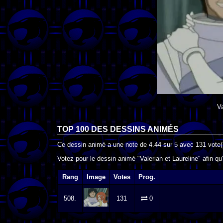
Va
TOP 100 DES
DESSINS ANIMÉS
Ce dessin animé a une note de
4.44
sur
5
avec
131
vote(
Votez pour le dessin animé "Valerian et Laureline" afin qu
Rang
Image
Votes
Prog.
508.
131
0