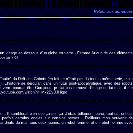
Retour aux annonces
c un visage en dessous d'un globe en verre - Femme Aucun de ces éléments
 poster ?
suite" du Défi des Gobots (en fait ce n'était pas du tout la même série, mais
. L'histoire se déroulait dans un futur post-apocalyptique, avec des robots
verre pourrait être Gurujious, je n'ai pas retrouvé d'image de lui mais il me
//www.youtube.com/watch?v=Mk2EyBJHkpo
. Il semblerait bien que ça soit ça. J'étais tellement jeune, tout est si flou,
arfois certains angles sur certains persos... D'ailleurs mon souvenir de
as droits du mal, tous deux jaunes, un robot femme, et un robot homme avec