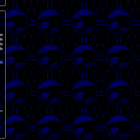
ne
de
le
de
86