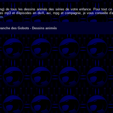
png) de tous les dessins animés des séries de votre enfance. Pour tout ce 
s mp3 et d'épisodes en divX, avi, mpg et compagnie, je vous conseille d'al
ns
.
vanche des Gobots - Dessins animés