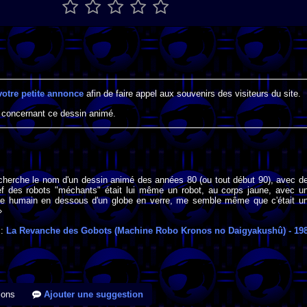
votre petite annonce
afin de faire appel aux souvenirs des visiteurs du site.
 concernant ce dessin animé.
 cherche le nom d'un dessin animé des années 80 (ou tout début 90), avec d
ef des robots "méchants" était lui même un robot, au corps jaune, avec u
ge humain en dessous d'un globe en verre, me semble même que c'était u
»
 :
La Revanche des Gobots (Machine Robo Kronos no Daigyakushû)
- 19
ions
Ajouter une suggestion