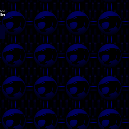
qui
ler