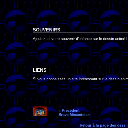
SOUVENIRS
Ajoutez ici votre souvenir d'enfance sur le dessin animé
LIENS
Si vous connaissez un site intéressant sur le dessin ani
« Précédent
Brave Mécanicien
Retour à la page des dess