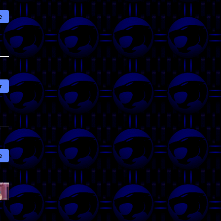
e
r
e