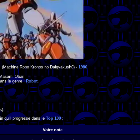
s
(Machine Robo Kronos no Daigyakushû) -
1986
Masami Obari
.
ans le genre :
Robot
.
s).
n qu'il progresse dans le
Top 100
:
Votre note