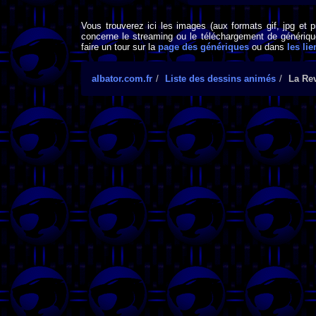
Vous trouverez ici les images (aux formats gif, jpg et 
concerne le streaming ou le téléchargement de générique
faire un tour sur la
page des génériques
ou dans
les lie
albator.com.fr
Liste des dessins animés
La Re