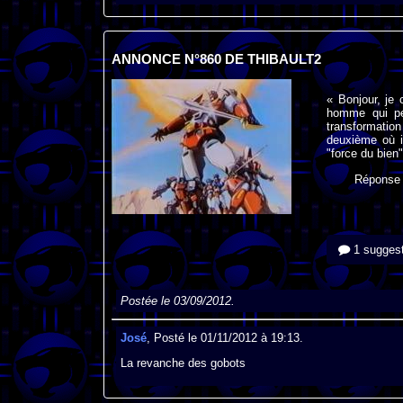
ANNONCE N°860 DE THIBAULT2
« Bonjour, je 
homme qui pe
transformation
deuxième où il
"force du bien"
Réponse
1 suggest
Postée le 03/09/2012.
José
, Posté le 01/11/2012 à 19:13.
La revanche des gobots