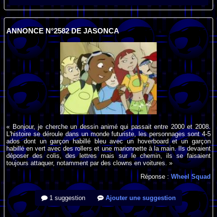
ANNONCE N°2582 DE JASONCA
« Bonjour, je cherche un dessin animé qui passait entre 2000 et 2008.
L'histoire se déroule dans un monde futuriste, les personnages sont 4-5
ados dont un garçon habillé bleu avec un hoverboard et un garçon
habillé en vert avec des rollers et une marionnette à la main. Ils devaient
déposer des colis, des lettres mais sur le chemin, ils se faisaient
toujours attaquer, notamment par des clowns en voitures. »
Réponse :
Wheel Squad
1 suggestion
Ajouter une suggestion