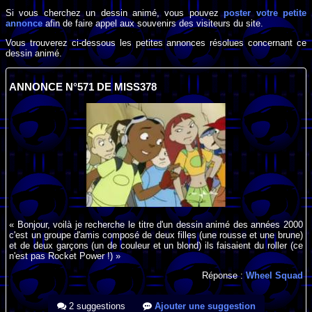
Si vous cherchez un dessin animé, vous pouvez
poster votre petite
annonce
afin de faire appel aux souvenirs des visiteurs du site.
Vous trouverez ci-dessous les petites annonces résolues concernant ce
dessin animé.
ANNONCE N°571 DE MISS378
« Bonjour, voilà je recherche le titre d'un dessin animé des années 2000
c'est un groupe d'amis composé de deux filles (une rousse et une brune)
et de deux garçons (un de couleur et un blond) ils faisaient du roller (ce
n'est pas Rocket Power !) »
Réponse :
Wheel Squad
2 suggestions
Ajouter une suggestion