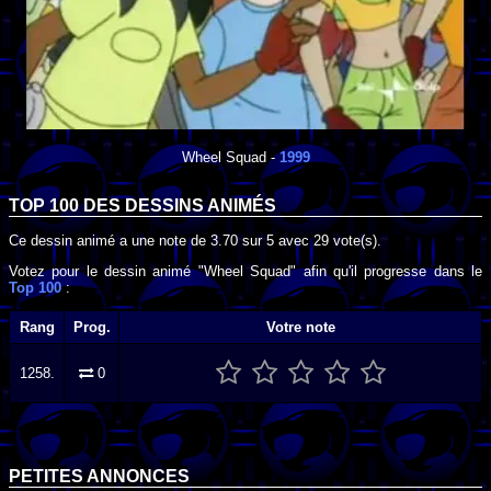
Wheel Squad
-
1999
TOP 100 DES
DESSINS ANIMÉS
Ce dessin animé a une note de
3.70
sur
5
avec
29
vote(s).
Votez pour le dessin animé "Wheel Squad" afin qu'il progresse dans le
Top 100
:
Rang
Prog.
Votre note
1258.
0
PETITES ANNONCES