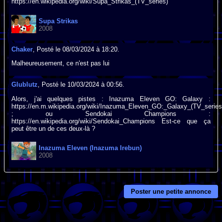
https://en.wikipedia.org/wiki/Supa_Strikas_(TV_series)
Supa Strikas
2008
Chaker
, Posté le 08/03/2024 à 18:20.
Malheureusement, ce n'est pas lui
Glublutz
, Posté le 10/03/2024 à 00:56.
Alors, j'ai quelques pistes : Inazuma Eleven GO: Galaxy :
https://en.m.wikipedia.org/wiki/Inazuma_Eleven_GO:_Galaxy_(TV_series
; ou Sendokai Champions :
https://en.wikipedia.org/wiki/Sendokai_Champions Est-ce que ça
peut être un de ces deux-là ?
Inazuma Eleven (Inazuma Irebun)
2008
Poster une petite annonce