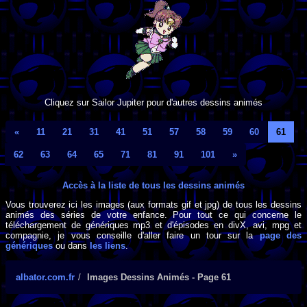
Cliquez sur Sailor Jupiter pour d'autres dessins animés
«
11
21
31
41
51
57
58
59
60
61
62
63
64
65
71
81
91
101
»
Accès à la liste de tous les dessins animés
Vous trouverez ici les images (aux formats gif et jpg) de tous les dessins
animés des séries de votre enfance. Pour tout ce qui concerne le
téléchargement de génériques mp3 et d'épisodes en divX, avi, mpg et
compagnie, je vous conseille d'aller faire un tour sur la
page des
génériques
ou dans
les liens
.
albator.com.fr
Images Dessins Animés - Page 61