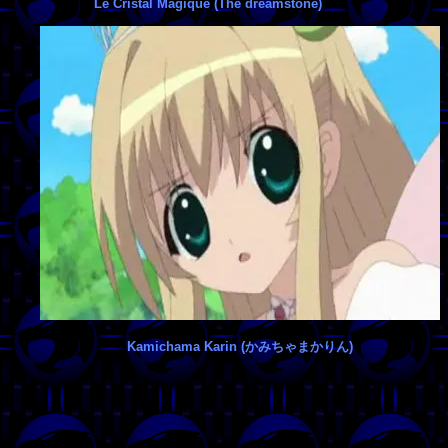
Le Cristal Magique (The dreamstone)
Kamichama Karin (かみちゃまかりん)