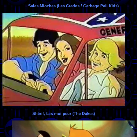
Sales Mioches (Les Crados / Garbage Pail Kids)
Shérif, fais-moi peur (The Dukes)