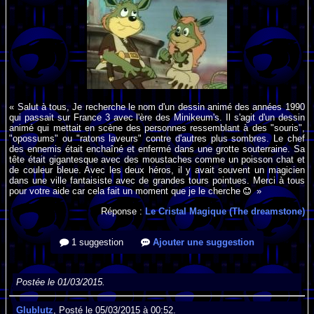
« Salut à tous, Je recherche le nom d'un dessin animé des années 1990
qui passait sur France 3 avec l'ère des Minikeum's. Il s'agit d'un dessin
animé qui mettait en scène des personnes ressemblant à des "souris",
"opossums" ou "ratons laveurs" contre d'autres plus sombres. Le chef
des ennemis était enchaîné et enfermé dans une grotte souterraine. Sa
tête était gigantesque avec des moustaches comme un poisson chat et
de couleur bleue. Avec les deux héros, il y avait souvent un magicien
dans une ville fantaisiste avec de grandes tours pointues. Merci à tous
pour votre aide car cela fait un moment que je le cherche
»
Réponse :
Le Cristal Magique (The dreamstone)
1 suggestion
Ajouter une suggestion
Postée le 01/03/2015.
Glublutz
, Posté le 05/03/2015 à 00:52.