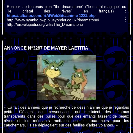
Bonjour. Je tenterais bien "the dreamstone" ("le cristal magique" ou
"le cristal des rêves" en français) :
https://albator.com.fr/AlWebSite/anime-1223.php
;
http://www.nyanko.pwp.blueyonder.co.uk/dreamstone/ ;
http://en.wikipedia.org/wiki/The_Dreamstone
ANNONCE N°3287 DE MAYER LAETITIA
« Ça fait des années que je recherche ce dessin animé que je regardais
petite. C'étaient des personnages qui mettaient des cristaux
transparents dans des bulles pour que des enfants fassent de beaux
rêves et les méchants mettaient des cristaux noirs pour les
cauchemars. Ils se déplaçaient sur des feuilles d'arbre volantes. »