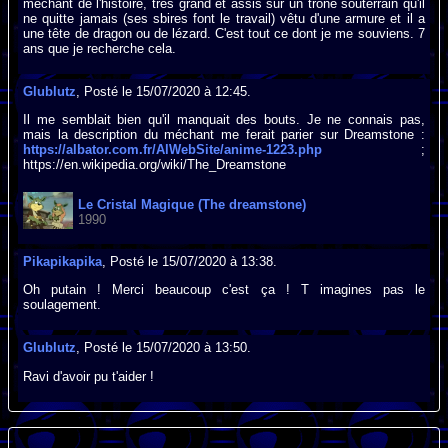
méchant de l'histoire, très grand et assis sur un trône souterrain qu'il
ne quitte jamais (ses sbires font le travail) vêtu d'une armure et il a
une tête de dragon ou de lézard. C'est tout ce dont je me souviens. 7
ans que je recherche cela.
Glublutz
, Posté le 15/07/2020 à 12:45.
Il me semblait bien qu'il manquait des bouts. Je ne connais pas,
mais la description du méchant me ferait parier sur Dreamstone :
https://albator.com.fr/AlWebSite/anime-1223.php
;
https://en.wikipedia.org/wiki/The_Dreamstone
Le Cristal Magique (The dreamstone)
1990
Pikapikapika
, Posté le 15/07/2020 à 13:38.
Oh putain ! Merci beaucoup c'est ça ! T imagines pas le
soulagement.
Glublutz
, Posté le 15/07/2020 à 13:50.
Ravi d'avoir pu t'aider !