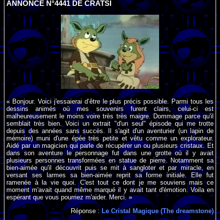
ANNONCE N°4441 DE CRATSI
« Bonjour. Voici j'essaierai d’être le plus précis possible. Parmi tous les
dessins animés où mes souvenirs furent clairs, celui-ci est
malheureusement le moins voire très très maigre. Dommage parce qu'il
semblait très bien. Voici un extrait "d'un seul" épisode qui me trotte
depuis des années sans succès. Il s'agit d'un aventurier (un lapin de
mémoire) muni d'une épée très petite et vêtu comme un explorateur.
Aidé par un magicien qui parle de récupérer un ou plusieurs cristaux. Et
dans son aventure le personnage fut dans une grotte où il y avait
plusieurs personnes transformées en statue de pierre. Notamment sa
bien-aimée qu'il découvrit puis se mit à sangloter et par miracle, en
versant ses larmes sa bien-aimée reprit sa forme initiale. Elle fut
ramenée à la vie quoi. C'est tout ce dont je me souviens mais ce
moment m'avait quand même marqué il y avait tant d'émotion. Voila en
espérant que vous pourriez m'aider. Merci. »
Réponse :
Le Cristal Magique (The dreamstone)