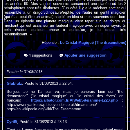
les années 90. Mes vagues souvenirs concernent une planète où les 2
hémisphères sont très distinctes. D'un côté il y a le méchant sorcier qui
ressemble à un dragon/dinosaure/reptile, de l'autre un gentil magicien
(qui était peut-être un animal) habillé en bleu si mes souvenirs sont bon.
Dans un épisode une planète magique vient taper sur les doigts du
méchant qui est assis sur un fauteuil magique avec un super rayon. Si
cela évoque quelque chose à quelqu'un, je lui serais très
reconnaissant. »
Réponse :
Le Cristal Magique (The dreamstone)
4 suggestions
Ajouter une suggestion
Postée le 31/08/2013.
Glublutz
, Posté le 31/08/2013 à 22:54.
Bonjour. Je ne l'ai pas vu, mais je parierais bien sur "the
dreamstone" ("le cristal magique" ou "le cristal des rêves" en
français) :
https://albator.com.fr/AlWebSite/anime-1223.php
;
http://www.nyanko.pwp.blueyonder.co.uk/dreamstone/ ;
http://en.wikipedia.org/wiki/The_Dreamstone
Cyril5
, Posté le 31/08/2013 à 23:13.
C'est ça ! Vous êtes super, je ne me souvenais pas du cristal.merci