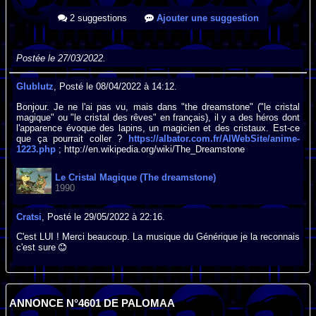
2 suggestions
Ajouter une suggestion
Postée le 27/03/2022.
Glublutz
, Posté le 08/04/2022 à 14:12.
Bonjour. Je ne l'ai pas vu, mais dans "the dreamstone" ("le cristal
magique" ou "le cristal des rêves" en français), il y a des héros dont
l'apparence évoque des lapins, un magicien et des cristaux. Est-ce
que ça pourrait coller ?
https://albator.com.fr/AlWebSite/anime-
1223.php
; http://en.wikipedia.org/wiki/The_Dreamstone
Le Cristal Magique (The dreamstone)
1990
Cratsi
, Posté le 29/05/2022 à 22:16.
C'est LUI ! Merci beaucoup. La musique du Générique je la reconnais
c'est sure
ANNONCE N°4601 DE PALOMAA