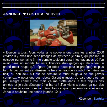
ANNONCE N°1735 DE ALNEHVIIR
« Bonjour à tous, Alors voilà j'ai le souvenir que dans les années 2000
environ il y avait une série (images de synthèse je dirais) qui passait un
épisode par semaine (il me semble toujours) durant les vacances où l'on
avait dans un monde futuriste l'histoire d'un garçon qui découvre un
grand robot rouge qu'il répare (ce robot reste pour le protéger) et plus
tard ils découvrent sa Némésis le frère jumeau de ce robot (le même en
noir) où son seul but est de détruire le robot rouge à ce que j'avais
compris... A noter que ces robots étaient uniques. Je sais que c'est un
peu maigre comme info mais ça me trotte dans la tête depuis des
années et je suis désespéré ha ha ha ! J'en viens a poster ça sur des
forum rendez-vous compte. Dans l’espoir que quelqu'un se souvienne.
Je vous souhaite une bonne journée.
»
Réponse :
Zentrix