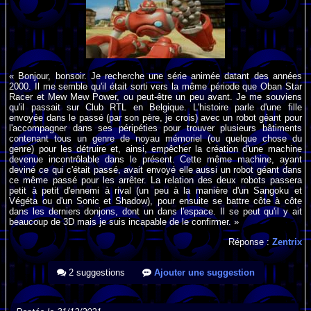
« Bonjour, bonsoir. Je recherche une série animée datant des années
2000. Il me semble qu'il était sorti vers la même période que Oban Star
Racer et Mew Mew Power, ou peut-être un peu avant. Je me souviens
qu'il passait sur Club RTL en Belgique. L'histoire parle d'une fille
envoyée dans le passé (par son père, je crois) avec un robot géant pour
l'accompagner dans ses péripéties pour trouver plusieurs bâtiments
contenant tous un genre de noyau mémoriel (ou quelque chose du
genre) pour les détruire et, ainsi, empêcher la création d'une machine
devenue incontrôlable dans le présent. Cette même machine, ayant
deviné ce qui c'était passé, avait envoyé elle aussi un robot géant dans
ce même passé pour les arrêter. La relation des deux robots passera
petit à petit d'ennemi à rival (un peu à la manière d'un Sangoku et
Végéta ou d'un Sonic et Shadow), pour ensuite se battre côte à côte
dans les derniers donjons, dont un dans l'espace. Il se peut qu'il y ait
beaucoup de 3D mais je suis incapable de le confirmer. »
Réponse :
Zentrix
2 suggestions
Ajouter une suggestion