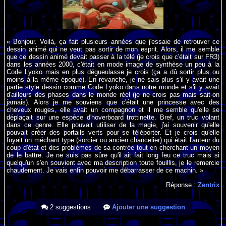
« Bonjour. Voilà, ça fait plusieurs années que j'essaie de retrouver ce
dessin animé qui ne veut pas sortir de mon esprit. Alors, il me semble
que ce dessin animé devait passer à la télé (je crois que c'était sur FR3)
dans les années 2000, c'était en mode image de synthèse un peu à la
Code Lyoko mais en plus dégueulasse je crois (ça a dû sortir plus ou
moins à la même époque). En revanche, je ne sais plus s'il y avait une
partie style dessin comme Code Lyoko dans notre monde et s'il y avait
d'ailleurs des phases dans le monde réel (je ne crois pas mais sait-on
jamais). Alors je me souviens que c'était une princesse avec des
cheveux rouges, elle avait un compagnon et il me semble qu'elle se
déplaçait sur une espèce d'hoverboard trottinette. Bref, un truc volant
dans ce genre. Elle pouvait utiliser de la magie, j'ai souvenir qu'elle
pouvait créer des portails verts pour se téléporter. Et je crois qu'elle
fuyait un méchant type (sorcier ou ancien chancelier) qui était l'auteur du
coup d'état et des problèmes de sa contrée tout en cherchant un moyen
de le battre. Je ne suis pas sûre qu'il ait fait long feu ce truc mais si
quelqu'un s'en souvient avec ma description toute fouillis, je le remercie
chaudement. Je vais enfin pouvoir me débarrasser de ce machin. »
Réponse :
Zentrix
2 suggestions
Ajouter une suggestion