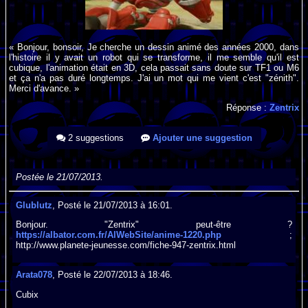
« Bonjour, bonsoir, Je cherche un dessin animé des années 2000, dans
l'histoire il y avait un robot qui se transforme, il me semble qu'il est
cubique, l'animation était en 3D, cela passait sans doute sur TF1 ou M6
et ça n'a pas duré longtemps. J'ai un mot qui me vient c'est "zénith".
Merci d'avance. »
Réponse :
Zentrix
2 suggestions
Ajouter une suggestion
Postée le 21/07/2013.
Glublutz
, Posté le 21/07/2013 à 16:01.
Bonjour. "Zentrix" peut-être ?
https://albator.com.fr/AlWebSite/anime-1220.php
;
http://www.planete-jeunesse.com/fiche-947-zentrix.html
Arata078
, Posté le 22/07/2013 à 18:46.
Cubix