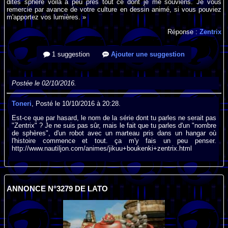
dites sphère voilà à peu près tout ce dont je me souviens. Je vous
remercie par avance de votre culture en dessin animé, si vous pouviez
m'apportez vos lumières. »
Réponse :
Zentrix
1 suggestion
Ajouter une suggestion
Postée le 02/10/2016.
Toneri
, Posté le 10/10/2016 à 20:28.
Est-ce que par hasard, le nom de la série dont tu parles ne serait pas
"Zentrix" ? Je ne suis pas sûr, mais le fait que tu parles d'un "nombre
de sphères", d'un robot avec un marteau pris dans un hangar où
l'histoire commence et tout. ça m'y fais un peu penser.
http://www.nautiljon.com/animes/jikuu+boukenki+zentrix.html
ANNONCE N°3279 DE LATO