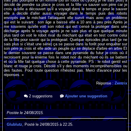
sais pas pourquoi et un homme (ou un robot ou cyborg je ne sais plus) a
décidé de prendre sa place je crois et la fille va sauver son père car je
crois qu'elle a découvert qu'il a voyagé dans le temps et pour le sauver
elle a décidé d'aller aussi voyager dans le temps puis des robots
envoyés par le méchant l'attaquent elle survit mais avec un problème
qui est le suivant : son âge a baissé elle a 10 ans à peu près Après je
me souviens qu'elle voit son robot qui est censé la protéger dans une
décharge après le voyage après je ne sais plus et que quelque minute
plus tard on voit le robot rival du méchant qui était en test contre celui
de la fille pour savoir qui la protégeait. Quelque épisodes plus tard (je ne
sais plus si c'était une série) ça se passe dans la forêt pour enquêter sur
son père je crois et elle aide un peuple qui se déplace d'arbre en arbre Et
le dernier souvenir se passe dans une pyramide du futur je crois où il
recroisent pour la énième fois le robot noir du méchant où ils se battent
et où la fille fait quelque chose à cette pyramide. PS : le robot gentil est
blanc et rouge je crois. Désolé s'il y des moments incompréhensibles ou
des fautes. Pour toute question n'hésitez pas. Merci d'avance pour les
réponses. »
Réponse :
Zentrix
2 suggestions
Ajouter une suggestion
Postée le 24/08/2015.
Glublutz
, Posté le 24/08/2015 à 22:25.