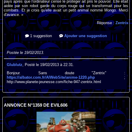
pays après que l'ordinateur censé le protéger ait pris le pouvoir. Elle était
aidée par son robot garde du corps rouge qui se transformait pour les
combats. Et je crois qu'elle avait un petit animal nommé Mongo. Merci
d'avance. »
Réponse :
Zentrix
1 suggestion
Ajouter une suggestion
Postée le 19/02/2013.
Glublutz
, Posté le 19/02/2013 à 22:31.
Bonjour. Sans doute "Zentrix" :
https://albator.com.fr/AlWebSite/anime-1220.php
;
http://www.planete-jeunesse.com/fiche-947-zentrix.html
ANNONCE N°1359 DE EVIL606