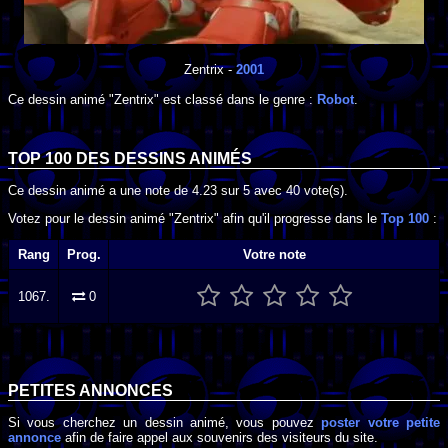
Zentrix
-
2001
Ce dessin animé "Zentrix" est classé dans le genre :
Robot
.
TOP 100 DES
DESSINS ANIMÉS
Ce dessin animé a une note de
4.23
sur
5
avec
40
vote(s).
Votez pour le dessin animé "Zentrix" afin qu'il progresse dans le
Top 100
:
Rang
Prog.
Votre note
1067.
0
PETITES ANNONCES
Si vous cherchez un dessin animé, vous pouvez
poster votre petite
annonce
afin de faire appel aux souvenirs des visiteurs du site.