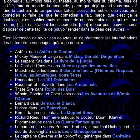
la comédie, au moins faire du théâtre, au moins faire du cinéma, faire de
la télé, faire du monde du spectacle, parce que déjà quand vous aurez à
faire le contraire de ce que vous faites, c'est-à-dire oublier que vous êtes
comédien et faire ce que le comédien a fait, parce que c'est ça le
doublage, c'est oublier mais essayer de ne pas trahir celui qui est sur
l'écran, [...] c'est d'abord bien apprendre [son] métier pour pouvoir après
disposer de cette facilité de pouvoir rentrer dans la peau des autres. »
C'est l'occasion de revoir ces oeuvres, et de réentendre les interprétations
des différents personnages qu'il a pu doubler :
Astérix dans
Astérix le Gaulois
Mickey Mouse et Dingo dans
Mickey, Donald, Dingo et cie
Le serpent Kaa dans
Le livre de la jungle
Le Chat de Chester dans
Alice au pays des merveilles
Maestro dans les séries
Il était une fois ... (l'Homme, l'Espace,
la Vie, les Amériques, notre Terre)
Pongo dans
Les 101 Dalmatiens
Roquefort et Lafayette dans
Les Aristochats
Triste Sire dans
Robin des Bois
Winnie, Porcinet et Coco Lapin dans
Les Aventures de Winnie
l'Ourson
Bernard dans
Bernard et Bianca
Isidore dans
Les Entrechats
Kermit la grenouille dans
Le Muppet Show
Richard Reed l'Homme-élastique, le Docteur Doom, Klaw et
l'Homme-taupe dans
Les Quatre Fantastiques
Le narrateur, la souris Pomme, Porthos, le cardinal Richelieu et le
duc de Buckingham dans
Les 3 Mousquetaires
Le capitaine Caverne et la voix-off du générique dans
Capitaine