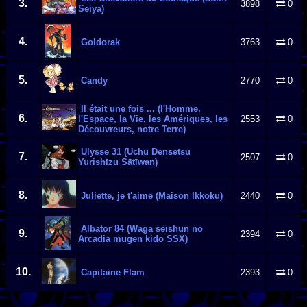
3.
3898
0
Seiya)
4.
Goldorak
3763
0
5.
Candy
2770
0
Il était une fois ... (l'Homme,
6.
l'Espace, la Vie, les Amériques, les
2553
0
Découvreurs, notre Terre)
Ulysse 31 (Uchū Densetsu
7.
2507
0
Yurishīzu Sātīwan)
8.
Juliette, je t'aime (Maison Ikkoku)
2440
0
Albator 84 (Waga seishun no
9.
2394
0
Arcadia mugen kido SSX)
10.
Capitaine Flam
2393
0