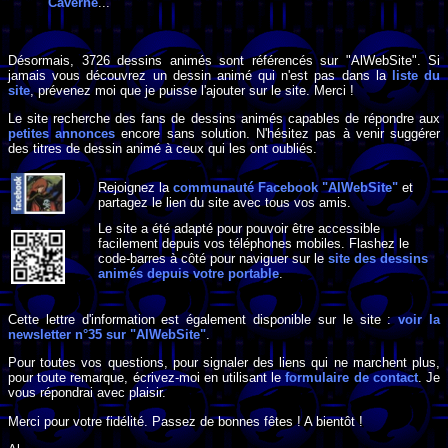
Caverne
...
Désormais, 3726 dessins animés sont référencés sur "AlWebSite". Si
jamais vous découvrez un dessin animé qui n'est pas dans la
liste du
site
, prévenez moi que je puisse l'ajouter sur le site. Merci !
Le site recherche des fans de dessins animés capables de répondre aux
petites annonces
encore sans solution. N'hésitez pas à venir suggérer
des titres de dessin animé à ceux qui les ont oubliés.
Rejoignez la
communauté Facebook "AlWebSite"
et
partagez le lien du site avec tous vos amis.
Le site a été adapté pour pouvoir être accessible
facilement depuis vos téléphones mobiles. Flashez le
code-barres à côté pour naviguer sur le
site des dessins
animés depuis votre portable
.
Cette lettre d'information est également disponible sur le site :
voir la
newsletter n°35 sur "AlWebSite"
.
Pour toutes vos questions, pour signaler des liens qui ne marchent plus,
pour toute remarque, écrivez-moi en utilisant le
formulaire de contact
. Je
vous répondrai avec plaisir.
Merci pour votre fidélité. Passez de bonnes fêtes ! A bientôt !