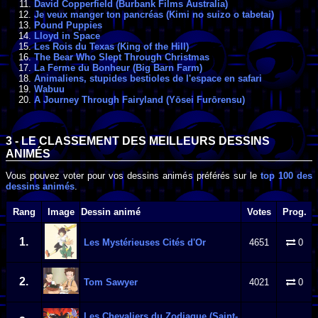
David Copperfield (Burbank Films Australia)
Je veux manger ton pancréas (Kimi no suizo o tabetai)
Pound Puppies
Lloyd in Space
Les Rois du Texas (King of the Hill)
The Bear Who Slept Through Christmas
La Ferme du Bonheur (Big Barn Farm)
Animaliens, stupides bestioles de l'espace en safari
Wabuu
A Journey Through Fairyland (Yōsei Furōrensu)
3 - LE CLASSEMENT DES MEILLEURS DESSINS
ANIMÉS
Vous pouvez voter pour vos dessins animés préférés sur le
top 100 des
dessins animés
.
Rang
Image
Dessin animé
Votes
Prog.
1.
Les Mystérieuses Cités d'Or
4651
0
2.
Tom Sawyer
4021
0
Les Chevaliers du Zodiaque (Saint-