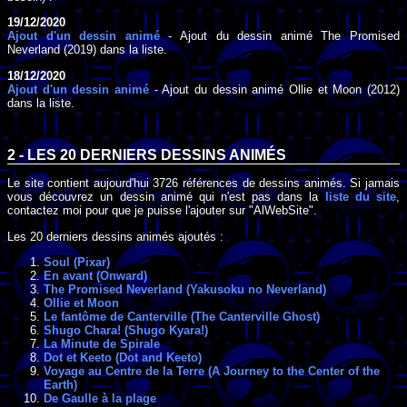
19/12/2020
Ajout d'un dessin animé
- Ajout du dessin animé The Promised
Neverland (2019) dans la liste.
18/12/2020
Ajout d'un dessin animé
- Ajout du dessin animé Ollie et Moon (2012)
dans la liste.
2 - LES 20 DERNIERS DESSINS ANIMÉS
Le site contient aujourd'hui 3726 références de dessins animés. Si jamais
vous découvrez un dessin animé qui n'est pas dans la
liste du site
,
contactez moi pour que je puisse l'ajouter sur "AlWebSite".
Les 20 derniers dessins animés ajoutés :
Soul (Pixar)
En avant (Onward)
The Promised Neverland (Yakusoku no Neverland)
Ollie et Moon
Le fantôme de Canterville (The Canterville Ghost)
Shugo Chara! (Shugo Kyara!)
La Minute de Spirale
Dot et Keeto (Dot and Keeto)
Voyage au Centre de la Terre (A Journey to the Center of the
Earth)
De Gaulle à la plage