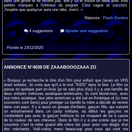
dans une grotte et ne revient pas, elle y va et trouve un bébé avec trois
petites marques à l'intérieur du poignet. C'est vague et succinct.
J'espère que quelqu'un aura une idée, merci. »
Réponse :
Flash Gordon
4 suggestions
Ajouter une suggestion
Postée le 23/12/2020.
ANNONCE N°4039 DE ZAAABOOOZAAA ZO
« Bonjour, je recherche le titre d'un film pour enfant que j'avais en VHS
étant enfants. Je crois que qu'il a le mot "KIDS" dans le titre. Le film se
passe en quelque part en Asie (je ne sais plus d'où) il y a une famille de
deux enfants métisses asiatiques-américains, ils sont blond-roux, avec
leur mère asiatique, leur père américain a été tué en Amérique et (si mes
souvenirs sont bons) pour protéger sa famille la mère a décidé de rentrer
dans son pays. Il y a aussi un groupe d'enfants, garçon fille, qui suivent
un entraînement dans un camp militaire, au début les garçons ne
s'entendent pas avec le garçon métisse ils se moquent de lui à cause
de la couleur de ses cheveux. Dans le film il y a une scène que je me
souviens c'est la mère quand elle crève les yeux avec ses doigts d'un
des méchants. Voili-voilou merci beaucoup pour ceux qui vont me