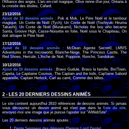
l'Alliance des anges, L'arc-en-ciel magique, Olive renne d'un jour, Oréana à
la croisée des étoiles, Cafard.
23/12/2016
Ajout de 10 dessins animés
: Pok & Mok, Le Père Noël et le tambour
magique, Un Conte de Noël (Tych), Un Conte de Noël (Toshiyuki Hiruma
Takashi), Un Conte de Noël (Murakami), Nicholas the boy who became
Santa, Groove High, Casse-Noisette en folie, Noël sous le Chapiteau, On
doit attraper le Père Noël.
17/12/2016
Ajout de 10 dessins animés
: McDean Agente Secret0, LMN'S
Adventures in the microworld, Blanche-Neige, The Princess Castle, The
Red Shoes, Hercule, L'Arche de Noé, Poppixie, Roncho, Sandokan.
10/12/2016
Ajout de 10 dessins animés
: Bravo Gudule, Bravo la famille, Bro'Town,
Capeta, Le Capitaine Cosmos, The Captain and the kids, Cap'taine Sabord
appareille, Captain Herlock, Carl au carré, Comme des bêtes.
2 - LES 20 DERNIERS DESSINS ANIMÉS
Le site contient aujourd'hui 2810 références de dessins animés. Si jamais
vous découvrez un dessin animé qui n'est pas dans la
liste du site
,
envoyez-moi une image que je puisse l'ajouter sur "AlWebSite".
Les 20 derniers dessins animés ajoutés :
Dante Seigneur des démons (Demon Lord Dante)