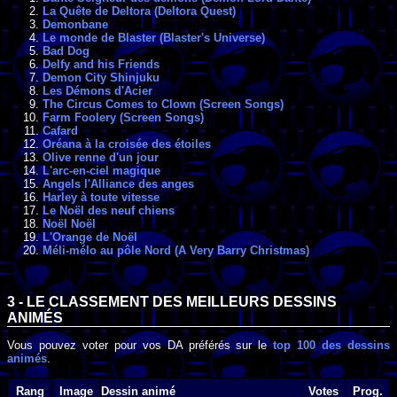
La Quête de Deltora (Deltora Quest)
Demonbane
Le monde de Blaster (Blaster's Universe)
Bad Dog
Delfy and his Friends
Demon City Shinjuku
Les Démons d'Acier
The Circus Comes to Clown (Screen Songs)
Farm Foolery (Screen Songs)
Cafard
Oréana à la croisée des étoiles
Olive renne d'un jour
L'arc-en-ciel magique
Angels l'Alliance des anges
Harley à toute vitesse
Le Noël des neuf chiens
Noël Noël
L'Orange de Noël
Méli-mélo au pôle Nord (A Very Barry Christmas)
3 - LE CLASSEMENT DES MEILLEURS DESSINS
ANIMÉS
Vous pouvez voter pour vos DA préférés sur le
top 100 des dessins
animés
.
Rang
Image
Dessin animé
Votes
Prog.