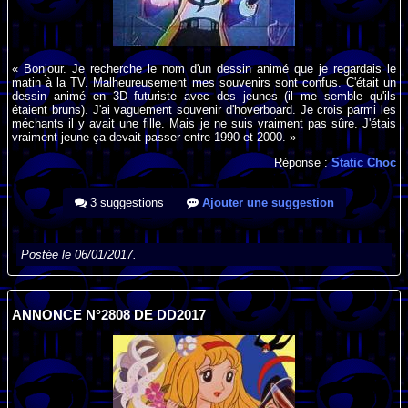
« Bonjour. Je recherche le nom d'un dessin animé que je regardais le
matin à la TV. Malheureusement mes souvenirs sont confus. C'était un
dessin animé en 3D futuriste avec des jeunes (il me semble qu'ils
étaient bruns). J'ai vaguement souvenir d'hoverboard. Je crois parmi les
méchants il y avait une fille. Mais je ne suis vraiment pas sûre. J'étais
vraiment jeune ça devait passer entre 1990 et 2000. »
Réponse :
Static Choc
3 suggestions
Ajouter une suggestion
Postée le 06/01/2017.
ANNONCE N°2808 DE DD2017