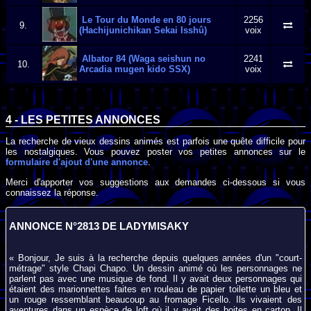
Le Tour du Monde en 80 jours
2256
9.
(Hachijunichikan Sekai Isshû)
voix
Albator 84 (Waga seishun no
2241
10.
Arcadia mugen kido SSX)
voix
4 - LES PETITES ANNONCES
La recherche de vieux dessins animés est parfois une quête difficile pour
les nostalgiques. Vous pouvez poster vos petites annonces sur le
formulaire d'ajout d'une annonce
.
Merci d'apporter vos suggestions aux demandes ci-dessous si vous
connaissez la réponse.
ANNONCE N°2813 DE LADYMISAKY
« Bonjour, Je suis à la recherche depuis quelques années d'un "court-
métrage" style Chapi Chapo. Un dessin animé où les personnages ne
parlent pas avec une musique de fond. Il y avait deux personnages qui
étaient des marionnettes faites en rouleau de papier toilette un bleu et
un rouge ressemblant beaucoup au fromage Ficello. Ils vivaient des
aventures dans un espèce de loft où il y avait des boites en carton. Il