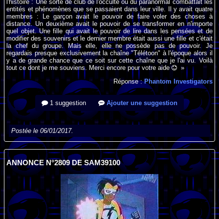
l'histoire : Une sorte de club de l'occulte ou du paranormal combattait les
entités et phénomènes que se passaient dans leur ville. Il y avait quatre
membres : Le garçon avait le pouvoir de faire voler des choses à
distance. Un deuxième avait le pouvoir de se transformer en n'importe
quel objet. Une fille qui avait le pouvoir de lire dans les pensées et de
modifier des souvenirs et le dernier membre était aussi une fille et c'était
la chef du groupe. Mais elle, elle ne possède pas de pouvoir. Je
regardais presque exclusivement la chaîne "Télétoon" à l'époque alors il
y a de grande chance que ce soit sur cette chaîne que je l'ai vu. Voilà
tout ce dont je me souviens. Merci encore pour votre aide
»
Réponse :
Phantom Investigators
1 suggestion
Ajouter une suggestion
Postée le 06/01/2017.
ANNONCE N°2809 DE SAM39100