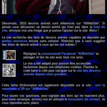
Désormais, 2810 dessins animés sont référencés sur "AlWebSite". Si
jamais vous découvrez un dessin animé qui n'est pas dans la
liste du
site
, envoyez-moi une image que je puisse l'ajouter sur le site. Merci !
Le site recherche des fans de dessins animés capables de répondre aux
petites annonces
encore sans solution. N'hésitez pas à venir suggérer
des titres de dessin animé à ceux qui les ont oubliés !
Rejoignez la
communauté Facebook "AlWebSite"
et
partagez le lien du site avec tous vos amis.
Le site a été adapté pour pouvoir être accessible
facilement depuis vos téléphones mobiles. Flashez le
code barre à côté pour naviguer sur le
site des dessins
animés depuis votre portable
.
Cette lettre d'information est également disponible sur le site :
voir la
newsletter n°29 sur "AlWebSite"
.
Pour toutes vos questions, pour signaler des liens qui ne marchent plus,
pour toute remarque, écrivez-moi en utilisant le
formulaire de contact
. Je
vous répondrai avec plaisir.