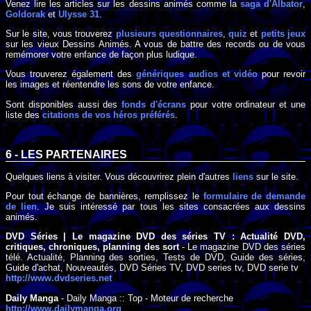
Venez lire les articles sur les dessins animés comme la
saga d'Albator
,
Goldorak
et
Ulysse 31
.
Sur le site, vous trouverez
plusieurs questionnaires
,
quiz
et
petits jeux
sur les vieux Dessins Animés. A vous de battre des records ou de vous
remémorer votre enfance de façon plus ludique.
Vous trouverez également des
génériques audios et vidéo
pour revoir
les images et réentendre les sons de votre enfance.
Sont disponibles aussi des
fonds d'écrans
pour votre ordinateur et une
liste des
citations de vos héros préférés
.
6 - LES PARTENAIRES
Quelques liens à visiter. Vous découvrirez plein d'autres
liens
sur le site.
Pour tout échange de bannières, remplissez le
formulaire de demande
de lien
. Je suis intéressé par tous les sites consacrées aux dessins
animés.
DVD Séries | Le magazine DVD des séries TV : Actualité DVD,
critiques, chroniques, planning des sort
- Le magazine DVD des séries
télé. Actualité, Planning des sorties, Tests de DVD, Guide des séries,
Guide d'achat, Nouveautés, DVD Séries TV, DVD series tv, DVD serie tv
http://www.dvdseries.net
Daily Manga
- Daily Manga :: Top - Moteur de recherche
http://www.dailymanga.org