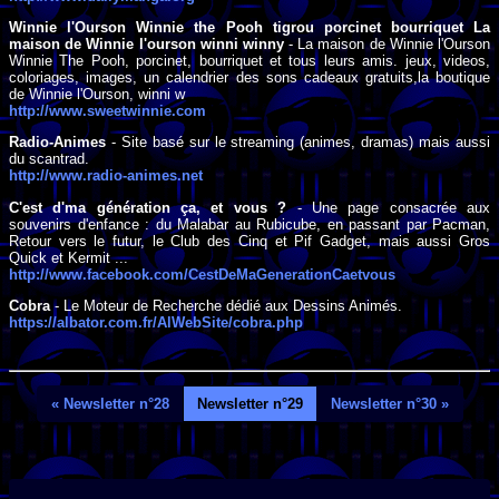
Winnie l'Ourson Winnie the Pooh tigrou porcinet bourriquet La
maison de Winnie l'ourson winni winny
- La maison de Winnie l'Ourson
Winnie The Pooh, porcinet, bourriquet et tous leurs amis. jeux, videos,
coloriages, images, un calendrier des sons cadeaux gratuits,la boutique
de Winnie l'Ourson, winni w
http://www.sweetwinnie.com
Radio-Animes
- Site basé sur le streaming (animes, dramas) mais aussi
du scantrad.
http://www.radio-animes.net
C'est d'ma génération ça, et vous ?
- Une page consacrée aux
souvenirs d'enfance : du Malabar au Rubicube, en passant par Pacman,
Retour vers le futur, le Club des Cinq et Pif Gadget, mais aussi Gros
Quick et Kermit ...
http://www.facebook.com/CestDeMaGenerationCaetvous
Cobra
- Le Moteur de Recherche dédié aux Dessins Animés.
https://albator.com.fr/AlWebSite/cobra.php
« Newsletter n°28
Newsletter n°29
Newsletter n°30 »