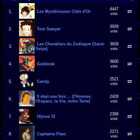
4447
1.
Les Mystérieuses Cités d'Or
voix
3928
2.
Tom Sawyer
voix
Les Chevaliers du Zodiaque (Saint-
3659
3.
Seiya)
voix
3600
4.
Goldorak
voix
2521
5.
Candy
voix
Il était une fois ... (l'Homme,
2428
6.
l'Espace, la Vie, notre Terre)
voix
2399
7.
Ulysse 31
voix
2271
8.
Capitaine Flam
voix