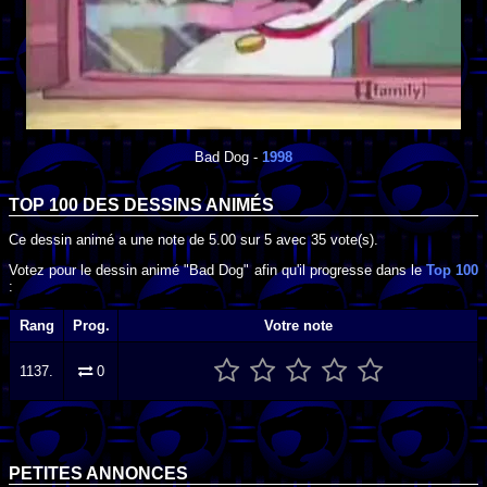
Bad Dog
-
1998
TOP 100 DES
DESSINS ANIMÉS
Ce dessin animé a une note de
5.00
sur
5
avec
35
vote(s).
Votez pour le dessin animé "Bad Dog" afin qu'il progresse dans le
Top 100
:
Rang
Prog.
Votre note
1137.
0
PETITES ANNONCES