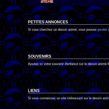
PETITES ANNONCES
Si vous cherchez un dessin animé, vous pouvez
poster 
SOUVENIRS
Ajoutez ici votre souvenir d'enfance sur le dessin animé 
LIENS
Si vous connaissez un site intéressant sur le dessin anim