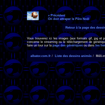
« Précédent
On doit attraper le Père Noël
Retour à la page des dess
Vous trouverez ici les images (aux formats gif, jpg et 
concerne le streaming ou le téléchargement de générique
faire un tour sur la
page des génériques
ou dans
les lie
albator.com.fr
Liste des dessins animés
Méli-