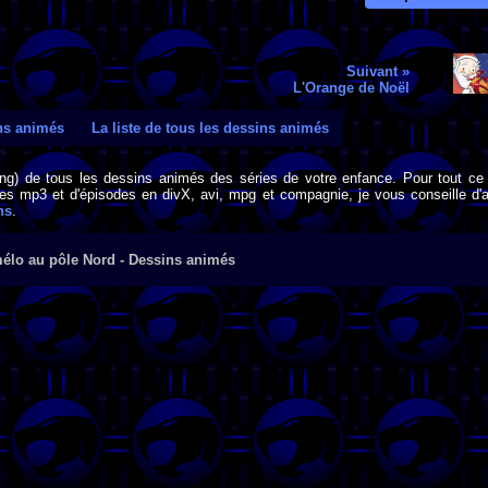
Suivant »
L'Orange de Noël
ins animés
La liste de tous les dessins animés
png) de tous les dessins animés des séries de votre enfance. Pour tout ce 
s mp3 et d'épisodes en divX, avi, mpg et compagnie, je vous conseille d'al
ns
.
mélo au pôle Nord - Dessins animés