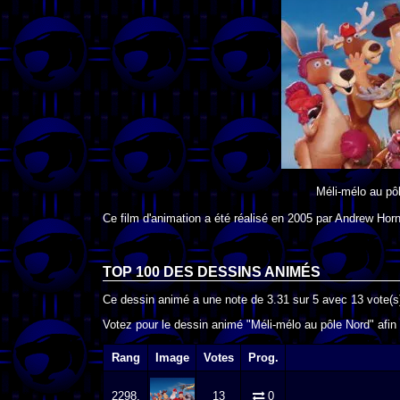
Méli-mélo au pô
Ce film d'animation a été réalisé en
2005
par
Andrew Hor
TOP 100 DES
DESSINS ANIMÉS
Ce dessin animé a une note de
3.31
sur
5
avec
13
vote(s
Votez pour le dessin animé "Méli-mélo au pôle Nord" afin 
Rang
Image
Votes
Prog.
2298.
13
0