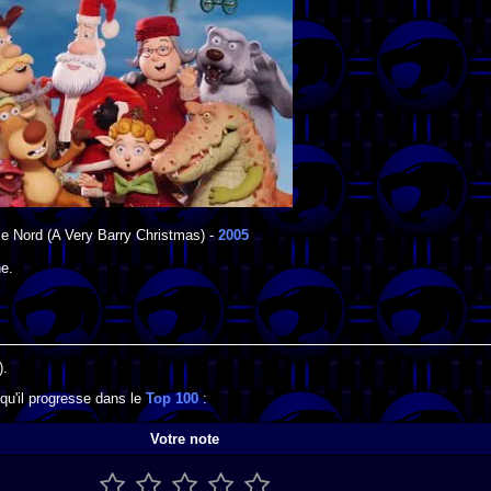
le Nord
(A Very Barry Christmas) -
2005
ne
.
).
qu'il progresse dans le
Top 100
:
Votre note