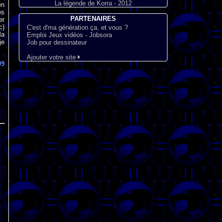
La légende de Korra - 2012
en
es
PARTENAIRES
er
c)
C'est d'ma génération ça, et vous ?
Ma
Emploi Jeux vidéos - Jobsora
je
Job pour dessinateur
Ajouter votre site
99