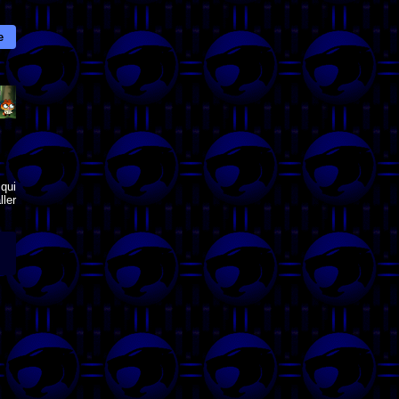
e
qui
ler