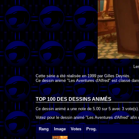
Les
Cette série a été réalisée en
1999
par
Gilles Deyriès
.
Ce dessin animé "Les Aventures d'Alfred" est classé dan
TOP 100 DES
DESSINS ANIMÉS
Ce dessin animé a une note de
5.00
sur
5
avec
3
vote(s).
Votez pour le dessin animé "Les Aventures d'Alfred" afin 
Rang
Image
Votes
Prog.