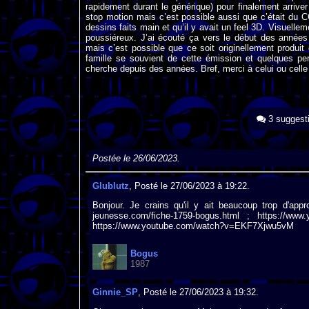
rapidement durant le générique) pour finalement arriver
stop motion mais c’est possible aussi que c’était du 
dessins faits main et qu’il y avait un feel 3D. Visuellem
poussiéreux. J’ai écouté ça vers le début des années
mais c’est possible que ce soit originellement produi
famille se souvient de cette émission et quelques pe
cherche depuis des années. Bref, merci à celui ou celle
3 suggest
Postée le 26/06/2023.
Glublutz
, Posté le 27/06/2023 à 19:22.
Bonjour. Je crains qu'il y ait beaucoup trop d'app
jeunesse.com/fiche-1759-bogus.html ; https://ww
https://www.youtube.com/watch?v=EKF7Xjwu5vM
Bogus
1987
Ginnie_SP
, Posté le 27/06/2023 à 19:32.