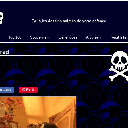
Tous les dessins animés de votre enfance
Top 100
Souvenirs
Génériques
Articles
Récit inter
fred
rtager
Pin it