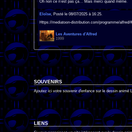
Oh non ce n’est pas ça… Mais merci quand même.
Eloïse
, Posté le 08/07/2025 à 16:25.
Https://mediatoon-distribution.com/programme/alfred/# 
Les Aventures d'Alfred
1999
SOUVENIRS
Ajoutez ici votre souvenir d'enfance sur le dessin animé 
LIENS