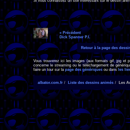
Si vous connaissez un site intéressant sur le dessin animé
« Précédent
Dick Spanner P.I.
Retour à la page des dess
Vous trouverez ici les images (aux formats gif, jpg et 
concerne le streaming ou le téléchargement de générique
faire un tour sur la
page des génériques
ou dans
les lie
albator.com.fr
Liste des dessins animés
Les Av