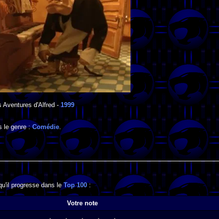
 Aventures d'Alfred
-
1999
s le genre :
Comédie
.
qu'il progresse dans le
Top 100
:
Votre note