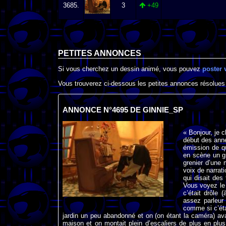
3685.
3
+49
PETITES ANNONCES
Si vous cherchez un dessin animé, vous pouvez
poster 
Vous trouverez ci-dessous les petites annonces résolues
ANNONCE N°4695 DE GINNIE_SP
« Bonjour, je c
début des année
émission de q
en scène un gr
grenier d’une 
voix de narrat
qui disait des
Vous voyez le 
c’était drôle 
assez parleur
comme si c’éta
jardin un peu abandonné et on (on étant la caméra) ava
maison et on montait plein d’escaliers de plus en plus