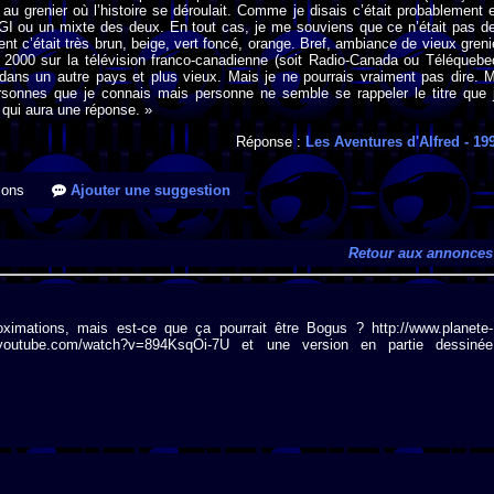
 au grenier où l’histoire se déroulait. Comme je disais c’était probablement 
CGI ou un mixte des deux. En tout cas, je me souviens que ce n’était pas d
ent c’était très brun, beige, vert foncé, orange. Bref, ambiance de vieux greni
 2000 sur la télévision franco-canadienne (soit Radio-Canada ou Téléquebe
t dans un autre pays et plus vieux. Mais je ne pourrais vraiment pas dire. 
rsonnes que je connais mais personne ne semble se rappeler le titre que 
 qui aura une réponse. »
Réponse :
Les Aventures d'Alfred
- 19
ions
Ajouter une suggestion
Retour aux annonces
roximations, mais est-ce que ça pourrait être Bogus ? http://www.planete-
w.youtube.com/watch?v=894KsqOi-7U et une version en partie dessinée