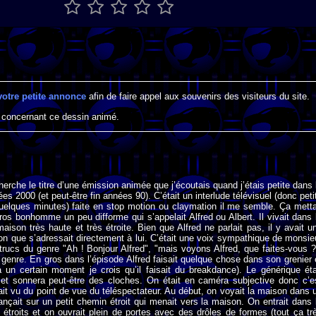
votre petite annonce
afin de faire appel aux souvenirs des visiteurs du site.
 concernant ce dessin animé.
herche le titre d’une émission animée que j’écoutais quand j’étais petite dans 
s 2000 (et peut-être fin années 90). C’était un interlude télévisuel (donc peti
uelques minutes) faite en stop motion ou claymation il me semble. Ça metta
os bonhomme un peu difforme qui s’appelait Alfred ou Albert. Il vivait dans 
maison très haute et très étroite. Bien que Alfred ne parlait pas, il y avait u
ion que s’adressait directement à lui. C’était une voix sympathique de monsie
 trucs du genre "Ah ! Bonjour Alfred", "mais voyons Alfred, que faites-vous ?
genre. En gros dans l’épisode Alfred faisait quelque chose dans son grenier 
(à un certain moment je crois qu’il faisait du breakdance). Le générique éta
 et sonnera peut-être des cloches. On était en caméra subjective donc c’e
it vu du point de vue du téléspectateur. Au début, on voyait la maison dans 
nçait sur un petit chemin étroit qui menait vers la maison. On entrait dans 
 étroits et on ouvrait plein de portes avec des drôles de formes (tout ça tr