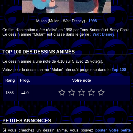
Mulan
(Mulan - Walt Disney) -
1998
Ce film d'animation a été réalisé en
1998
par
Tony Bancroft
et
Barry Cook
.
Ce dessin animé "Mulan" est classé dans le genre :
Walt Disney
.
TOP 100 DES
DESSINS ANIMÉS
Ce dessin animé a une note de
4.10
sur
5
avec
25
vote(s).
Votez pour le dessin animé "Mulan" afin qu'il progresse dans le
Top 100
:
Rang
Prog.
Votre note
1356.
0
PETITES ANNONCES
Si vous cherchez un dessin animé, vous pouvez
poster votre petite