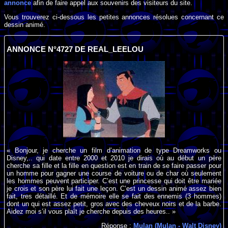
annonce
afin de faire appel aux souvenirs des visiteurs du site.
Vous trouverez ci-dessous les petites annonces résolues concernant ce
dessin animé.
ANNONCE N°4727 DE REAL_LEELOU
« Bonjour, je cherche un film d’animation de type Dreamworks ou
Disney,.. qui date entre 2000 et 2010 je dirais où au début un père
cherche sa fille et la fille en question est en train de se faire passer pour
un homme pour gagner une course de voiture ou de char où seulement
les hommes peuvent participer. C’est une princesse qui doit être mariée
je crois et son père lui fait une leçon. C’est un dessin animé assez bien
fait, tres détaillé. Et de mémoire elle se fait des ennemis (3 hommes)
dont un qui est assez petit, gros avec des cheveux noirs et de la barbe.
Aidez moi s’il vous plaît je cherche depuis des heures.. »
Réponse :
Mulan (Mulan - Walt Disney)