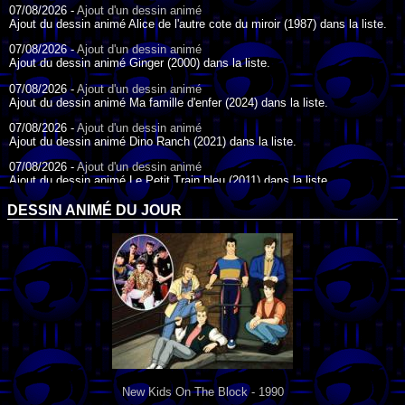
07/08/2026 -
Ajout d'un dessin animé
Ajout du dessin animé Alice de l'autre cote du miroir (1987) dans la liste.
07/08/2026 -
Ajout d'un dessin animé
Ajout du dessin animé Ginger (2000) dans la liste.
07/08/2026 -
Ajout d'un dessin animé
Ajout du dessin animé Ma famille d'enfer (2024) dans la liste.
07/08/2026 -
Ajout d'un dessin animé
Ajout du dessin animé Dino Ranch (2021) dans la liste.
07/08/2026 -
Ajout d'un dessin animé
Ajout du dessin animé Le Petit Train bleu (2011) dans la liste.
07/08/2026 -
Ajout d'un dessin animé
DESSIN ANIMÉ DU JOUR
Ajout du dessin animé Agent Spécial Oso (2009) dans la liste.
17/07/2026 -
Ajout d'un dessin animé
Ajout du dessin animé Peter Pan (1988) dans la liste.
17/07/2026 -
Ajout d'un dessin animé
Ajout du dessin animé Le Bossu de Notre-Dame (1996) dans la liste.
New Kids On The Block - 1990