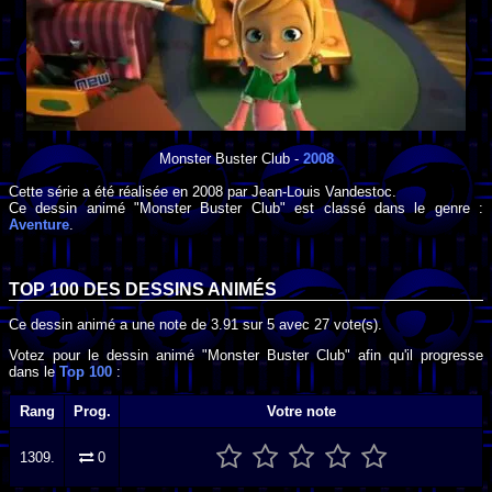
Monster Buster Club
-
2008
Cette série a été réalisée en
2008
par
Jean-Louis Vandestoc
.
Ce dessin animé "Monster Buster Club" est classé dans le genre :
Aventure
.
TOP 100 DES
DESSINS ANIMÉS
Ce dessin animé a une note de
3.91
sur
5
avec
27
vote(s).
Votez pour le dessin animé "Monster Buster Club" afin qu'il progresse
dans le
Top 100
:
Rang
Prog.
Votre note
1309.
0