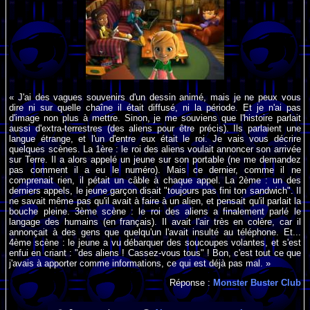
« J'ai des vagues souvenirs d'un dessin animé, mais je ne peux vous
dire ni sur quelle chaîne il était diffusé, ni la période. Et je n'ai pas
d'image non plus à mettre. Sinon, je me souviens que l'histoire parlait
aussi d'extra-terrestres (des aliens pour être précis). Ils parlaient une
langue étrange, et l'un d'entre eux était le roi. Je vais vous décrire
quelques scènes. La 1ère : le roi des aliens voulait annoncer son arrivée
sur Terre. Il a alors appelé un jeune sur son portable (ne me demandez
pas comment il a eu le numéro). Mais ce dernier, comme il ne
comprenait rien, il pétait un câble à chaque appel. La 2ème : un des
derniers appels, le jeune garçon disait "toujours pas fini ton sandwich". Il
ne savait même pas qu'il avait à faire à un alien, et pensait qu'il parlait la
bouche pleine. 3ème scène : le roi des aliens a finalement parlé le
langage des humains (en français). Il avait l'air très en colère, car il
annonçait à des gens que quelqu'un l'avait insulté au téléphone. Et...
4ème scène : le jeune a vu débarquer des soucoupes volantes, et s'est
enfui en criant : "des aliens ! Cassez-vous tous" ! Bon, c'est tout ce que
j'avais à apporter comme informations, ce qui est déjà pas mal. »
Réponse :
Monster Buster Club