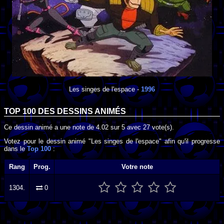
Les singes de l'espace
-
1996
TOP 100 DES
DESSINS ANIMÉS
Ce dessin animé a une note de
4.02
sur
5
avec
27
vote(s).
Votez pour le dessin animé "Les singes de l'espace" afin qu'il progresse
dans le
Top 100
:
Rang
Prog.
Votre note
1304.
0