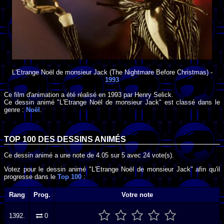
L'Etrange Noël de monsieur Jack
(The Nightmare Before Christmas) -
1993
Ce film d'animation a été réalisé en
1993
par
Henry Selick
.
Ce dessin animé "L'Etrange Noël de monsieur Jack" est classé dans le
genre :
Noël
.
TOP 100 DES
DESSINS ANIMÉS
Ce dessin animé a une note de
4.05
sur
5
avec
24
vote(s).
Votez pour le dessin animé "L'Etrange Noël de monsieur Jack" afin qu'il
progresse dans le
Top 100
:
Rang
Prog.
Votre note
1392.
0