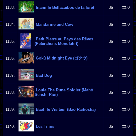
1133.
Inami le Bellacaïbos de la forêt
36
0
1134.
Mandarine and Cow
36
0
Petit Pierre au Pays des Rêves
1135.
36
0
(Peterchens Mondfahrt)
Gokû Midnight Eye (ゴクウ)
1136.
35
0
1137.
Bad Dog
35
0
Louie The Rune Soldier (Mahō
1138.
35
0
Senshi Riui)
1139.
Baoh le Visiteur (Baō Raihōsha)
35
0
1140.
Les Tifins
35
0