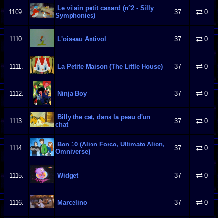
Le vilain petit canard (n°2 - Silly
1109.
37
0
Symphonies)
1110.
L'oiseau Antivol
37
0
1111.
La Petite Maison (The Little House)
37
0
1112.
Ninja Boy
37
0
Billy the cat, dans la peau d'un
1113.
37
0
chat
Ben 10 (Alien Force, Ultimate Alien,
1114.
37
0
Omniverse)
1115.
Widget
37
0
1116.
Marcelino
37
0