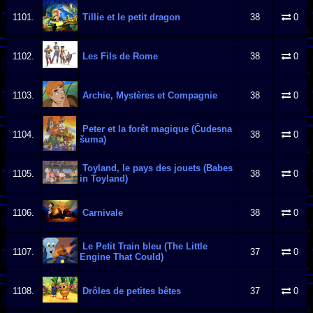
1101.
Tillie et le petit dragon
38
0
1102.
Les Fils de Rome
38
0
1103.
Archie, Mystères et Compagnie
38
0
Peter et la forêt magique (Čudesna
1104.
38
0
šuma)
Toyland, le pays des jouets (Babes
1105.
38
0
in Toyland)
1106.
Carnivale
38
0
Le Petit Train bleu (The Little
1107.
37
0
Engine That Could)
1108.
Drôles de petites bêtes
37
0