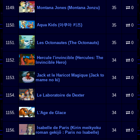
1149.
Montana Jones (Montana Jonzu)
35
0
Aqua Kids (아쿠아 키즈)
1150.
35
0
1151.
Les Octonautes (The Octonauts)
35
0
Hercule l'invincible (Hercules: The
1152.
34
0
Invincible Hero)
Jack et le Haricot Magique (Jack to
1153.
34
0
mame no ki)
1154.
Le Laboratoire de Dexter
34
0
1155.
L'Age de Glace
34
0
Isabelle de Paris (Kirin meikyoku
1156.
34
0
roman gekijô : Paris no Isabelle)