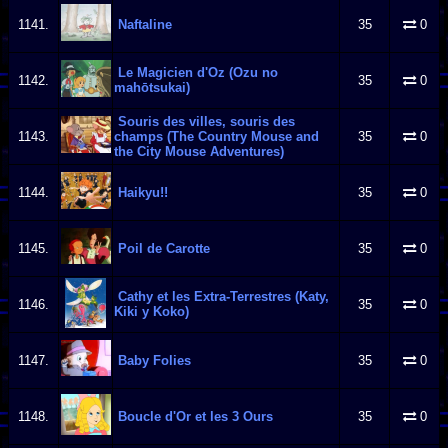
1141.
Naftaline
35
0
Le Magicien d'Oz (Ozu no
1142.
35
0
mahōtsukai)
Souris des villes, souris des
1143.
champs (The Country Mouse and
35
0
the City Mouse Adventures)
1144.
Haikyu!!
35
0
1145.
Poil de Carotte
35
0
Cathy et les Extra-Terrestres (Katy,
1146.
35
0
Kiki y Koko)
1147.
Baby Folies
35
0
1148.
Boucle d'Or et les 3 Ours
35
0