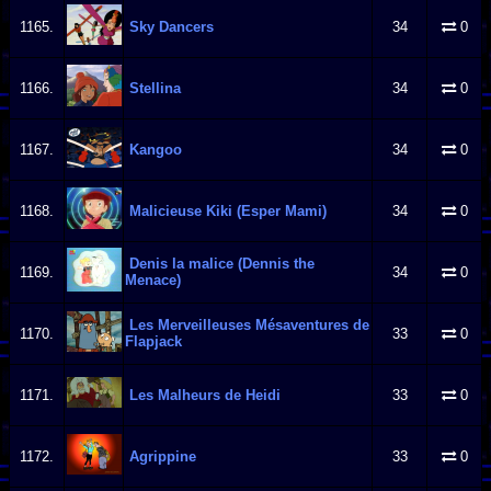
1165.
Sky Dancers
34
0
1166.
Stellina
34
0
1167.
Kangoo
34
0
1168.
Malicieuse Kiki (Esper Mami)
34
0
Denis la malice (Dennis the
1169.
34
0
Menace)
Les Merveilleuses Mésaventures de
1170.
33
0
Flapjack
1171.
Les Malheurs de Heidi
33
0
1172.
Agrippine
33
0