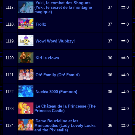
Yuki, le combat des Shoguns
1117.
(Yuki, le secret de la montagne
37
0
magique)
1118.
Trollz
37
0
1119.
Wow! Wow! Wubbzy!
37
0
1120.
Kiri le clown
36
0
1121.
Oh! Family (Oh! Famirī)
36
0
1122.
Nucléa 3000 (Fumoon)
36
0
Le Château de la Princesse (The
1123.
36
0
Princess Castle)
Dame Boucleline et les
1124.
Minicouettes (Lady Lovely Locks
36
0
and the Pixietails)