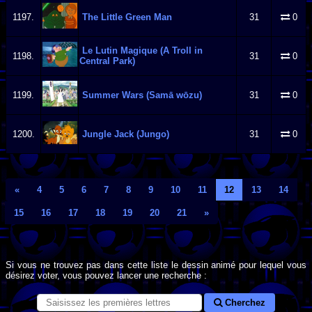
1197.
The Little Green Man
31
0
Le Lutin Magique (A Troll in
1198.
31
0
Central Park)
1199.
Summer Wars (Samā wōzu)
31
0
1200.
Jungle Jack (Jungo)
31
0
«
4
5
6
7
8
9
10
11
12
13
14
15
16
17
18
19
20
21
»
Si vous ne trouvez pas dans cette liste le dessin animé pour lequel vous
désirez voter, vous pouvez lancer une recherche :
Cherchez