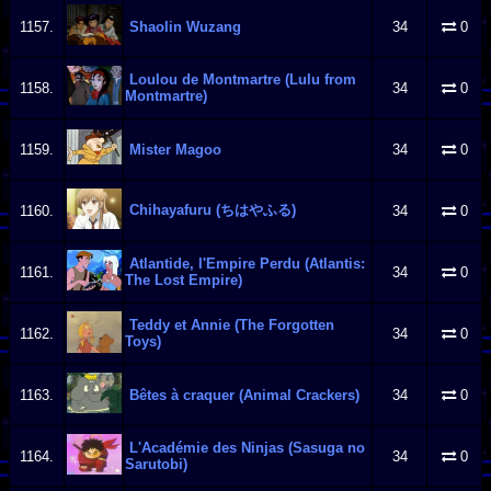
1157.
Shaolin Wuzang
34
0
Loulou de Montmartre (Lulu from
1158.
34
0
Montmartre)
1159.
Mister Magoo
34
0
Chihayafuru (ちはやふる)
1160.
34
0
Atlantide, l'Empire Perdu (Atlantis:
1161.
34
0
The Lost Empire)
Teddy et Annie (The Forgotten
1162.
34
0
Toys)
1163.
Bêtes à craquer (Animal Crackers)
34
0
L'Académie des Ninjas (Sasuga no
1164.
34
0
Sarutobi)