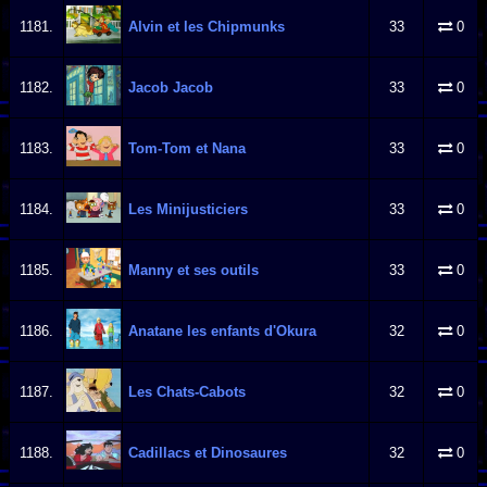
1181.
Alvin et les Chipmunks
33
0
1182.
Jacob Jacob
33
0
1183.
Tom-Tom et Nana
33
0
1184.
Les Minijusticiers
33
0
1185.
Manny et ses outils
33
0
1186.
Anatane les enfants d'Okura
32
0
1187.
Les Chats-Cabots
32
0
1188.
Cadillacs et Dinosaures
32
0