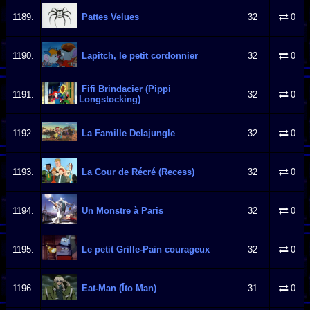
1189.
Pattes Velues
32
0
1190.
Lapitch, le petit cordonnier
32
0
Fifi Brindacier (Pippi
1191.
32
0
Longstocking)
1192.
La Famille Delajungle
32
0
1193.
La Cour de Récré (Recess)
32
0
1194.
Un Monstre à Paris
32
0
1195.
Le petit Grille-Pain courageux
32
0
1196.
Eat-Man (Īto Man)
31
0