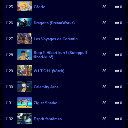
1125.
Cédric
36
0
1126.
Dragons (DreamWorks)
36
0
1127.
Les Voyages de Corentin
36
0
Stop !! Hibari-kun ! (Sutoppu!!
1128.
36
0
Hibari-kun!)
1129.
W.I.T.C.H. (Witch)
36
0
1130.
Calamity Jane
36
0
1131.
Zig et Sharko
36
0
1132.
Esprit fantômes
36
0