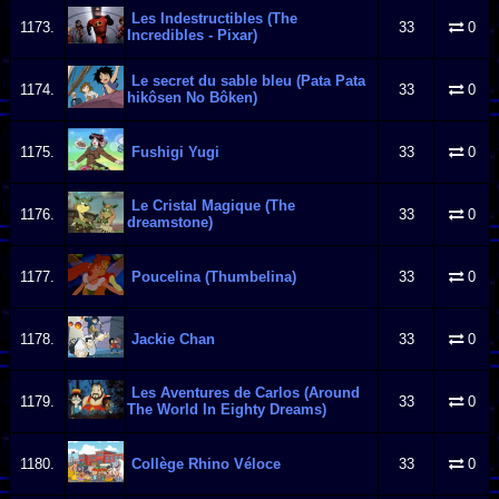
Les Indestructibles (The
1173.
33
0
Incredibles - Pixar)
Le secret du sable bleu (Pata Pata
1174.
33
0
hikôsen No Bôken)
1175.
Fushigi Yugi
33
0
Le Cristal Magique (The
1176.
33
0
dreamstone)
1177.
Poucelina (Thumbelina)
33
0
1178.
Jackie Chan
33
0
Les Aventures de Carlos (Around
1179.
33
0
The World In Eighty Dreams)
1180.
Collège Rhino Véloce
33
0