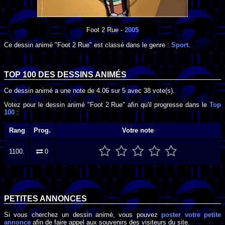
Foot 2 Rue
-
2005
Ce dessin animé "Foot 2 Rue" est classé dans le genre :
Sport
.
TOP 100 DES
DESSINS ANIMÉS
Ce dessin animé a une note de
4.06
sur
5
avec
38
vote(s).
Votez pour le dessin animé "Foot 2 Rue" afin qu'il progresse dans le
Top
100
:
Rang
Prog.
Votre note
1100.
0
PETITES ANNONCES
Si vous cherchez un dessin animé, vous pouvez
poster votre petite
annonce
afin de faire appel aux souvenirs des visiteurs du site.