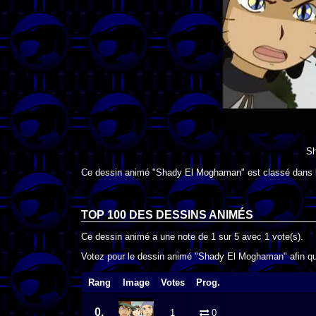
S
Ce dessin animé "Shady El Moghaman" est classé dans 
TOP 100 DES
DESSINS ANIMÉS
Ce dessin animé a une note de
1
sur
5
avec
1
vote(s).
Votez pour le dessin animé "Shady El Moghaman" afin qu'
Rang
Image
Votes
Prog.
0.
1
0