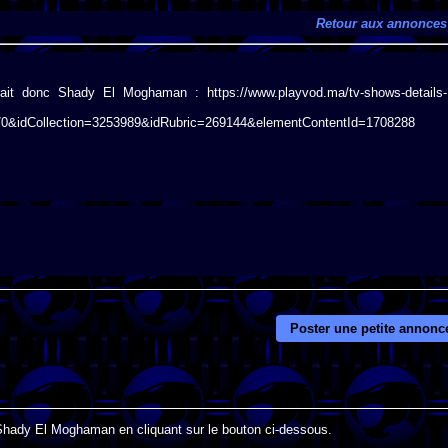
Retour aux annonces
rait donc Shady El Moghaman : https://www.playvod.ma/tv-shows-details-
0&idCollection=3253989&idRubric=269144&elementContentId=1708288
Poster une petite annonc
 Shady El Moghaman en cliquant sur le bouton ci-dessous.