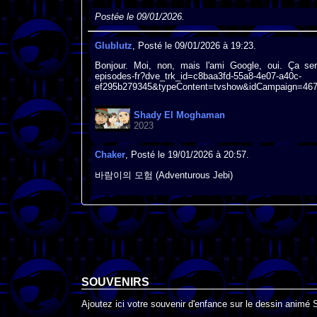
Postée le 09/01/2026.
Glublutz
, Posté le 09/01/2026 à 19:23.
Bonjour. Moi, non, mais l'ami Google, oui. Ça se
episodes-fr?dve_trk_id=c8baa3fd-55a8-4e07-a40c-
ef295b279345&typeContent=tvshow&idCampaign=467
Shady El Moghaman
2023
Chaker
, Posté le 19/01/2026 à 20:57.
바람이의 모험 (Adventurous Jebi)
SOUVENIRS
Ajoutez ici votre souvenir d'enfance sur le dessin animé