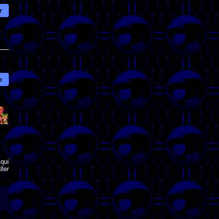
r
e
qui
ler