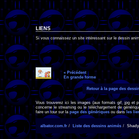
LIENS
Si vous connaissez un site intéressant sur le dessin ani
« Précédent
En grande forme
Retour à la page des dess
Vous trouverez ici les images (aux formats gif, jpg et 
concerne le streaming ou le téléchargement de générique
faire un tour sur la
page des génériques
ou dans
les lie
albator.com.fr
Liste des dessins animés
Shady