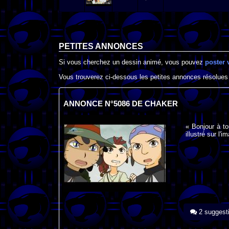
PETITES ANNONCES
Si vous cherchez un dessin animé, vous pouvez
poster 
Vous trouverez ci-dessous les petites annonces résolues
ANNONCE N°5086 DE CHAKER
« Bonjour à tou
illustré sur l'i
2 suggest