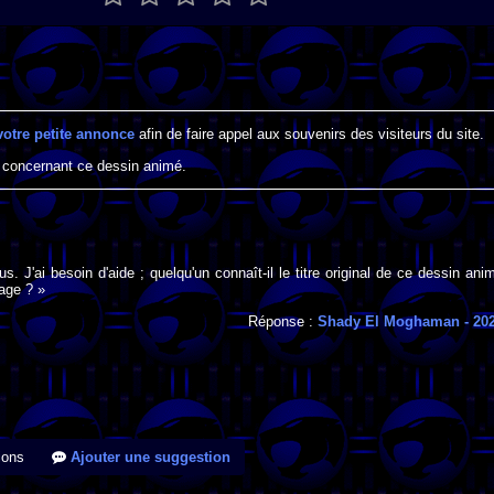
votre petite annonce
afin de faire appel aux souvenirs des visiteurs du site.
 concernant ce dessin animé.
s. J'ai besoin d'aide ; quelqu'un connaît-il le titre original de ce dessin ani
mage ? »
Réponse :
Shady El Moghaman
- 20
ions
Ajouter une suggestion