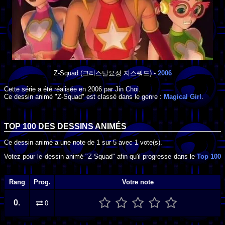
Z-Squad
(크리스탈요정 지스쿼드) -
2006
Cette série a été réalisée en
2006
par
Jin Choi
.
Ce dessin animé "Z-Squad" est classé dans le genre :
Magical Girl
.
TOP 100 DES
DESSINS ANIMÉS
Ce dessin animé a une note de
1
sur
5
avec
1
vote(s).
Votez pour le dessin animé "Z-Squad" afin qu'il progresse dans le
Top 100
:
Rang
Prog.
Votre note
0.
0