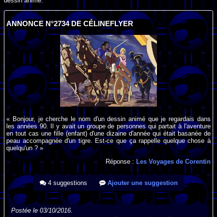
dessin animé.
ANNONCE N°2734 DE CÉLINEFLYER
« Bonjour, je cherche le nom d'un dessin animé que je regardais dans
les années 90. Il y avait un groupe de personnes qui partait à l'aventure
en tout cas une fille (enfant) d'une dizaine d'année qui était basanée de
peau accompagnée d'un tigre. Est-ce que ça rappelle quelque chose à
quelqu'un ? »
Réponse :
Les Voyages de Corentin
4 suggestions
Ajouter une suggestion
Postée le 03/10/2016.