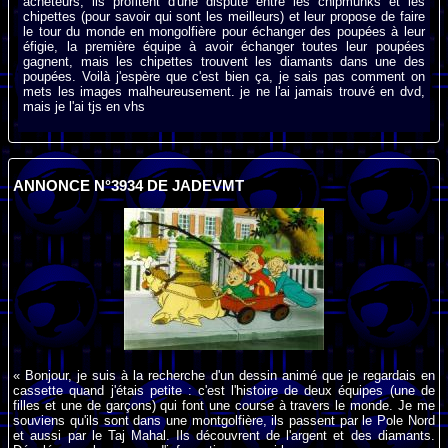
acheteurs, ils profitent d'une dispute entre les chipmunks et les
chipettes (pour savoir qui sont les meilleurs) et leur propose de faire
le tour du monde en mongolfière pour échanger des poupées à leur
éfigie, la première équipe à avoir échanger toutes leur poupées
gagnent, mais les chipettes trouvent les diamants dans une des
poupées. Voilà j'espère que c'est bien ça, je sais pas comment on
mets les images malheureusement. je ne l'ai jamais trouvé en dvd,
mais je l'ai tjs en vhs
ANNONCE N°3934 DE JADEVMT
« Bonjour, je suis à la recherche d'un dessin animé que je regardais en
cassette quand j'étais petite : c'est l'histoire de deux équipes (une de
filles et une de garçons) qui font une course à travers le monde. Je me
souviens qu'ils sont dans une montgolfière, ils passent par le Pole Nord
et aussi par le Taj Mahal. Ils découvrent de l'argent et des diamants.