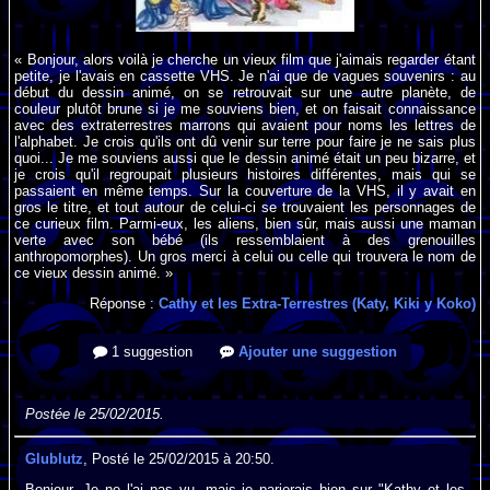
« Bonjour, alors voilà je cherche un vieux film que j'aimais regarder étant
petite, je l'avais en cassette VHS. Je n'ai que de vagues souvenirs : au
début du dessin animé, on se retrouvait sur une autre planète, de
couleur plutôt brune si je me souviens bien, et on faisait connaissance
avec des extraterrestres marrons qui avaient pour noms les lettres de
l'alphabet. Je crois qu'ils ont dû venir sur terre pour faire je ne sais plus
quoi... Je me souviens aussi que le dessin animé était un peu bizarre, et
je crois qu'il regroupait plusieurs histoires différentes, mais qui se
passaient en même temps. Sur la couverture de la VHS, il y avait en
gros le titre, et tout autour de celui-ci se trouvaient les personnages de
ce curieux film. Parmi-eux, les aliens, bien sûr, mais aussi une maman
verte avec son bébé (ils ressemblaient à des grenouilles
anthropomorphes). Un gros merci à celui ou celle qui trouvera le nom de
ce vieux dessin animé. »
Réponse :
Cathy et les Extra-Terrestres (Katy, Kiki y Koko)
1 suggestion
Ajouter une suggestion
Postée le 25/02/2015.
Glublutz
, Posté le 25/02/2015 à 20:50.
Bonjour. Je ne l'ai pas vu, mais je parierais bien sur "Kathy et les