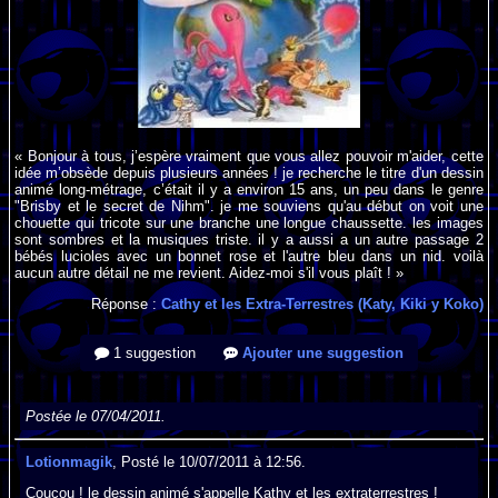
« Bonjour à tous, j’espère vraiment que vous allez pouvoir m'aider, cette
idée m’obsède depuis plusieurs années ! je recherche le titre d'un dessin
animé long-métrage, c’était il y a environ 15 ans, un peu dans le genre
"Brisby et le secret de Nihm". je me souviens qu'au début on voit une
chouette qui tricote sur une branche une longue chaussette. les images
sont sombres et la musiques triste. il y a aussi a un autre passage 2
bébés lucioles avec un bonnet rose et l'autre bleu dans un nid. voilà
aucun autre détail ne me revient. Aidez-moi s'il vous plaît ! »
Réponse :
Cathy et les Extra-Terrestres (Katy, Kiki y Koko)
1 suggestion
Ajouter une suggestion
Postée le 07/04/2011.
Lotionmagik
, Posté le 10/07/2011 à 12:56.
Coucou ! le dessin animé s'appelle Kathy et les extraterrestres !