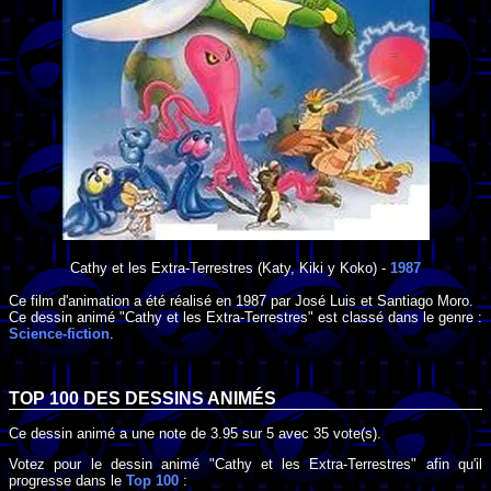
Cathy et les Extra-Terrestres
(Katy, Kiki y Koko) -
1987
Ce film d'animation a été réalisé en
1987
par
José Luis
et
Santiago Moro
.
Ce dessin animé "Cathy et les Extra-Terrestres" est classé dans le genre :
Science-fiction
.
TOP 100 DES
DESSINS ANIMÉS
Ce dessin animé a une note de
3.95
sur
5
avec
35
vote(s).
Votez pour le dessin animé "Cathy et les Extra-Terrestres" afin qu'il
progresse dans le
Top 100
: