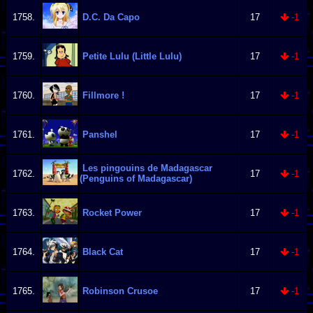
1758.
D.C. Da Capo
17
-1
1759.
Petite Lulu (Little Lulu)
17
-1
1760.
Fillmore !
17
-1
1761.
Panshel
17
-1
Les pingouins de Madagascar
1762.
17
-1
(Penguins of Madagascar)
1763.
Rocket Power
17
-1
1764.
Black Cat
17
-1
1765.
Robinson Crusoe
17
-1