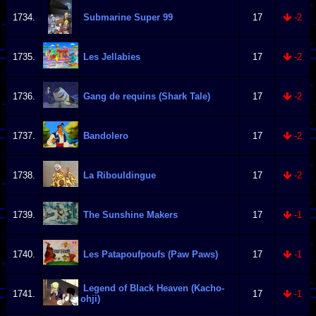
1734.
Submarine Super 99
17
-2
1735.
Les Jellabies
17
-2
1736.
Gang de requins (Shark Tale)
17
-2
1737.
Bandolero
17
-2
1738.
La Ribouldingue
17
-2
1739.
The Sunshine Makers
17
-1
1740.
Les Patapoufpoufs (Paw Paws)
17
-1
Legend of Black Heaven (Kacho-
1741.
17
-1
ohji)