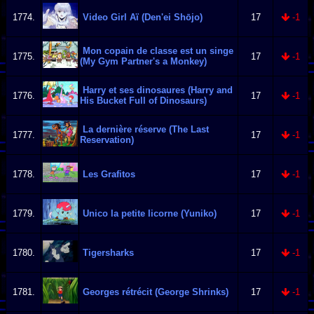
1774.
Video Girl Aï (Den'ei Shōjo)
17
-1
Mon copain de classe est un singe
1775.
17
-1
(My Gym Partner's a Monkey)
Harry et ses dinosaures (Harry and
1776.
17
-1
His Bucket Full of Dinosaurs)
La dernière réserve (The Last
1777.
17
-1
Reservation)
1778.
Les Grafitos
17
-1
1779.
Unico la petite licorne (Yuniko)
17
-1
1780.
Tigersharks
17
-1
1781.
Georges rétrécit (George Shrinks)
17
-1