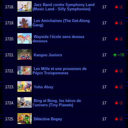
Jazz Band contre Symphony Land
1718.
17
-1
(Music Land - Silly Symphonies)
Les Amichaines (The Get-Along
1719.
17
-1
Gang)
Wayside l'école sens dessus
1720.
17
-1
dessous
1721.
Kangoo Juniors
17
+78
Les Mille et une prouesses de
1722.
17
-2
Pépin Troispommes
1723.
Yoho Ahoy
17
-2
Bing et Bong, les héros de
1724.
17
-2
l'univers (Tiny Planets)
1725.
Détective Bogey
17
-2