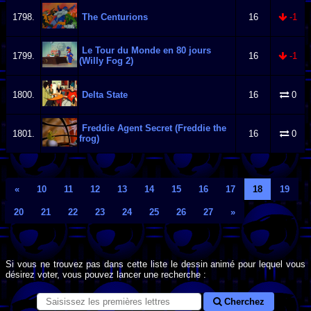
1798.
The Centurions
16
-1
Le Tour du Monde en 80 jours
1799.
16
-1
(Willy Fog 2)
1800.
Delta State
16
0
Freddie Agent Secret (Freddie the
1801.
16
0
frog)
«
10
11
12
13
14
15
16
17
18
19
20
21
22
23
24
25
26
27
»
Si vous ne trouvez pas dans cette liste le dessin animé pour lequel vous
désirez voter, vous pouvez lancer une recherche :
Cherchez