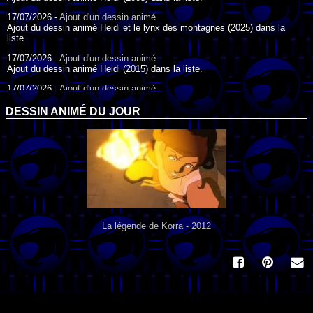
17/07/2026 -
Ajout d'un dessin animé
Ajout du dessin animé Heidi et le lynx des montagnes (2025) dans la
liste.
17/07/2026 -
Ajout d'un dessin animé
Ajout du dessin animé Heidi (2015) dans la liste.
17/07/2026 -
Ajout d'un dessin animé
Ajout du dessin animé Heidi (1995) dans la liste.
DESSIN ANIMÉ DU JOUR
09/07/2026 -
Ajout d'un dessin animé
Ajout du dessin animé Genki l'Aventurier de la Chance (2006) dans la
liste.
04/07/2026 -
Ajout d'un dessin animé
Ajout du dessin animé Vilain Petit Canard (2000) dans la liste.
04/07/2026 -
Ajout d'un dessin animé
Ajout du dessin animé Le Noël du vilain petit canard (2003) dans la liste.
La légende de Korra - 2012