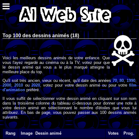
Top 100 des dessins animés (18)
Voici les meilleurs dessins animés de votre enfance. Que
vous l'ayez regardé au cinéma ou à la TV, votez pour que
le dessin animé qui vous a le plus marqué atteigne la
meilleure place du top.
Qu'il soit très ancien, vieux ou récent, qu'il date des années
70
,
80
,
1990
,
2000
,
2010
ou
2020
, votez pour votre dessin animé ou pour votre
film
d'animation
préféré.
Il vous suffit de sélectionner votre dessin animé en cliquant sur son nom
dans la troisième colonne du tableau ci-dessous pour donner une note à
votre dessin animé en sélectionnant le nombre d'étoiles que vous lui
attribuez. En bas de page, vous pouvez passer aux 100 dessins animés
suivants.
Rang
Image
Dessin animé
Votes
Prog.