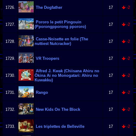
1726.
The Dogfather
17
-2
Pororo le petit Pingouin
1727.
17
-2
(Pporongpporong ppororo)
Casse-Noisette en folie (The
1728.
17
-2
nuttiest Nutcracker)
1729.
VR Troopers
17
-2
Alfred J. Kwak (Chiisana Ahiru no
1730.
Ōkina Ai no Monogatari: Ahiru no
17
-2
Kuwakku)
1731.
Rango
17
-2
1732.
New Kids On The Block
17
-2
1733.
Les triplettes de Belleville
17
-2