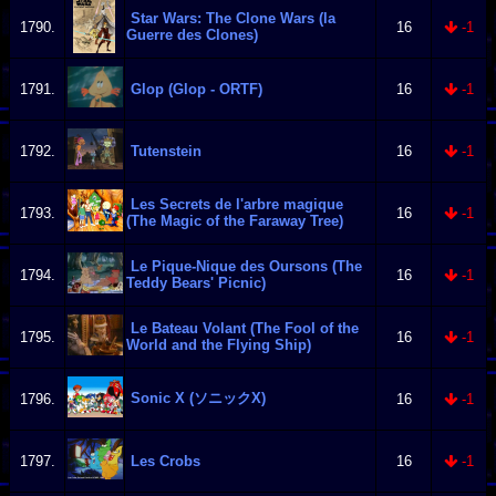
Star Wars: The Clone Wars (la
1790.
16
-1
Guerre des Clones)
1791.
Glop (Glop - ORTF)
16
-1
1792.
Tutenstein
16
-1
Les Secrets de l'arbre magique
1793.
16
-1
(The Magic of the Faraway Tree)
Le Pique-Nique des Oursons (The
1794.
16
-1
Teddy Bears' Picnic)
Le Bateau Volant (The Fool of the
1795.
16
-1
World and the Flying Ship)
Sonic X (ソニックX)
1796.
16
-1
1797.
Les Crobs
16
-1