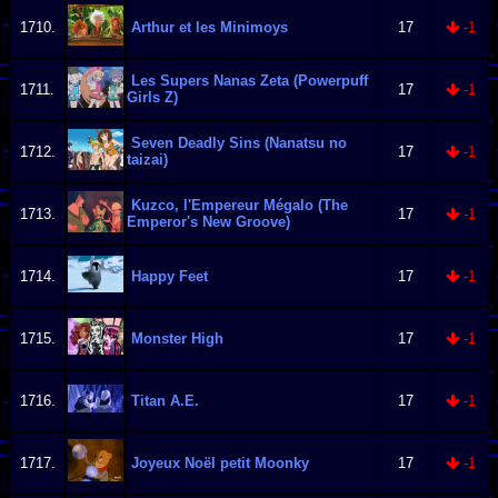
1710.
Arthur et les Minimoys
17
-1
Les Supers Nanas Zeta (Powerpuff
1711.
17
-1
Girls Z)
Seven Deadly Sins (Nanatsu no
1712.
17
-1
taizai)
Kuzco, l'Empereur Mégalo (The
1713.
17
-1
Emperor's New Groove)
1714.
Happy Feet
17
-1
1715.
Monster High
17
-1
1716.
Titan A.E.
17
-1
1717.
Joyeux Noël petit Moonky
17
-1