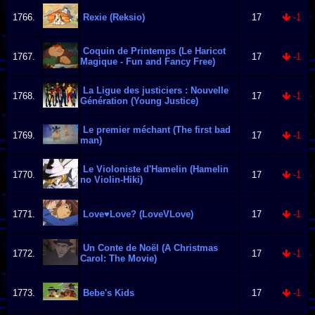
1766.
Rexie (Reksio)
17
-1
Coquin de Printemps (Le Haricot
1767.
17
-1
Magique - Fun and Fancy Free)
La Ligue des justiciers : Nouvelle
1768.
17
-1
Génération (Young Justice)
Le premier méchant (The first bad
1769.
17
-1
man)
Le Violoniste d'Hamelin (Hamelin
1770.
17
-1
no Violin-Hiki)
1771.
Love♥Love? (LoveVLove)
17
-1
Un Conte de Noël (A Christmas
1772.
17
-1
Carol: The Movie)
1773.
Bebe's Kids
17
-1