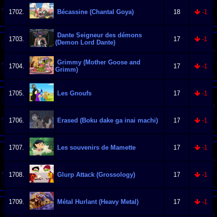
1702.
Bécassine (Chantal Goya)
18
-1
Dante Seigneur des démons
1703.
17
-1
(Demon Lord Dante)
Grimmy (Mother Goose and
1704.
17
-1
Grimm)
1705.
Les Gnoufs
17
-1
1706.
Erased (Boku dake ga inai machi)
17
-1
1707.
Les souvenirs de Mamette
17
-1
1708.
Glurp Attack (Grossology)
17
-1
1709.
Métal Hurlant (Heavy Metal)
17
-1