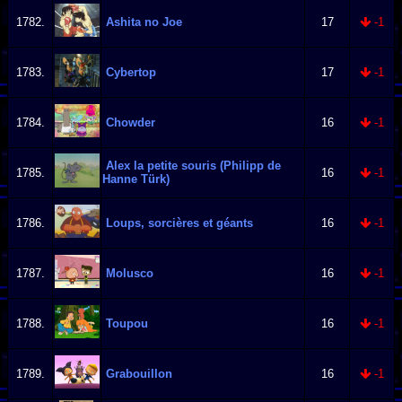
1782.
Ashita no Joe
17
-1
1783.
Cybertop
17
-1
1784.
Chowder
16
-1
Alex la petite souris (Philipp de
1785.
16
-1
Hanne Türk)
1786.
Loups, sorcières et géants
16
-1
1787.
Molusco
16
-1
1788.
Toupou
16
-1
1789.
Grabouillon
16
-1