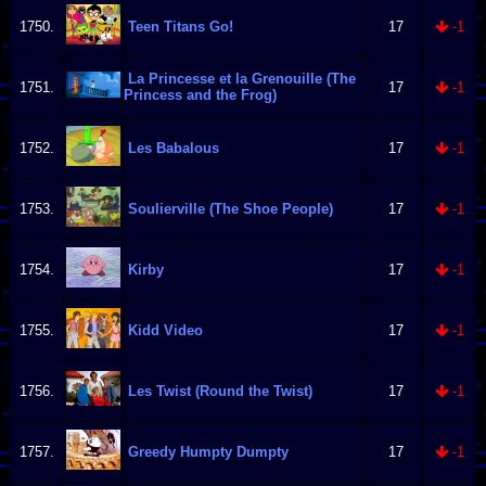
1750.
Teen Titans Go!
17
-1
La Princesse et la Grenouille (The
1751.
17
-1
Princess and the Frog)
1752.
Les Babalous
17
-1
1753.
Soulierville (The Shoe People)
17
-1
1754.
Kirby
17
-1
1755.
Kidd Video
17
-1
1756.
Les Twist (Round the Twist)
17
-1
1757.
Greedy Humpty Dumpty
17
-1