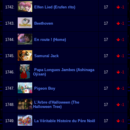
1742.
Elfen Lied (Erufen rīto)
17
-1
1743.
Beethoven
17
-1
1744.
En route ! (Home)
17
-1
1745.
Samuraï Jack
17
-1
Papa Longues Jambes (Ashinaga
1746.
17
-1
Ojisan)
1747.
Pigeon Boy
17
-1
L'Arbre d'Halloween (The
1748.
17
-1
Halloween Tree)
1749.
La Véritable Histoire du Père Noël
17
-1