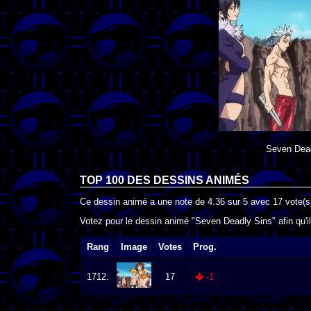
Seven Dead
TOP 100 DES
DESSINS ANIMÉS
Ce dessin animé a une note de
4.36
sur
5
avec
17
vote(s
Votez pour le dessin animé "Seven Deadly Sins" afin qu'i
Rang
Image
Votes
Prog.
1712.
17
-1