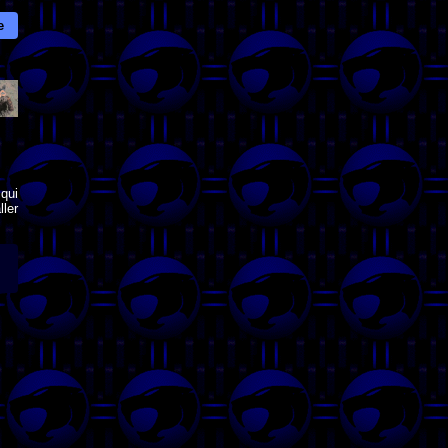
e
qui
ler