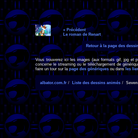
« Précédent
Le roman de Renart
Retour à la page des dess
Vous trouverez ici les images (aux formats gif, jpg et 
concerne le streaming ou le téléchargement de générique
faire un tour sur la
page des génériques
ou dans
les lie
albator.com.fr
Liste des dessins animés
Seven