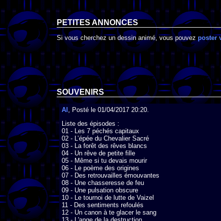
PETITES ANNONCES
Si vous cherchez un dessin animé, vous pouvez
poster 
SOUVENIRS
Al
, Posté le 01/04/2017 20:20.
Liste des épisodes :

01 - Les 7 péchés capitaux

02 - L’épée du Chevalier Sacré

03 - La forêt des rêves blancs

04 - Un rêve de petite fille

05 - Même si tu devais mourir

06 - Le poème des origines

07 - Des retrouvailles émouvantes

08 - Une chasseresse de feu

09 - Une pulsation obscure

10 - Le tournoi de lutte de Vaizel

11 - Des sentiments refoulés

12 - Un canon à te glacer le sang

13 - L'ange de la destruction
