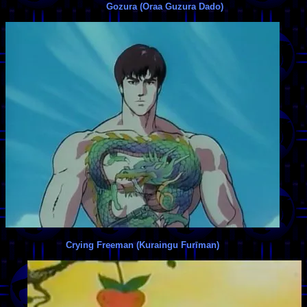
Gozura (Oraa Guzura Dado)
Crying Freeman (Kuraingu Furīman)