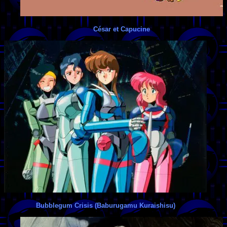
César et Capucine
Bubblegum Crisis (Baburugamu Kuraishisu)