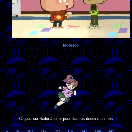
Molusco
Cliquez sur Sailor Jupiter pour d'autres dessins animés
«
97
107
117
127
137
143
144
145