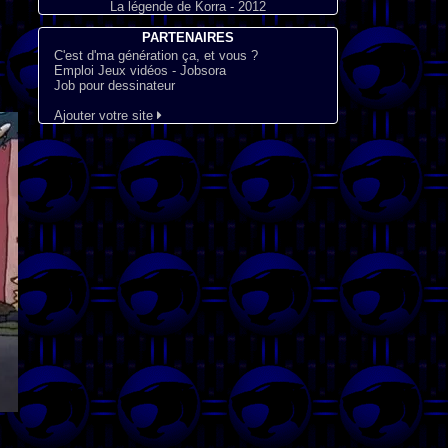
La légende de Korra - 2012
PARTENAIRES
C'est d'ma génération ça, et vous ?
Emploi Jeux vidéos - Jobsora
Job pour dessinateur
Ajouter votre site