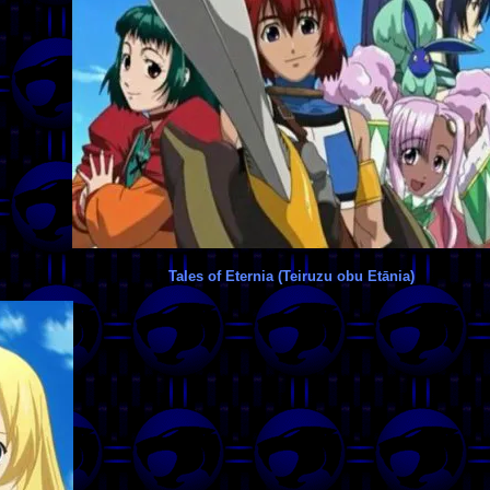
Tales of Eternia (Teiruzu obu Etānia)