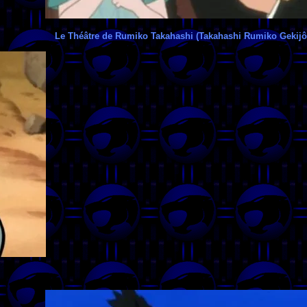
Le Théâtre de Rumiko Takahashi (Takahashi Rumiko Gekijô