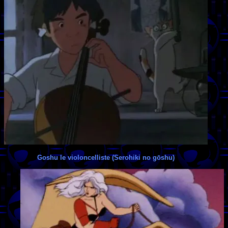
Goshu le violoncelliste (Serohiki no gōshu)