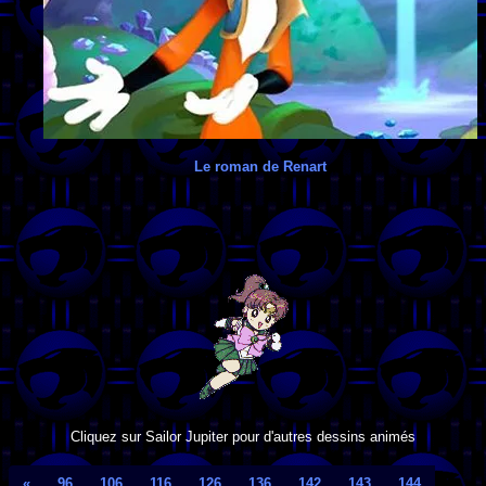
Le roman de Renart
Cliquez sur Sailor Jupiter pour d'autres dessins animés
«
96
106
116
126
136
142
143
144