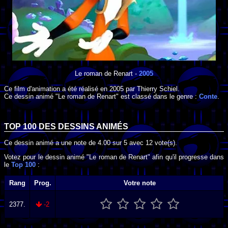
Le roman de Renart
-
2005
Ce film d'animation a été réalisé en
2005
par
Thierry Schiel
.
Ce dessin animé "Le roman de Renart" est classé dans le genre :
Conte
.
TOP 100 DES
DESSINS ANIMÉS
Ce dessin animé a une note de
4.00
sur
5
avec
12
vote(s).
Votez pour le dessin animé "Le roman de Renart" afin qu'il progresse dans
le
Top 100
:
Rang
Prog.
Votre note
2377.
-2