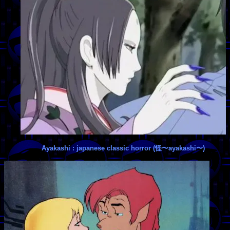
Ayakashi : japanese classic horror (怪〜ayakashi〜)