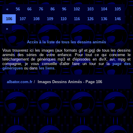
«
56
66
76
86
96
102
103
104
105
106
107
108
109
110
116
126
136
146
»
Accès à la liste de tous les dessins animés
Vous trouverez ici les images (aux formats gif et jpg) de tous les dessins
animés des séries de votre enfance. Pour tout ce qui concerne le
téléchargement de génériques mp3 et d'épisodes en divX, avi, mpg et
compagnie, je vous conseille d'aller faire un tour sur la
page des
génériques
ou dans
les liens
.
albator.com.fr
Images Dessins Animés - Page 106