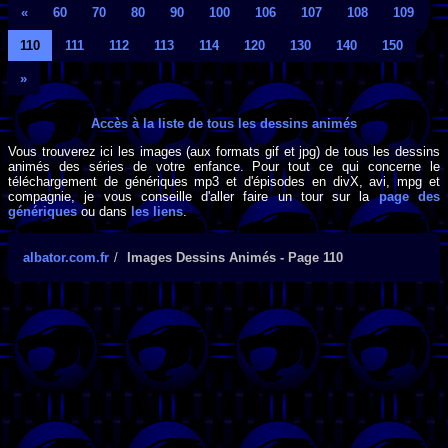
«
60
70
80
90
100
106
107
108
109
110
111
112
113
114
120
130
140
150
»
Accès à la liste de tous les dessins animés
Vous trouverez ici les images (aux formats gif et jpg) de tous les dessins
animés des séries de votre enfance. Pour tout ce qui concerne le
téléchargement de génériques mp3 et d'épisodes en divX, avi, mpg et
compagnie, je vous conseille d'aller faire un tour sur la
page des
génériques
ou dans
les liens
.
albator.com.fr
Images Dessins Animés - Page 110